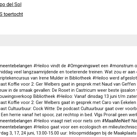
po del Sol
 toertocht
meentebelangen
#Heiloo vindt de
#Omgevingswet
een
#monstrum
omd
ddag veel langzaamrijdende en toeterende treinen. Wat zou er aan de han
iptekencursus van Irene Mulder in Bibliotheek #Heiloo werd afgesloten met wond
t Koffie voor 2: Ger Welbers gaat in gesprek met Naud van Geffen (S03A18): De r
w in de smaak gevallen: De Roset in Castricum weer beste ijssalon van Nederland
wingsverkoop Bibliotheek #Heiloo: Vanaf dinsdag 13 juni t/m zaterdag 24 juni is
t Koffie voor 2: Ger Welbers gaat in gesprek met Caro van Eekelen (S03A17): De
t Cultuurbuur: Cock Witte: De podcast Cultuurbuur gaat over voorbijgangers en p
n herrie vanaf het spoor, zat rechtop in bed. Vlgs Prorail geen werkzaamheden. Maar wat d
meentebelangen
#Heiloo vraagt niet voor niets om
#MaaiMeiNiet
! Nie
meentebelangen
#Heiloo gaat voor een ecologisch en milieutechni
ag 3, 17, 24 juni, 13.00-15.00 uur: Inloopmiddagen bij de Maakplaats in Biblio