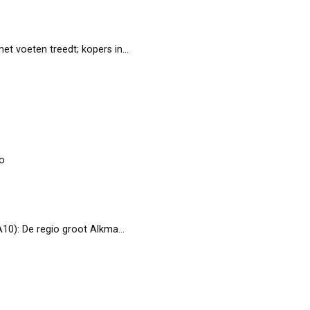
et voeten treedt; kopers in
#Zandzoom
en…
t.co
oo
groot Alkmaar zit vol met onde…
t.co