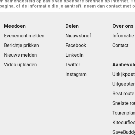
ch samengesteld op basis van openbare bronnen op internet. He
gina, of de informatie die je aantreft, neem dan contact met o
Meedoen
Delen
Over ons
Evenement melden
Nieuwsbrief
Informatie
Berichtje prikken
Facebook
Contact
Nieuws melden
LinkedIn
Video uploaden
Twitter
Aanbevol
Instagram
Uitkijkpost
Uitgeester
Best route
Snelste ro
Tourenplan
Kitesurfle
SaveBudd