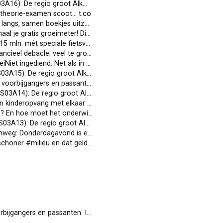
o groot Alkmaar zit vol met o…
t.co
je theorie-examen scoot…
t.co
men boekjes uitzoeken? Al onze…
t.co
s groeimeter! Digitaal aanbod:…
t.co
peciale fietsverbinding over Ven…
t.co
acle; veel te grote projecten (…
t.co
iNiet
ingediend. Net als in 2021 wordt verwezen n…
t.co
io groot Alkmaar zit vol met o…
t.co
s en passanten. Ingrid Koens g…
t.co
egio groot Alkmaar zit vol met…
t.co
pvang met elkaar gemeen? Robin…
t.co
e moet het onderwijs inspringen…
t.co
gio groot Alkmaar zit vol met…
t.co
gavond is een oudere automobil…
t.co
ilieu en dat geldt ook voor de…
t.co
o
n passanten. Ingrid Koens gaat…
t.co