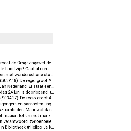
at de Omgevingswet de gemeente op bepaalde punten…
t.co
d zijn? Gaat al uren zo #ns
#treinen
#toeteren
#claxon #heil
erschone stoepkrijttekeningen.…
t.co
egio groot Alkmaar zit vol met…
t.co
: Er staat een zonovergoten we…
t.co
 doorlopend, tijdens de openin…
t.co
 regio groot Alkmaar zit vol me…
t.co
assanten. Ingrid Koens gaat we…
t.co
an wel?#ProRail #ns #herrie #heiloo
t maaien tot en met mei zou uitgangspunt…
t.co
sch verantwoord
#Groenbeleidsplan
2023. Versterken…
t.co
theek #Heiloo Je kiest zelf je…
t.co