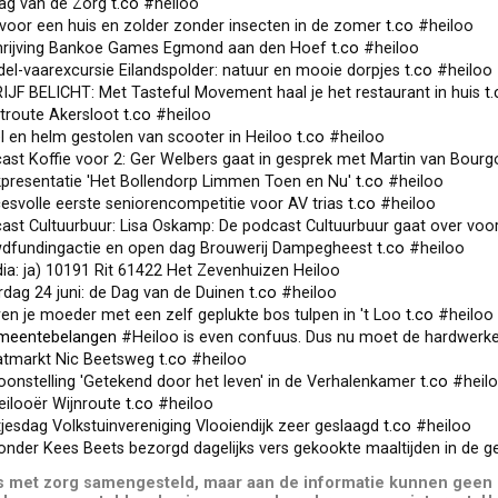
ag van de Zorg
t.co
#heiloo
voor een huis en zolder zonder insecten in de zomer
t.co
#heiloo
hrijving Bankoe Games Egmond aan den Hoef
t.co
#heiloo
el-vaarexcursie Eilandspolder: natuur en mooie dorpjes
t.co
#heiloo
JF BELICHT: Met Tasteful Movement haal je het restaurant in huis
t
troute Akersloot
t.co
#heiloo
 en helm gestolen van scooter in Heiloo
t.co
#heiloo
t Koffie voor 2: Ger Welbers gaat in gesprek met Martin van Bourgonje (S03A09):
presentatie 'Het Bollendorp Limmen Toen en Nu'
t.co
#heiloo
svolle eerste seniorencompetitie voor AV trias
t.co
#heiloo
t Cultuurbuur: Lisa Oskamp: De podcast Cultuurbuur gaat over voorbijgangers en 
dfundingactie en open dag Brouwerij Dampegheest
t.co
#heiloo
ia: ja) 10191 Rit 61422 Het Zevenhuizen Heiloo
dag 24 juni: de Dag van de Duinen
t.co
#heiloo
n je moeder met een zelf geplukte bos tulpen in 't Loo
t.co
#heiloo
meentebelangen
#Heiloo is even confuus. Dus nu moet de hardwer
atmarkt Nic Beetsweg
t.co
#heiloo
onstelling 'Getekend door het leven' in de Verhalenkamer
t.co
#heil
eilooër Wijnroute
t.co
#heiloo
jesdag Volkstuinvereniging Vlooiendijk zeer geslaagd
t.co
#heiloo
nder Kees Beets bezorgd dagelijks vers gekookte maaltijden in de 
is met zorg samengesteld, maar aan de informatie kunnen geen