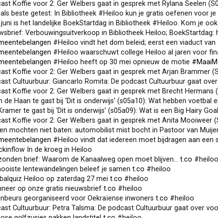
t Koffie voor 2: Ger Welbers gaat in gesprek met Rylana Seelen (S03A16): De regi
als beste getest: In Bibliotheek #Heiloo kun je gratis oefenen voor 
uni is het landelijke BoekStartdag in Bibliotheek #Heiloo. Kom je ook langs, sa
brief: Verbouwingsuitverkoop in Bibliotheek Heiloo; BoekStartdag: haal je grati
meentebelangen
#Heiloo vindt het dom beleid; eerst een viaduct van 15 mln. mét s
meentebelangen
#Heiloo waarschuwt college Heiloo al jaren voor financieel deb
meentebelangen
#Heiloo heeft op 30 mei opnieuw de motie
#MaaiMe
t Koffie voor 2: Ger Welbers gaat in gesprek met Arjan Brammer (S03A15): De reg
t Cultuurbuur: Giancarlo Romita: De podcast Cultuurbuur gaat over voorbijganger
t Koffie voor 2: Ger Welbers gaat in gesprek met Brecht Hermans (S03A14): De r
de Haan te gast bij ‘Dit is onderwijs’ (s05a10): Wat hebben voetbal en kindero
amer te gast bij ‘Dit is onderwijs’ (s05a09): Wat is een Big Hairy Goal? En ho
t Koffie voor 2: Ger Welbers gaat in gesprek met Anita Mooiweer (S03A13): De re
 mochten niet baten: automobilist mist bocht in Pastoor van Muijenweg: Donderda
meentebelangen
#Heiloo vindt dat iedereen moet bijdragen aan een schoner #m
inflow In de kroeg in Heiloo
zonden brief: Waarom de Kanaalweg open moet blijven…
t.co
#heilo
ooiste lentewandelingen beleef je samen
t.co
#heiloo
balquiz Heiloo op zaterdag 27 mei
t.co
#heiloo
neer op onze gratis nieuwsbrief
t.co
#heiloo
nbeurs georganiseerd voor Oekraïense inwoners
t.co
#heiloo
t Cultuurbuur: Petra Talsma: De podcast Cultuurbuur gaat over voorbijgangers e
ose golfzusjes pakken landstitel
t.co
#heiloo