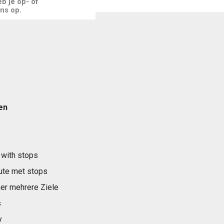
b je op- of
ns op.
en
 with stops
ute met stops
er mehrere Ziele
s
y