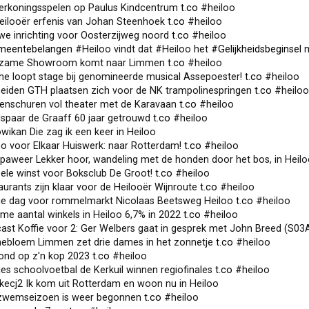
erkoningsspelen op Paulus Kindcentrum
t.co
#heiloo
eilooër erfenis van Johan Steenhoek
t.co
#heiloo
we inrichting voor Oosterzijweg noord
t.co
#heiloo
meentebelangen
#Heiloo vindt dat #Heiloo het
#Gelijkheidsbeginsel
m
rzame Showroom komt naar Limmen
t.co
#heiloo
he loopt stage bij genomineerde musical Assepoester!
t.co
#heiloo
eiden GTH plaatsen zich voor de NK trampolinespringen
t.co
#heiloo
enschuren vol theater met de Karavaan
t.co
#heiloo
dspaar de Graaff 60 jaar getrouwd
t.co
#heiloo
kan Die zag ik een keer in Heiloo
o voor Elkaar Huiswerk: naar Rotterdam!
t.co
#heiloo
paweer Lekker hoor, wandeling met de honden door het bos, in Heil
ele winst voor Boksclub De Groot!
t.co
#heiloo
urants zijn klaar voor de Heilooër Wijnroute
t.co
#heiloo
e dag voor rommelmarkt Nicolaas Beetsweg Heiloo
t.co
#heiloo
e aantal winkels in Heiloo 6,7% in 2022
t.co
#heiloo
t Koffie voor 2: Ger Welbers gaat in gesprek met John Breed (S03A10): De regio 
ebloem Limmen zet drie dames in het zonnetje
t.co
#heiloo
nd op z'n kop 2023
t.co
#heiloo
es schoolvoetbal de Kerkuil winnen regiofinales
t.co
#heiloo
kecj2 Ik kom uit Rotterdam en woon nu in Heiloo
zwemseizoen is weer begonnen
t.co
#heiloo