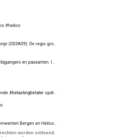
.co
#heiloo
 De regio groot Alkmaar zit vo…
t.co
passanten. Ingrid Koens gaat w…
t.co
kende
#belastingbetaler
opdraaien voor de 6,5 milj…
t.co
oo
gemeenten Bergen en Heiloo
t.co
#heiloo
 rechten worden ontleend.