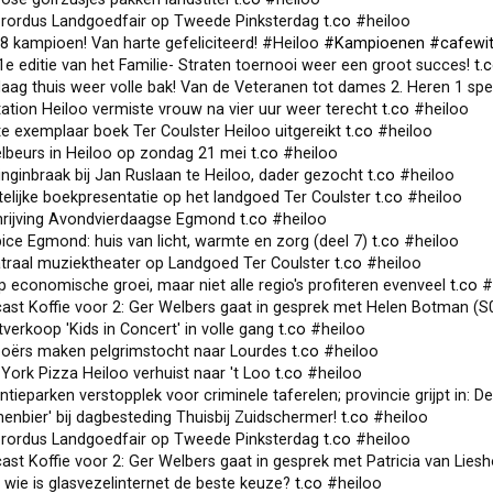
ibrordus Landgoedfair op Tweede Pinksterdag
t.co
#heiloo
 kampioen! Van harte gefeliciteerd! #Heiloo
#Kampioenen
#cafewi
e editie van het Familie- Straten toernooi weer een groot succes!
t.
ag thuis weer volle bak! Van de Veteranen tot dames 2. Heren 1 speelt om 14
tation Heiloo vermiste vrouw na vier uur weer terecht
t.co
#heiloo
e exemplaar boek Ter Coulster Heiloo uitgereikt
t.co
#heiloo
lbeurs in Heiloo op zondag 21 mei
t.co
#heiloo
ginbraak bij Jan Ruslaan te Heiloo, dader gezocht
t.co
#heiloo
elijke boekpresentatie op het landgoed Ter Coulster
t.co
#heiloo
hrijving Avondvierdaagse Egmond
t.co
#heiloo
ce Egmond: huis van licht, warmte en zorg (deel 7)
t.co
#heiloo
traal muziektheater op Landgoed Ter Coulster
t.co
#heiloo
 economische groei, maar niet alle regio's profiteren evenveel
t.co
#
t Koffie voor 2: Ger Welbers gaat in gesprek met Helen Botman (S03A12): De regio
verkoop 'Kids in Concert' in volle gang
t.co
#heiloo
ooërs maken pelgrimstocht naar Lourdes
t.co
#heiloo
ork Pizza Heiloo verhuist naar 't Loo
t.co
#heiloo
ieparken verstopplek voor criminele taferelen; provincie grijpt in: De populair
enbier' bij dagbesteding Thuisbij Zuidschermer!
t.co
#heiloo
ibrordus Landgoedfair op Tweede Pinksterdag
t.co
#heiloo
t Koffie voor 2: Ger Welbers gaat in gesprek met Patricia van Lieshout (S03A11)
wie is glasvezelinternet de beste keuze?
t.co
#heiloo