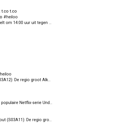
t
t.co
t.co
co
#heiloo
:00 uur uit tegen @viosw1927…
t.co
heiloo
 groot Alkmaar zit vol met on…
t.co
e Netflix-serie Undercover, me…
t.co
: De regio groot Alkmaar zit v…
t.co