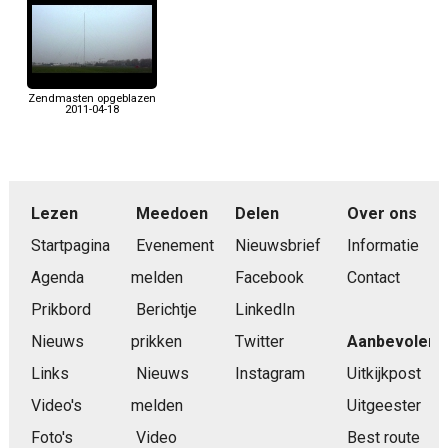
Zendmasten opgeblazen
2011-04-18
Lezen
Meedoen
Delen
Over ons
Startpagina
Evenement
Nieuwsbrief
Informatie
Agenda
melden
Facebook
Contact
Prikbord
Berichtje
LinkedIn
Nieuws
prikken
Twitter
Aanbevolen
Links
Nieuws
Instagram
Uitkijkpost
Video's
melden
Uitgeester
Foto's
Video
Best route