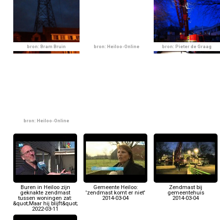
bron: Bram Bruin
bron: Heiloo-Online
bron: Pieter de Graag
bron: Heiloo-Online
Buren in Heiloo zijn
Gemeente Heiloo:
Zendmast bij
geknakte zendmast
'zendmast komt er niet'
gemeentehuis
tussen woningen zat:
2014-03-04
2014-03-04
&quot;Maar hij blijft&quot;
2022-03-11