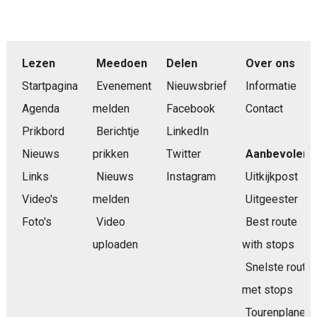
Lezen
Meedoen
Delen
Over ons
Startpagina
Evenement
Nieuwsbrief
Informatie
Agenda
melden
Facebook
Contact
Prikbord
Berichtje
LinkedIn
Nieuws
prikken
Twitter
Aanbevolen
Links
Nieuws
Instagram
Uitkijkpost
Video's
melden
Uitgeester
Foto's
Video
Best route
uploaden
with stops
Snelste route
met stops
Tourenplaner