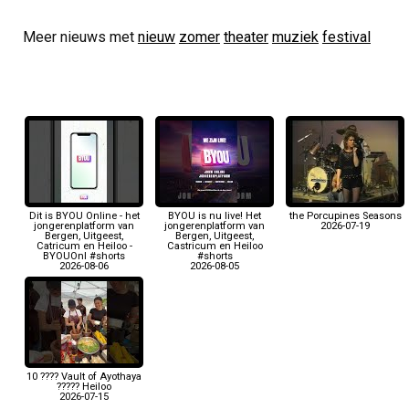
Meer nieuws met
nieuw
zomer
theater
muziek
festival
Dit is BYOU Online - het
BYOU is nu live! Het
the Porcupines Seasons
jongerenplatform van
jongerenplatform van
2026-07-19
Bergen, Uitgeest,
Bergen, Uitgeest,
Catricum en Heiloo -
Castricum en Heiloo
BYOUOnl #shorts
#shorts
2026-08-06
2026-08-05
10 ???? Vault of Ayothaya
????? Heiloo
2026-07-15