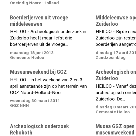
Oneindig Noord-Holland
Boerderijerven uit vroege
Middeleeuwse opg
middeleeuwen
Zuiderloo
HEILOO - Archeologisch onderzoek in
HEILOO - Bij de ni
Zuiderloo heeft maar liefst drie
Zuiderloo zijn rest
boerderijerven uit de vroege...
boerderijen aangetrof
maandag 18 juni 2012
dinsdag 17 april 20
Gemeente Heiloo
Zandzoomblog
Museumweekend bij GGZ
Archeologisch on
Zuiderloo
HEILOO - In het weekend van 2 en 3
april aanstaande zijn op het terrein van
HEILOO - Vanaf de
GGZ Noord-Holland-Noo...
archeologisch onder
Zuiderloo. De...
woensdag 30 maart 2011
GGZ NHN
dinsdag 8 maart 20
Gemeente Heiloo
Archeologisch onderzoek
Musea GGZ open 
Rehoboth
museumweekend