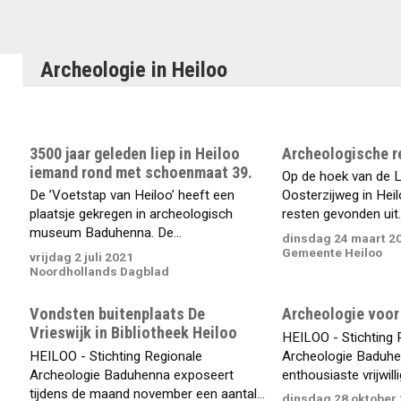
Archeologie in Heiloo
3500 jaar geleden liep in Heiloo
Archeologische r
iemand rond met schoenmaat 39.
Op de hoek van de 
De ’Voetstap van Heiloo’ heeft een
Oosterzijweg in Hei
plaatsje gekregen in archeologisch
resten gevonden uit..
museum Baduhenna. De...
dinsdag 24 maart 2
Gemeente Heiloo
vrijdag 2 juli 2021
Noordhollands Dagblad
Vondsten buitenplaats De
Archeologie voor
Vrieswijk in Bibliotheek Heiloo
HEILOO - Stichting 
HEILOO - Stichting Regionale
Archeologie Baduhe
Archeologie Baduhenna exposeert
enthousiaste vrijwillig
tijdens de maand november een aantal...
dinsdag 28 oktober