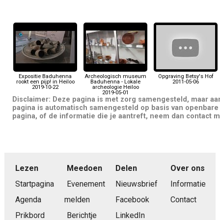
Expositie Baduhenna
Archeologisch museum
Opgraving Betsy's Hof
rookt een pijp! in Heiloo
Baduhenna - Lokale
2011-05-06
2019-10-22
archeologie Heiloo
2019-05-01
Disclaimer: Deze pagina is met zorg samengesteld, maar a
pagina is automatisch samengesteld op basis van openbare 
pagina, of de informatie die je aantreft, neem dan contact m
Lezen
Meedoen
Delen
Over ons
Startpagina
Evenement
Nieuwsbrief
Informatie
Agenda
melden
Facebook
Contact
Prikbord
Berichtje
LinkedIn