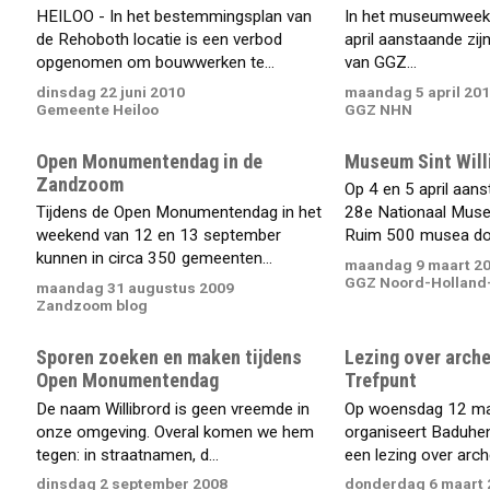
HEILOO - In het bestemmingsplan van
In het museumweek
de Rehoboth locatie is een verbod
april aanstaande zijn
opgenomen om bouwwerken te...
van GGZ...
dinsdag 22 juni 2010
maandag 5 april 20
Gemeente Heiloo
GGZ NHN
Open Monumentendag in de
Museum Sint Willi
Zandzoom
Op 4 en 5 april aans
Tijdens de Open Monumentendag in het
28e Nationaal Mus
weekend van 12 en 13 september
Ruim 500 musea doe
kunnen in circa 350 gemeenten...
maandag 9 maart 2
GGZ Noord-Holland
maandag 31 augustus 2009
Zandzoom blog
Sporen zoeken en maken tijdens
Lezing over arche
Open Monumentendag
Trefpunt
De naam Willibrord is geen vreemde in
Op woensdag 12 ma
onze omgeving. Overal komen we hem
organiseert Baduhe
tegen: in straatnamen, d...
een lezing over arche
dinsdag 2 september 2008
donderdag 6 maart 