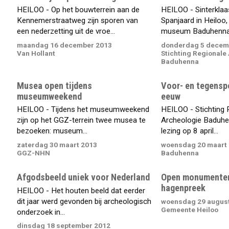
HEILOO - Op het bouwterrein aan de
HEILOO - Sinterklaas
Kennemerstraatweg zijn sporen van
Spanjaard in Heiloo
een nederzetting uit de vroe...
museum Baduhenna h
maandag 16 december 2013
donderdag 5 decem
Van Hollant
Stichting Regionale
Baduhenna
Musea open tijdens
Voor- en tegensp
museumweekend
eeuw
HEILOO - Tijdens het museumweekend
HEILOO - Stichting 
zijn op het GGZ-terrein twee musea te
Archeologie Baduhe
bezoeken: museum...
lezing op 8 april...
zaterdag 30 maart 2013
woensdag 20 maart
GGZ-NHN
Baduhenna
Afgodsbeeld uniek voor Nederland
Open monumente
hagenpreek
HEILOO - Het houten beeld dat eerder
dit jaar werd gevonden bij archeologisch
woensdag 29 augus
Gemeente Heiloo
onderzoek in...
dinsdag 18 september 2012