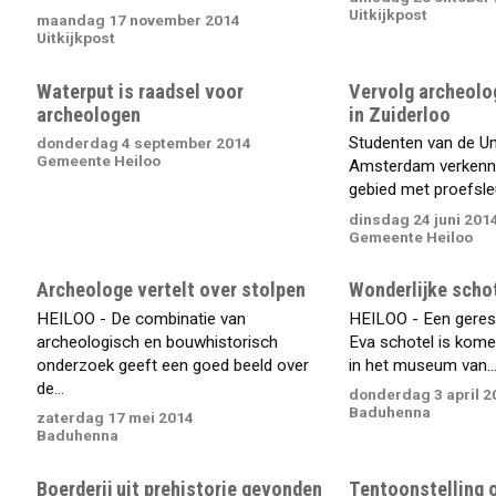
Uitkijkpost
maandag 17 november 2014
Uitkijkpost
Waterput is raadsel voor
Vervolg archeolo
archeologen
in Zuiderloo
Studenten van de Uni
donderdag 4 september 2014
Gemeente Heiloo
Amsterdam verkenne
gebied met proefsle
dinsdag 24 juni 201
Gemeente Heiloo
Archeologe vertelt over stolpen
Wonderlijke scho
HEILOO - De combinatie van
HEILOO - Een geres
archeologisch en bouwhistorisch
Eva schotel is kome
onderzoek geeft een goed beeld over
in het museum van..
de...
donderdag 3 april 2
Baduhenna
zaterdag 17 mei 2014
Baduhenna
Boerderij uit prehistorie gevonden
Tentoonstelling o