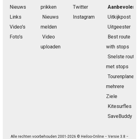
Nieuws
prikken
Twitter
Aanbevolen
Links
Nieuws
Instagram
Uitkijkpost
Video's
melden
Uitgeester
Foto's
Video
Best route
uploaden
with stops
Snelste route
met stops
Tourenplaner
mehrere
Ziele
Kitesurfles
SaveBuddy
Alle rechten voorbehouden 2001-2026 © Heiloo-Online − Versie 3.8 −