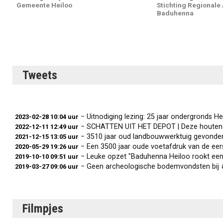
Gemeente Heiloo
Stichting Regionale
Baduhenna
Tweets
− Uitnodiging lezing: 25 jaar ondergronds H
2023-02-28 10:04 uur
− SCHATTEN UIT HET DEPOT | Deze houten bal met doo
2022-12-11 12:49 uur
− 3510 jaar oud landbouwwerktuig gevond
2021-12-15 13:05 uur
− Een 3500 jaar oude voetafdruk van de eerste bewon
2020-05-29 19:26 uur
− Leuke opzet "Baduhenna Heiloo rookt een 
2019-10-10 09:51 uur
− Geen archeologische bodemvondsten bij 
2019-03-27 09:06 uur
Filmpjes