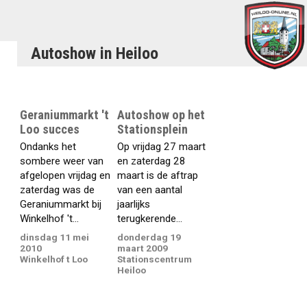
Autoshow in Heiloo
Geraniummarkt 't
Autoshow op het
Loo succes
Stationsplein
Ondanks het
Op vrijdag 27 maart
sombere weer van
en zaterdag 28
afgelopen vrijdag en
maart is de aftrap
zaterdag was de
van een aantal
Geraniummarkt bij
jaarlijks
Winkelhof 't...
terugkerende...
dinsdag 11 mei
donderdag 19
2010
maart 2009
Winkelhof t Loo
Stationscentrum
Heiloo