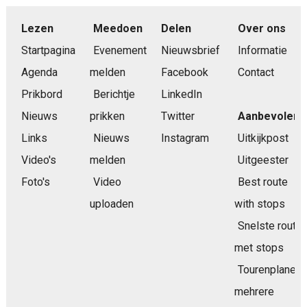
Lezen
Meedoen
Delen
Over ons
Startpagina
Evenement
Nieuwsbrief
Informatie
Agenda
melden
Facebook
Contact
Prikbord
Berichtje
LinkedIn
Nieuws
prikken
Twitter
Aanbevolen
Links
Nieuws
Instagram
Uitkijkpost
Video's
melden
Uitgeester
Foto's
Video
Best route
uploaden
with stops
Snelste route
met stops
Tourenplaner
mehrere