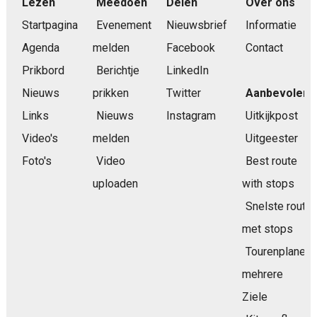
Lezen
Meedoen
Delen
Over ons
Startpagina
Evenement
Nieuwsbrief
Informatie
Agenda
melden
Facebook
Contact
Prikbord
Berichtje
LinkedIn
Nieuws
prikken
Twitter
Aanbevolen
Links
Nieuws
Instagram
Uitkijkpost
Video's
melden
Uitgeester
Foto's
Video
Best route
uploaden
with stops
Snelste route
met stops
Tourenplaner
mehrere
Ziele