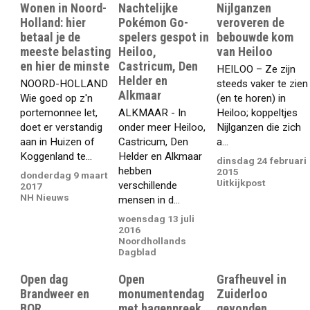
Wonen in Noord-
Nachtelijke
Nijlganzen
Holland: hier
Pokémon Go-
veroveren de
betaal je de
spelers gespot in
bebouwde kom
meeste belasting
Heiloo,
van Heiloo
en hier de minste
Castricum, Den
HEILOO – Ze zijn
Helder en
NOORD-HOLLAND
steeds vaker te zien
Alkmaar
Wie goed op z'n
(en te horen) in
portemonnee let,
ALKMAAR - In
Heiloo; koppeltjes
doet er verstandig
onder meer Heiloo,
Nijlganzen die zich
aan in Huizen of
Castricum, Den
a...
Koggenland te...
Helder en Alkmaar
dinsdag 24 februari
hebben
2015
donderdag 9 maart
Uitkijkpost
verschillende
2017
NH Nieuws
mensen in d...
woensdag 13 juli
2016
Noordhollands
Dagblad
Open dag
Open
Grafheuvel in
Brandweer en
monumentendag
Zuiderloo
BOR
met hagenpreek
gevonden