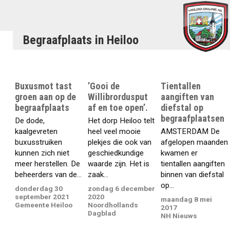
Begraafplaats in Heiloo
Buxusmot tast
’Gooi de
Tientallen
groen aan op de
Willibrordusput
aangiften van
begraafplaats
af en toe open’.
diefstal op
begraafplaatsen
De dode,
Het dorp Heiloo telt
kaalgevreten
heel veel mooie
AMSTERDAM De
buxusstruiken
plekjes die ook van
afgelopen maanden
kunnen zich niet
geschiedkundige
kwamen er
meer herstellen. De
waarde zijn. Het is
tientallen aangiften
beheerders van de...
zaak...
binnen van diefstal
op...
donderdag 30
zondag 6 december
september 2021
2020
maandag 8 mei
Gemeente Heiloo
Noordhollands
2017
Dagblad
NH Nieuws