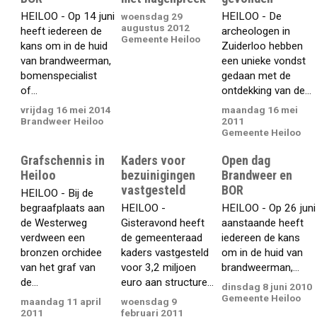
HEILOO - Op 14 juni
HEILOO - De
woensdag 29
augustus 2012
heeft iedereen de
archeologen in
Gemeente Heiloo
kans om in de huid
Zuiderloo hebben
van brandweerman,
een unieke vondst
bomenspecialist
gedaan met de
of...
ontdekking van de...
vrijdag 16 mei 2014
maandag 16 mei
Brandweer Heiloo
2011
Gemeente Heiloo
Grafschennis in
Kaders voor
Open dag
Heiloo
bezuinigingen
Brandweer en
vastgesteld
BOR
HEILOO - Bij de
begraafplaats aan
HEILOO -
HEILOO - Op 26 juni
de Westerweg
Gisteravond heeft
aanstaande heeft
verdween een
de gemeenteraad
iedereen de kans
bronzen orchidee
kaders vastgesteld
om in de huid van
van het graf van
voor 3,2 miljoen
brandweerman,...
de...
euro aan structure...
dinsdag 8 juni 2010
Gemeente Heiloo
maandag 11 april
woensdag 9
2011
februari 2011