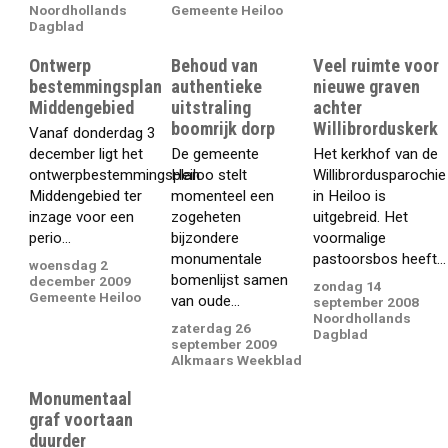
Noordhollands
Gemeente Heiloo
Dagblad
Ontwerp
Behoud van
Veel ruimte voor
bestemmingsplan
authentieke
nieuwe graven
Middengebied
uitstraling
achter
boomrijk dorp
Willibrorduskerk
Vanaf donderdag 3
december ligt het
De gemeente
Het kerkhof van de
ontwerpbestemmingsplan
Heiloo stelt
Willibrordusparochie
Middengebied ter
momenteel een
in Heiloo is
inzage voor een
zogeheten
uitgebreid. Het
perio...
bijzondere
voormalige
monumentale
pastoorsbos heeft...
woensdag 2
bomenlijst samen
december 2009
zondag 14
Gemeente Heiloo
van oude...
september 2008
Noordhollands
zaterdag 26
Dagblad
september 2009
Alkmaars Weekblad
Monumentaal
graf voortaan
duurder