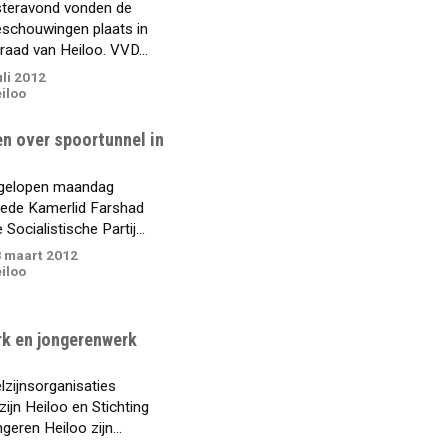
steravond vonden de
schouwingen plaats in
aad van Heiloo. VVD...
li 2012
iloo
n over spoortunnel in
gelopen maandag
ede Kamerlid Farshad
Socialistische Partij...
 maart 2012
iloo
k en jongerenwerk
zijnsorganisaties
zijn Heiloo en Stichting
eren Heiloo zijn...