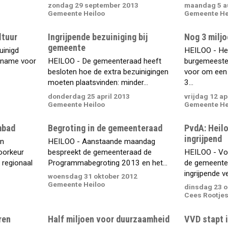
zondag 29 september 2013
maandag 5 a
Gemeente Heiloo
Gemeente He
ltuur
Ingrijpende bezuiniging bij
Nog 3 miljo
gemeente
uinigd
HEILOO - Het
 name voor
HEILOO - De gemeenteraad heeft
burgemeester
besloten hoe de extra bezuinigingen
voor om een 
moeten plaatsvinden: minder...
3...
donderdag 25 april 2013
vrijdag 12 ap
Gemeente Heiloo
Gemeente He
mbad
Begroting in de gemeenteraad
PvdA: Heil
ingrijpend
en
HEILOO - Aanstaande maandag
oorkeur
bespreekt de gemeenteraad de
HEILOO - Vo
 regionaal
Programmabegroting 2013 en het...
de gemeente
ingrijpende ve
woensdag 31 oktober 2012
Gemeente Heiloo
dinsdag 23 o
Cees Rootje
ren
Half miljoen voor duurzaamheid
VVD stapt i