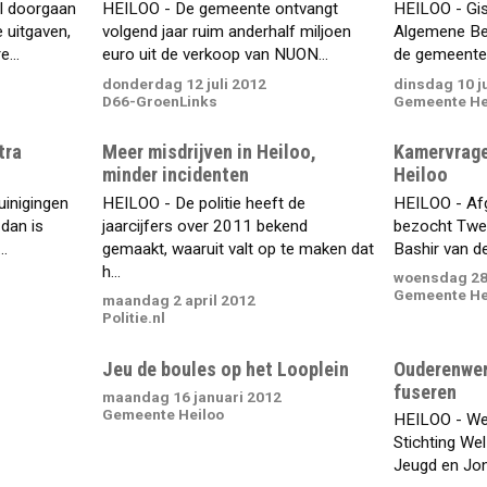
l doorgaan
HEILOO - De gemeente ontvangt
HEILOO - Gi
 uitgaven,
volgend jaar ruim anderhalf miljoen
Algemene Be
...
euro uit de verkoop van NUON...
de gemeenter
donderdag 12 juli 2012
dinsdag 10 ju
D66-GroenLinks
Gemeente He
tra
Meer misdrijven in Heiloo,
Kamervrage
minder incidenten
Heiloo
uinigingen
HEILOO - De politie heeft de
HEILOO - Af
 dan is
jaarcijfers over 2011 bekend
bezocht Twe
..
gemaakt, waaruit valt op te maken dat
Bashir van de 
h...
woensdag 28
Gemeente He
maandag 2 april 2012
Politie.nl
Jeu de boules op het Looplein
Ouderenwer
fuseren
maandag 16 januari 2012
Gemeente Heiloo
HEILOO - Wel
Stichting Wel
Jeugd en Jong