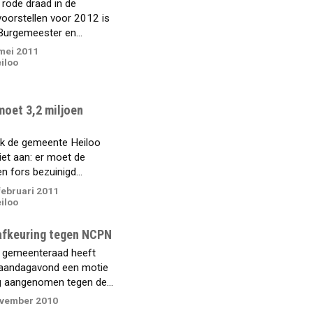
rode draad in de
voorstellen voor 2012 is
Burgemeester en...
mei 2011
iloo
oet 3,2 miljoen
k de gemeente Heiloo
iet aan: er moet de
 fors bezuinigd...
ebruari 2011
iloo
afkeuring tegen NCPN
 gemeenteraad heeft
aandagavond een motie
g aangenomen tegen de...
ovember 2010