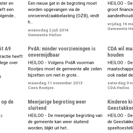
ster en
Een nieuw gat in de begroting moet
HEILOO - De
eft een
worden opgevangen via de
groot financie
lgende...
onroerendzaakbelasting (OZB), vindt
aandeelhouder
h...
vrijdag 16 m
Gemeente He
woensdag 2 juli 2014
Gemeente Heiloo
it A9
PvdA: minder voorzieningen is
CDA wil ma
onvermijdbaar
houden
ractie heeft
llege over
HEILOO - Volgens PvdA voorman
HEILOO - De 
Rootjes moet de gemeente alle zeilen
maatschappel
bijzetten om niet in grote...
ook nadat dez
4
maandag 11 november 2013
zaterdag 9 
Cees Rootjes
CDA Heiloo
 op de
Meerjarige begroting weer
Kinderen ki
sluitend
Geestakke
HEILOO - De meerjarige begroting van
HEILOO - De 
13
de gemeente kan weer sluitend
de Geestakk
worden, blijkt uit het...
speeltoestell