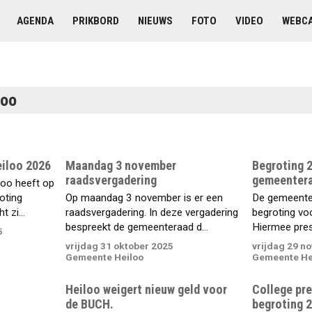
AGENDA
PRIKBORD
NIEUWS
FOTO
VIDEO
WEBC
loo
iloo 2026
Maandag 3 november
Begroting 
raadsvergadering
gemeentera
oo heeft op
oting
Op maandag 3 november is er een
De gemeenter
t zi...
raadsvergadering. In deze vergadering
begroting vo
bespreekt de gemeenteraad d...
Hiermee prese
5
vrijdag 31 oktober 2025
vrijdag 29 n
Gemeente Heiloo
Gemeente He
Heiloo weigert nieuw geld voor
College pre
de BUCH.
begroting 