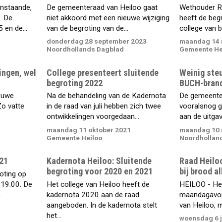
nstaande,
De gemeenteraad van Heiloo gaat
Wethouder R
. De
niet akkoord met een nieuwe wijziging
heeft de beg
en de...
van de begroting van de...
college van b
donderdag 28 september 2023
maandag 14 
Noordhollands Dagblad
Gemeente He
ingen, wel
College presenteert sluitende
Weinig steu
begroting 2022
BUCH-brand
ieuwe
Na de behandeling van de Kadernota
De gemeenter
Zo vatte
in de raad van juli hebben zich twee
vooralsnog g
ontwikkelingen voorgedaan...
aan de uitgav
maandag 11 oktober 2021
maandag 10 
Gemeente Heiloo
Noordhollan
021
Kadernota Heiloo: Sluitende
Raad Heiloo
begroting voor 2020 en 2021
bij brood a
oting op
19.00. De
Het college van Heiloo heeft de
HEILOO - Het
.
kadernota 2020 aan de raad
maandagavon
aangeboden. In de kadernota stelt
van Heiloo, ma
het...
woensdag 6 j