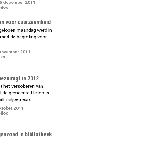
5 december 2011
iloo
n voor duurzaamheid
gelopen maandag werd in
aad de begroting voor
.
november 2011
nks
ezuinigt in 2012
 het versoberen van
il de gemeente Heiloo in
f miljoen euro...
ktober 2011
iloo
savond in bibliotheek