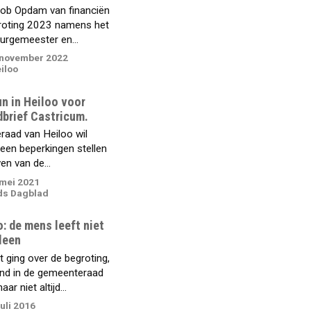
ob Opdam van financiën
roting 2023 namens het
urgemeester en...
november 2022
iloo
n in Heiloo voor
brief Castricum.
aad van Heiloo wil
een beperkingen stellen
en van de...
mei 2021
ds Dagblad
: de mens leeft niet
lleen
 ging over de begroting,
d in de gemeenteraad
ar niet altijd...
uli 2016