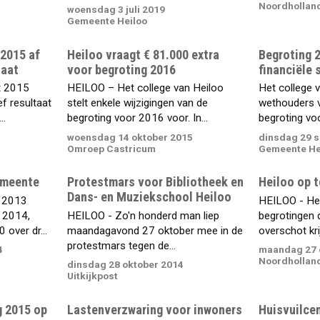
Noordhollan
woensdag 3 juli 2019
Gemeente Heiloo
 2015 af
Heiloo vraagt € 81.000 extra
Begroting 
taat
voor begroting 2016
financiële 
t 2015
HEILOO – Het college van Heiloo
Het college 
f resultaat
stelt enkele wijzigingen van de
wethouders v
..
begroting voor 2016 voor. In...
begroting vo
woensdag 14 oktober 2015
dinsdag 29 
Omroep Castricum
Gemeente He
gemeente
Protestmars voor Bibliotheek en
Heiloo op t
Dans- en Muziekschool Heiloo
n 2013
HEILOO - Hei
n 2014,
HEILOO - Zo'n honderd man liep
begrotingen 
over dr...
maandagavond 27 oktober mee in de
overschot krij
protestmars tegen de...
4
maandag 27 
Noordhollan
dinsdag 28 oktober 2014
Uitkijkpost
g 2015 op
Lastenverzwaring voor inwoners
Huisvuilcen