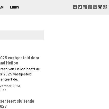
AM
LINKS
2025 vastgesteld door
ad Heiloo
aad van Heiloo heeft de
or 2025 vastgesteld.
nteert de...
ovember 2024
iloo
senteert sluitende
2023