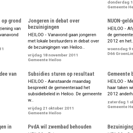
donderdag 1
Gemeente He
s op grond
Jongeren in debat over
NUON-gelde
bezuinigingen
ziening van
HEILOO - Af
 vanavond
HEILOO - Vanavond gaan jongeren
de gemeenter
met lokale bestuurders in debat over
2012 en het..
de bezuinigingen van Heiloo...
11
woensdag 9 
D66 GroenLi
vrijdag 18 november 2011
Gemeente Heiloo
idee van
Subsidies sturen op resultaat
Gemeente b
HEILOO - Aanstaande maandag
HEILOO - Met
bespreekt de gemeenteraad het
haar taken w
subsidiebeleid in Heiloo. De gemeente
2012 anderhal
w...
zaterdag 1 o
Gemeente He
vrijdag 21 oktober 2011
Gemeente Heiloo
en in
PvdA wil zwembad behouden
Bezuiniging