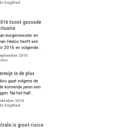
ds Dagblad
2016 toont gezonde
situatie
van burgemeester en
an Heiloo heeft een
or 2016 en volgende...
september 2015
iloo
ermijn in de plus
loo gaat volgens de
de komende jaren een
gen. Na het half...
oktober 2014
ds Dagblad
trale is groot risico