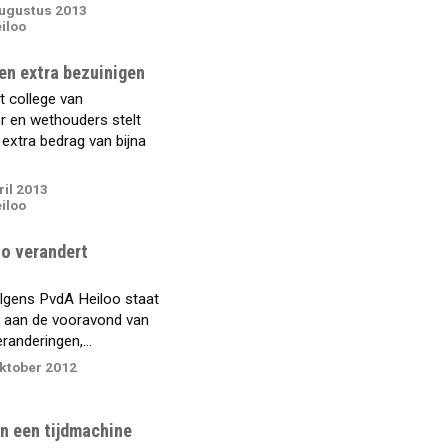
ugustus 2013
iloo
en extra bezuinigen
 college van
 en wethouders stelt
extra bedrag van bijna
ril 2013
iloo
oo verandert
lgens PvdA Heiloo staat
 aan de vooravond van
randeringen,...
ktober 2012
s
n een tijdmachine