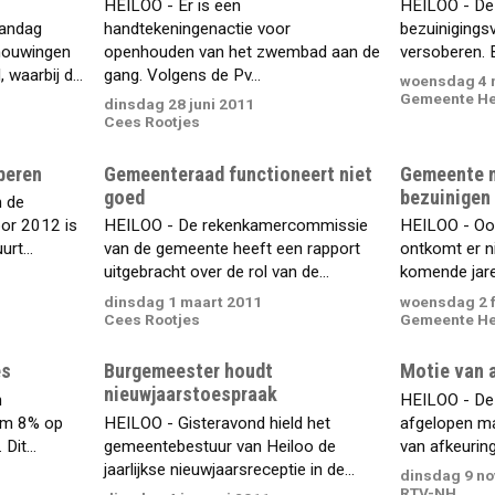
HEILOO - Er is een
HEILOO - De 
andag
handtekeningenactie voor
bezuinigings
houwingen
openhouden van het zwembad aan de
versoberen. 
waarbij d...
gang. Volgens de Pv...
woensdag 4 
Gemeente He
dinsdag 28 juni 2011
Cees Rootjes
beren
Gemeenteraad functioneert niet
Gemeente m
goed
bezuinigen
n de
oor 2012 is
HEILOO - De rekenkamercommissie
HEILOO - Oo
rt...
van de gemeente heeft een rapport
ontkomt er n
uitgebracht over de rol van de...
komende jaren
dinsdag 1 maart 2011
woensdag 2 f
Cees Rootjes
Gemeente He
es
Burgemeester houdt
Motie van 
nieuwjaarstoespraak
n
HEILOO - De
om 8% op
HEILOO - Gisteravond hield het
afgelopen m
Dit...
gemeentebestuur van Heiloo de
van afkeurin
jaarlijkse nieuwjaarsreceptie in de...
dinsdag 9 n
RTV-NH