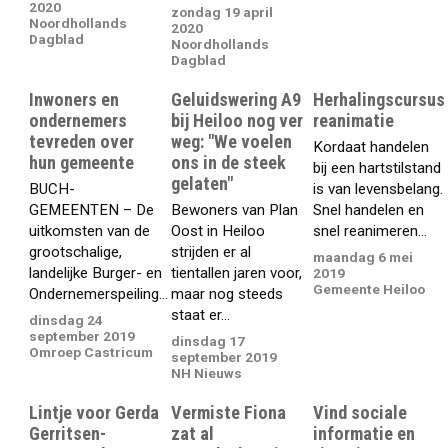
2020
zondag 19 april
Noordhollands
2020
Dagblad
Noordhollands
Dagblad
Inwoners en
Geluidswering A9
Herhalingscursus
ondernemers
bij Heiloo nog ver
reanimatie
tevreden over
weg: "We voelen
Kordaat handelen
hun gemeente
ons in de steek
bij een hartstilstand
gelaten"
BUCH-
is van levensbelang.
GEMEENTEN – De
Bewoners van Plan
Snel handelen en
uitkomsten van de
Oost in Heiloo
snel reanimeren...
grootschalige,
strijden er al
maandag 6 mei
landelijke Burger- en
tientallen jaren voor,
2019
Gemeente Heiloo
Ondernemerspeiling...
maar nog steeds
staat er...
dinsdag 24
september 2019
dinsdag 17
Omroep Castricum
september 2019
NH Nieuws
Lintje voor Gerda
Vermiste Fiona
Vind sociale
Gerritsen-
zat al
informatie en