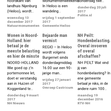
noordkant van
Monumentenweekend.
donderdag twe...
landhuis Nijenburg
In Heiloo is een
donderdag 20 juli
(Heiloo), wordt...
wandeling...
2017
Politie.nl
woensdag 13
vrijdag 1 september
december 2017
2017
Natuurmonumenten
Gemeente Heiloo
Wonen in Noord-
Bejaarde man
NH Peilt:
Holland: hier
vermist
Hondenbelasting.
betaal je de
Overal invoeren
REGIO – In Heiloo
meeste belasting
of overal
wordt volgens
en hier de minste
afschaffen?
Burgernet sinds
NOORD-HOLLAND
donderdagmiddag
NH PEILT Wat vind
Wie goed op z'n
16.00 uur een 90-
jij van
portemonnee let,
jarige man...
hondenbelasting? In
doet er verstandig
ene gemeente
vrijdag 27 januari
aan in Huizen of
betaal je niks, in de
2017
Omroep Castricum
Koggenland te...
andere ruim 100...
donderdag 9 maart
maandag 19
2017
december 2016
NH Nieuws
RTV-NH