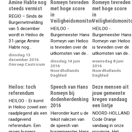
Amine Habte nog
Romeyn tevreden
Romeyn tevreden
steeds vermist
met hoge score
met hoge score
in
in
REGIO – Sinds de
Veiligheidsmonitor
Veiligheidsmonit
Burgernetmelding
van 5 december
HEILOO -
HEILOO -
wordt in Heiloo de
Burgemeester Hans
Burgemeester Hans
31-jarige Amine
Romeyn van Heiloo
Romeyn van Heiloo
Habte nog...
is tevreden over de
is tevreden over de
uitkomsten van de...
uitkomsten van de...
dinsdag 13
december 2016
dinsdag 14 juni
woensdag 8 juni
Omroep Castricum
2016
2016
Noordhollands
Noordhollands
Dagblad
Dagblad
Heiloo: toch
Speech van Hans
Deze mensen uit
referendum
Romeyn bij
jouw gemeente
dodenherdenking
kregen vandaag
HEILOO - Er komt
2016
een lintje
in Heiloo zowel een
raadplegend als een
Hieronder kunt u de
NOORD-HOLLAND
raadgevend
tekst nalezen van
Code Oranje
referendum. Een
de speech van
vandaag in onze
groep burgers...
burgemeester Hans
provincie. Het