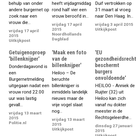
behulp van onder
heeft vrijdagmiddag
Duif vertrokken op
andere burgernet op
rond half vier een
31 maart al vroeg
zoek naar een
vrouw beroofd in...
naar Den Haag. In...
vrouw die...
vrijdag 17 april
vrijdag 3 april 2015
2015
Uitkijkpost
vrijdag 17 april
Noordhollands
2015
Dagblad
Uitkijkpost
Getuigenoproep
'Maak een foto
'EU
'billenknijper'
van de
gezondheidsrech
billenknijper'
beschermt
Donderdagavond is
burgers
een
Heiloo – De
onvoldoende'
Burgernetmelding
beruchte
uitgegaan nadat een
billenknijper is
HEILOO - Anniek de
vrouw rond 22.00
inmiddels landelijk
Ruijter (32) uit
uur was lastig
nieuws maar de
Heiloo kan zich
gevall...
vrije vogel slaat
vanaf nu dokter
nog...
meester in de
vrijdag 13 maart
Rechtsgeleerdhe...
2015
vrijdag 13 maart
Politie.nl
2015
dinsdag 27 januari
Uitkijkpost
2015
Uitkijkpost