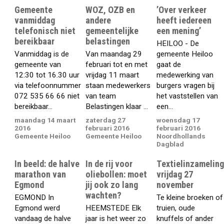
Gemeente
WOZ, OZB en
’Over verkeer
vanmiddag
andere
heeft iedereen
telefonisch niet
gemeentelijke
een mening’
bereikbaar
belastingen
HEILOO - De
Vanmiddag is de
Van maandag 29
gemeente Heiloo
gemeente van
februari tot en met
gaat de
12:30 tot 16.30 uur
vrijdag 11 maart
medewerking van
via telefoonnummer
staan medewerkers
burgers vragen bij
072 535 66 66 niet
van team
het vaststellen van
bereikbaar...
Belastingen klaar ...
een...
maandag 14 maart
zaterdag 27
woensdag 17
2016
februari 2016
februari 2016
Gemeente Heiloo
Gemeente Heiloo
Noordhollands
Dagblad
In beeld: de halve
In de rij voor
Textielinzamelin
marathon van
oliebollen: moet
vrijdag 27
Egmond
jij ook zo lang
november
wachten?
EGMOND In
Te kleine broeken of
Egmond werd
HEEMSTEDE Elk
truien, oude
vandaag de halve
jaar is het weer zo
knuffels of ander