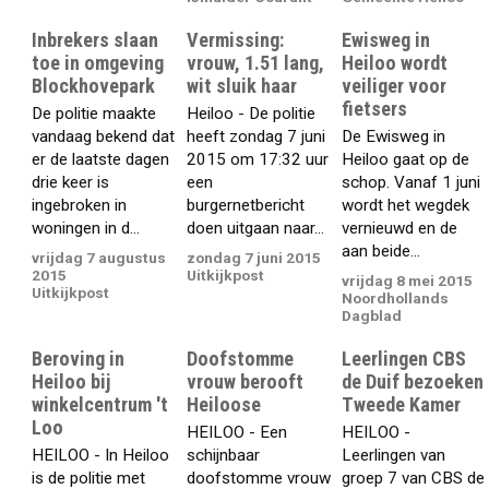
Inbrekers slaan
Vermissing:
Ewisweg in
toe in omgeving
vrouw, 1.51 lang,
Heiloo wordt
Blockhovepark
wit sluik haar
veiliger voor
fietsers
De politie maakte
Heiloo - De politie
vandaag bekend dat
heeft zondag 7 juni
De Ewisweg in
er de laatste dagen
2015 om 17:32 uur
Heiloo gaat op de
drie keer is
een
schop. Vanaf 1 juni
ingebroken in
burgernetbericht
wordt het wegdek
woningen in d...
doen uitgaan naar...
vernieuwd en de
aan beide...
vrijdag 7 augustus
zondag 7 juni 2015
2015
Uitkijkpost
vrijdag 8 mei 2015
Uitkijkpost
Noordhollands
Dagblad
Beroving in
Doofstomme
Leerlingen CBS
Heiloo bij
vrouw berooft
de Duif bezoeken
winkelcentrum 't
Heiloose
Tweede Kamer
Loo
HEILOO - Een
HEILOO -
HEILOO - In Heiloo
schijnbaar
Leerlingen van
is de politie met
doofstomme vrouw
groep 7 van CBS de