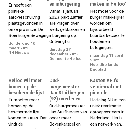
en inburgering
maken in Heiloo’
Er heeft een
politieke
Vanaf 1 januari
Het moet voor de
aardverschuiving
2023 pakt Zaffier
burger makkelijker
plaatsgevonden in
alle vragen over
worden om
onze provincie. De
werk, geldzaken en
bijvoorbeeld
BoerBurgerBeweging...
inburgering op.
buurtbarbecues te
Ontvangt u ...
houden en
donderdag 16
betogingen...
maart 2023
dinsdag 27
NH Nieuws
december 2022
maandag 11 april
Gemeente Heiloo
2022
Noordhollands
Dagblad
Heiloo wil meer
Oud-
Kasten AED’s
bomen op de
burgemeester
vernieuwd met
beschermde lijst.
Jan Stuifbergen
pincode
(92) overleden
Er moeten meer
Hartslag NU is een
bomen op de
Oud-burgemeester
uniek reanimatie
beschermde lijst
Jan Stuifbergen van
oproepsysteem in
komen te staan. Dat
onder meer
Nederland. Het is
vindt de
Bovenkarspel en
een netwerk van...