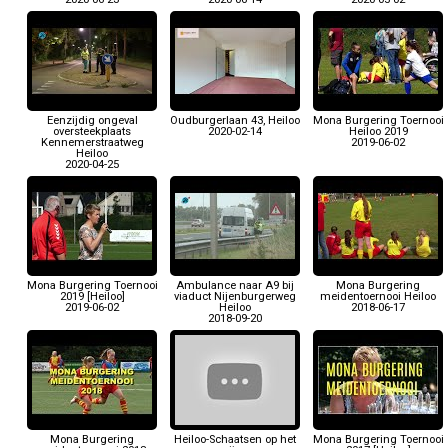
Eenzijdig ongeval
Oudburgerlaan 43, Heiloo
Mona Burgering Toernooi
oversteekplaats
2020-02-14
Heiloo 2019
Kennemerstraatweg
2019-06-02
Heiloo
2020-04-25
Mona Burgering Toernooi
Ambulance naar A9 bij
Mona Burgering
2019 [Heiloo]
viaduct Nijenburgerweg
meidentoernooi Heiloo
2019-06-02
Heiloo
2018-06-17
2018-09-20
Mona Burgering
Heiloo-Schaatsen op het
Mona Burgering Toernooi