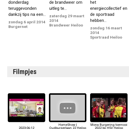
donderdag
de brandweer om
het
teruggevonden
uitleg te...
energiecollectief en
dankzij tips na een...
de sportraad
zaterdag 29 maart
hebben...
2014
zondag 6 april 2014
Brandweer Heiloo
Burgernet
zondag 16 maart
2014
Sportraad Heiloo
Filmpjes
HomeShow |
Mona Burgering toernooi
2023-06-12
Oudburgerlaan 22 Heiloo
2022 bij HSV Heiloo