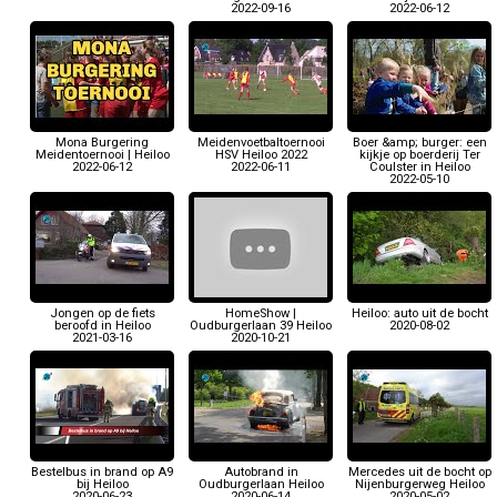
2022-09-16
2022-06-12
Mona Burgering
Meidenvoetbaltoernooi
Boer &amp; burger: een
Meidentoernooi | Heiloo
HSV Heiloo 2022
kijkje op boerderij Ter
2022-06-12
2022-06-11
Coulster in Heiloo
2022-05-10
Jongen op de fiets
HomeShow |
Heiloo: auto uit de bocht
beroofd in Heiloo
Oudburgerlaan 39 Heiloo
2020-08-02
2021-03-16
2020-10-21
Bestelbus in brand op A9
Autobrand in
Mercedes uit de bocht op
bij Heiloo
Oudburgerlaan Heiloo
Nijenburgerweg Heiloo
2020-06-23
2020-06-14
2020-05-02