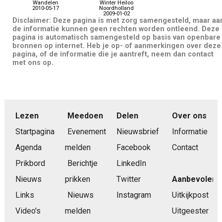
Wandelen
Winter Heiloo
2010-05-17
Noordholland
2009-01-02
Disclaimer: Deze pagina is met zorg samengesteld, maar aa
de informatie kunnen geen rechten worden ontleend. Deze
pagina is automatisch samengesteld op basis van openbare
bronnen op internet. Heb je op- of aanmerkingen over deze
pagina, of de informatie die je aantreft, neem dan contact
met ons op.
Lezen
Meedoen
Delen
Over ons
Startpagina
Evenement
Nieuwsbrief
Informatie
Agenda
melden
Facebook
Contact
Prikbord
Berichtje
LinkedIn
Nieuws
prikken
Twitter
Aanbevolen
Links
Nieuws
Instagram
Uitkijkpost
Video's
melden
Uitgeester