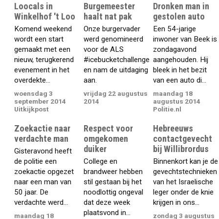
Loocals in
Burgemeester
Dronken man in
Winkelhof 't Loo
haalt nat pak
gestolen auto
Komend weekend
Onze burgervader
Een 54-jarige
wordt een start
werd genomineerd
inwoner van Beek is
gemaakt met een
voor de ALS
zondagavond
nieuw, terugkerend
#icebucketchallenge
aangehouden. Hij
evenement in het
en nam de uitdaging
bleek in het bezit
overdekte...
aan.
van een auto di...
woensdag 3
vrijdag 22 augustus
maandag 18
september 2014
2014
augustus 2014
Uitkijkpost
Politie.nl
Zoekactie naar
Respect voor
Hebreeuws
verdachte man
omgekomen
contactgevecht
duiker
bij Willibrordus
Gisteravond heeft
de politie een
College en
Binnenkort kan je de
zoekactie opgezet
brandweer hebben
gevechtstechnieken
naar een man van
stil gestaan bij het
van het Israelische
50 jaar. De
noodlottig ongeval
leger onder de knie
verdachte werd...
dat deze week
krijgen in ons...
plaatsvond in...
maandag 18
zondag 3 augustus