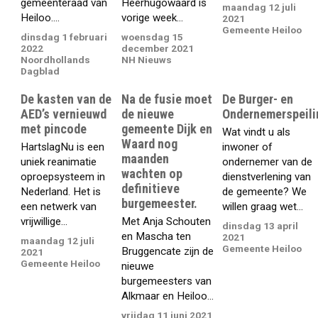
gemeenteraad van
Heerhugowaard is
maandag 12 juli
Heiloo....
vorige week...
2021
Gemeente Heiloo
dinsdag 1 februari
woensdag 15
2022
december 2021
Noordhollands
NH Nieuws
Dagblad
De kasten van de
Na de fusie moet
De Burger- en
AED’s vernieuwd
de nieuwe
Ondernemerspeili
met pincode
gemeente Dijk en
Wat vindt u als
Waard nog
HartslagNu is een
inwoner of
maanden
uniek reanimatie
ondernemer van de
wachten op
oproepsysteem in
dienstverlening van
definitieve
Nederland. Het is
de gemeente? We
burgemeester.
een netwerk van
willen graag wet...
vrijwillige...
Met Anja Schouten
dinsdag 13 april
en Mascha ten
2021
maandag 12 juli
Gemeente Heiloo
Bruggencate zijn de
2021
Gemeente Heiloo
nieuwe
burgemeesters van
Alkmaar en Heiloo...
vrijdag 11 juni 2021