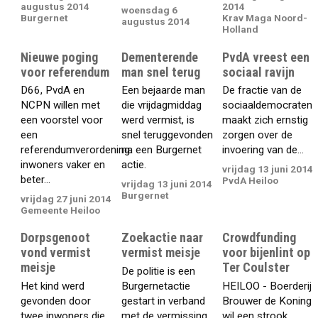
augustus 2014
2014
woensdag 6
Burgernet
Krav Maga Noord-
augustus 2014
Holland
Nieuwe poging
Dementerende
PvdA vreest een
voor referendum
man snel terug
sociaal ravijn
D66, PvdA en
Een bejaarde man
De fractie van de
NCPN willen met
die vrijdagmiddag
sociaaldemocraten
een voorstel voor
werd vermist, is
maakt zich ernstig
een
snel teruggevonden
zorgen over de
referendumverordening
na een Burgernet
invoering van de...
inwoners vaker en
actie.
vrijdag 13 juni 2014
beter...
PvdA Heiloo
vrijdag 13 juni 2014
Burgernet
vrijdag 27 juni 2014
Gemeente Heiloo
Dorpsgenoot
Zoekactie naar
Crowdfunding
vond vermist
vermist meisje
voor bijenlint op
meisje
Ter Coulster
De politie is een
Het kind werd
Burgernetactie
HEILOO - Boerderij
gevonden door
gestart in verband
Brouwer de Koning
twee inwoners die
met de vermissing
wil een strook