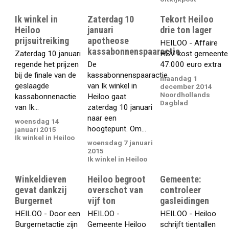
Ik winkel in
Zaterdag 10
Tekort Heiloo
Heiloo
januari
drie ton lager
prijsuitreiking
apotheose
HEILOO - Affaire
kassabonnenspaaractie
Zaterdag 10 januari
HSV kost gemeente
regende het prijzen
De
47.000 euro extra
bij de finale van de
kassabonnenspaaractie
maandag 1
geslaagde
van Ik winkel in
december 2014
Noordhollands
kassabonnenactie
Heiloo gaat
Dagblad
van Ik...
zaterdag 10 januari
naar een
woensdag 14
hoogtepunt. Om...
januari 2015
Ik winkel in Heiloo
woensdag 7 januari
2015
Ik winkel in Heiloo
Winkeldieven
Heiloo begroot
Gemeente:
gevat dankzij
overschot van
controleer
Burgernet
vijf ton
gasleidingen
HEILOO - Door een
HEILOO -
HEILOO - Heiloo
Burgernetactie zijn
Gemeente Heiloo
schrijft tientallen