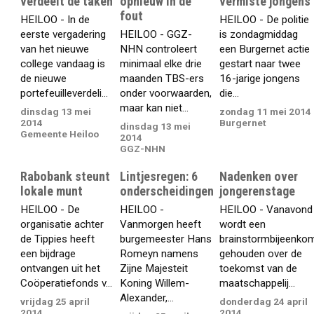
verdeelt de taken
opnieuw in de
vermiste jongens
fout
HEILOO - In de
HEILOO - De politie
eerste vergadering
HEILOO - GGZ-
is zondagmiddag
van het nieuwe
NHN controleert
een Burgernet actie
college vandaag is
minimaal elke drie
gestart naar twee
de nieuwe
maanden TBS-ers
16-jarige jongens
portefeuilleverdeli...
onder voorwaarden,
die...
maar kan niet...
dinsdag 13 mei
zondag 11 mei 2014
2014
Burgernet
dinsdag 13 mei
Gemeente Heiloo
2014
GGZ-NHN
Rabobank steunt
Lintjesregen: 6
Nadenken over
lokale munt
onderscheidingen
jongerenstage
HEILOO - De
HEILOO -
HEILOO - Vanavond
organisatie achter
Vanmorgen heeft
wordt een
de Tippies heeft
burgemeester Hans
brainstormbijeenko
een bijdrage
Romeyn namens
gehouden over de
ontvangen uit het
Zijne Majesteit
toekomst van de
Coöperatiefonds v...
Koning Willem-
maatschappelij...
Alexander,...
vrijdag 25 april
donderdag 24 april
2014
2014