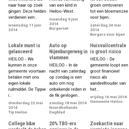
naar haar op zoek
van een kind in
groen omtoveren
gingen. Deze helden
Heiloo-West.
tot een bloemenzee
verdienen een...
voor bijen...
maandag 9 juni
2014
woensdag 11 juni
zaterdag 24 mei
Burgernet
2014
2014
Burgers voor bijen
Lokale munt is
Auto op
Huisvuilcentrale
gelanceerd
Nijenburgerweg in
is groot risico
vlammen
HEILOO - We
HEILOO - De
kunnen in onze
HEILOO - In de
gemeente loopt een
gemeente voortaan
nacht van zaterdag
groot financieel
betalen met ons
op zondag is een
risico als
eigen lokale
auto om nog
aandeelhouder van
ruilmiddel. De Tippie
onbekende reden in
het...
i...
de fik gevlogen...
vrijdag 16 mei 2014
Gemeente Heiloo
donderdag 22 mei
zondag 18 mei 2014
2014
Noordhollands
Tip Heiloo
Dagblad
College b&w
20% TBS-ers
Zoekactie naar