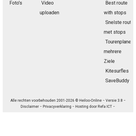
Foto's
Video
Best route
uploaden
with stops
Snelste route
met stops
Tourenplaner
mehrere
Ziele
Kitesurfles
SaveBuddy
Alle rechten voorbehouden 2001-2026 © Heiloo-Online − Versie 3.8 −
Disclaimer
−
Privacyverklaring
− Hosting door
Refa ICT
−