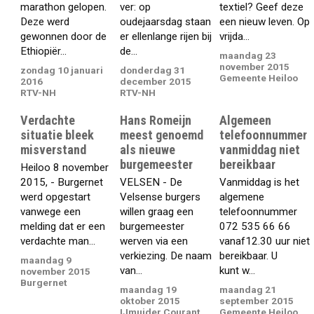
marathon gelopen.
ver: op
textiel? Geef deze
Deze werd
oudejaarsdag staan
een nieuw leven. Op
gewonnen door de
er ellenlange rijen bij
vrijda...
Ethiopiër...
de...
maandag 23
november 2015
zondag 10 januari
donderdag 31
Gemeente Heiloo
2016
december 2015
RTV-NH
RTV-NH
Verdachte
Hans Romeijn
Algemeen
situatie bleek
meest genoemd
telefoonnummer
misverstand
als nieuwe
vanmiddag niet
burgemeester
bereikbaar
Heiloo 8 november
2015, - Burgernet
VELSEN - De
Vanmiddag is het
werd opgestart
Velsense burgers
algemene
vanwege een
willen graag een
telefoonnummer
melding dat er een
burgemeester
072 535 66 66
verdachte man...
werven via een
vanaf12.30 uur niet
verkiezing. De naam
bereikbaar. U
maandag 9
van...
kunt w...
november 2015
Burgernet
maandag 19
maandag 21
oktober 2015
september 2015
IJmuider Courant
Gemeente Heiloo