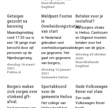
Noordhollands
Dagblad
Getuigen
Meldpunt Fouten
Betalen voor je
gezocht na
in
restafval?
beroving
Overheidsregistraties
Als burgers straks
van start
Maandagmiddag
in Heiloo, Castricum
rond 17:30 uur is
In Nederland
en Uitgeest moeten
een 18-jarige man
gebruiken veel
betalen voor het
beroofd door vijf
overheidsorganisaties
legen van de grijze...
personen op de
uw gegevens. Het
dinsdag 20 oktober
Nijenburgerweg...
gaat om gegevens
2020
Noordhollands
van burgers,...
dinsdag 16 maart
Dagblad
2021
dinsdag 12 januari
Politie.nl
2021
Gemeente Heiloo
Burgers maken
Sportakkoord
Oude Volkswagen
zich zorgen over
voor de
Kever vat vlam
stinkend gft-
gemeente Heiloo
Een oude
afval.
Het college van
Volkswagen Kever
Veel inwoners van
Heiloo heeft het
heeft