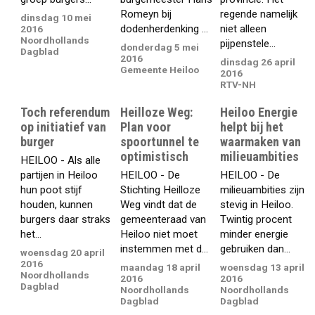
Romeyn bij
regende namelijk
dinsdag 10 mei
dodenherdenking ...
niet alleen
2016
Noordhollands
pijpenstele...
donderdag 5 mei
Dagblad
2016
dinsdag 26 april
Gemeente Heiloo
2016
RTV-NH
Toch referendum
Heilloze Weg:
Heiloo Energie
op initiatief van
Plan voor
helpt bij het
burger
spoortunnel te
waarmaken van
optimistisch
milieuambities
HEILOO - Als alle
partijen in Heiloo
HEILOO - De
HEILOO - De
hun poot stijf
Stichting Heilloze
milieuambities zijn
houden, kunnen
Weg vindt dat de
stevig in Heiloo.
burgers daar straks
gemeenteraad van
Twintig procent
het...
Heiloo niet moet
minder energie
instemmen met d...
gebruiken dan...
woensdag 20 april
2016
maandag 18 april
woensdag 13 april
Noordhollands
2016
2016
Dagblad
Noordhollands
Noordhollands
Dagblad
Dagblad