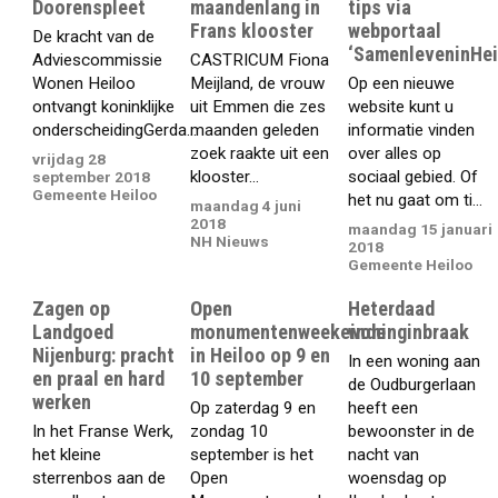
Doorenspleet
maandenlang in
tips via
Frans klooster
webportaal
De kracht van de
‘SamenleveninHei
Adviescommissie
CASTRICUM Fiona
Wonen Heiloo
Meijland, de vrouw
Op een nieuwe
ontvangt koninklijke
uit Emmen die zes
website kunt u
onderscheidingGerda...
maanden geleden
informatie vinden
zoek raakte uit een
over alles op
vrijdag 28
klooster...
sociaal gebied. Of
september 2018
Gemeente Heiloo
het nu gaat om ti...
maandag 4 juni
2018
maandag 15 januari
NH Nieuws
2018
Gemeente Heiloo
Zagen op
Open
Heterdaad
Landgoed
monumentenweekeinde
woninginbraak
Nijenburg: pracht
in Heiloo op 9 en
In een woning aan
en praal en hard
10 september
de Oudburgerlaan
werken
Op zaterdag 9 en
heeft een
In het Franse Werk,
zondag 10
bewoonster in de
het kleine
september is het
nacht van
sterrenbos aan de
Open
woensdag op