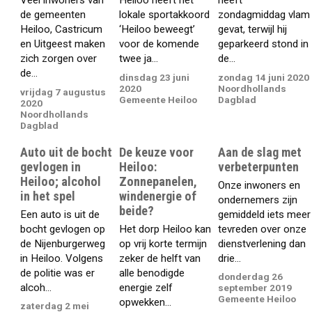
de gemeenten
lokale sportakkoord
zondagmiddag vlam
Heiloo, Castricum
‘Heiloo beweegt’
gevat, terwijl hij
en Uitgeest maken
voor de komende
geparkeerd stond in
zich zorgen over
twee ja...
de...
de...
dinsdag 23 juni
zondag 14 juni 2020
2020
Noordhollands
vrijdag 7 augustus
Gemeente Heiloo
Dagblad
2020
Noordhollands
Dagblad
Auto uit de bocht
De keuze voor
Aan de slag met
gevlogen in
Heiloo:
verbeterpunten
Heiloo; alcohol
Zonnepanelen,
Onze inwoners en
in het spel
windenergie of
ondernemers zijn
beide?
Een auto is uit de
gemiddeld iets meer
bocht gevlogen op
Het dorp Heiloo kan
tevreden over onze
de Nijenburgerweg
op vrij korte termijn
dienstverlening dan
in Heiloo. Volgens
zeker de helft van
drie...
de politie was er
alle benodigde
donderdag 26
alcoh...
energie zelf
september 2019
Gemeente Heiloo
opwekken...
zaterdag 2 mei