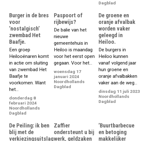
Dagblad
Burger in de bres
Paspoort of
De groene en
voor
rijbewijs?
oranje afvalbak
’nostalgisch’
worden vaker
De balie van het
zwembad Het
geleegd in
nieuwe
Baafje.
Heiloo.
gemeentehuis in
Een groep
Heiloo is maandag
De burgers in
Heilooënaren komt
voor het eerst open
Heiloo kunnen
in actie om sluiting
gegaan. Voor het...
vanaf volgend jaar
van zwembad Het
hun groene en
woensdag 17
Baafje te
oranje afvalbakken
januari 2024
Noordhollands
voorkomen. Want
vaker aan de weg...
Dagblad
het...
dinsdag 11 juli 2023
Noordhollands
donderdag 8
Dagblad
februari 2024
Noordhollands
Dagblad
De Peiling: ik ben
Zaffier
’Buurtbarbecue
blij met de
ondersteunt u bij
en betoging
verkiezingsuitslag
werk, geldzaken
makkelijker