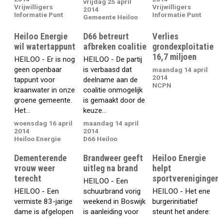
vrijdag 25 april
Vrijwilligers
Vrijwilligers
2014
Informatie Punt
Informatie Punt
Gemeente Heiloo
Heiloo Energie
D66 betreurt
Verlies
wil watertappunt
afbreken coalitie
grondexploitatie
16,7 miljoen
HEILOO - Er is nog
HEILOO - De partij
geen openbaar
is verbaasd dat
maandag 14 april
2014
tappunt voor
deelname aan de
NCPN
kraanwater in onze
coalitie onmogelijk
groene gemeente.
is gemaakt door de
Het...
keuze...
woensdag 16 april
maandag 14 april
2014
2014
Heiloo Energie
D66 Heiloo
Dementerende
Brandweer geeft
Heiloo Energie
vrouw weer
uitleg na brand
helpt
terecht
sportvereniginge
HEILOO - Een
HEILOO - Een
schuurbrand vorig
HEILOO - Het ene
vermiste 83-jarige
weekend in Boswijk
burgerinitiatief
dame is afgelopen
is aanleiding voor
steunt het andere: