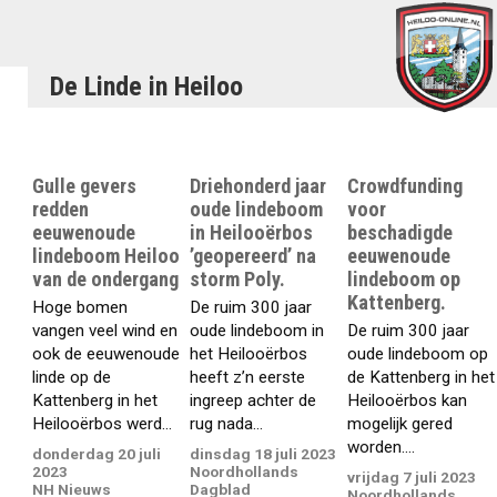
De Linde in Heiloo
Gulle gevers
Driehonderd jaar
Crowdfunding
redden
oude lindeboom
voor
eeuwenoude
in Heilooërbos
beschadigde
lindeboom Heiloo
’geopereerd’ na
eeuwenoude
van de ondergang
storm Poly.
lindeboom op
Kattenberg.
Hoge bomen
De ruim 300 jaar
vangen veel wind en
oude lindeboom in
De ruim 300 jaar
ook de eeuwenoude
het Heilooërbos
oude lindeboom op
linde op de
heeft z’n eerste
de Kattenberg in het
Kattenberg in het
ingreep achter de
Heilooërbos kan
Heilooërbos werd...
rug nada...
mogelijk gered
worden....
donderdag 20 juli
dinsdag 18 juli 2023
2023
Noordhollands
vrijdag 7 juli 2023
NH Nieuws
Dagblad
Noordhollands