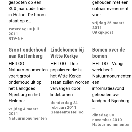
gespoten op een
gehouden met een
300 jaar oude linde
culinair evenement
in Heiloo. De boom
voor...
staat op e...
vrijdag 25 maart
2011
zaterdag 30 juli
Uitkijkpost
2011
RTV-NH
Groot onderhoud
Lindebomen bij
Bomen over de
aan Kattenberg
Witte Kerkje
bomen
HEILOO 
HEILOO - Drie
HEILOO - Vorige
Natuurmonumenten
populieren die bij
week heeft
voert groot
het Witte Kerkje
Natuurmonumenten
onderhoud uit op
staan zullen worden
een
het Landgoed
vervangen door
informatieavond
Nijenburg en het
lindebomen. ...
gehouden over
Heilooër...
landgoed Nijenburg
donderdag 24
...
februari 2011
vrijdag 4 maart
Gemeente Heiloo
2011
dinsdag 30
Natuurmonumenten
november 2010
Natuurmonumenten