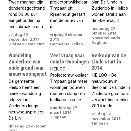
Twee mannen zijn
projectontwikkelaar
plan De Linde in
donderdagochtend
Timpaan uit
Zuiderloo in Heiloo
rond 03.00 uur
Rijsenhout gestart
wonen straks aan
aangehouden na
met de bouw van
de Elzenwal, d...
een inbraak in een...
de...
maandag 27
oktober 2014
vrijdag 29
vrijdag 9 oktober
Noordhollands
september 2017
2015
Dagblad
Omroep Castricum
Gemeente Heiloo
Wandeling
Veel vraag naar
Verkoop van De
Zuiderloo: van
comfortwoningen
Linde start in
oude grond naar
2014
HEILOO -
nieuw woongenot
Projectontwikkelaar
HEILOO - De
De gemeente
Timpaan gaat meer
nieuwbouw in
Heiloo heeft een
woningen bouwen
deelplan De Linde in
unieke wandeling
met een slaap- en
Zuiderloo gaat naar
uitgezet in
badkamer op de...
verwachting medio
Zuiderloo langs
2014 in de...
donderdag 27
nieuwbouwproject
maart 2014
vrijdag 22
Timpaan
De Lin...
november 2013
Timpaan
dinsdag 21 oktober
2014