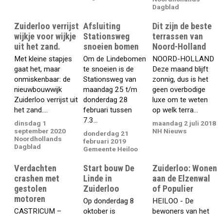
Dagblad
Zuiderloo verrijst
Afsluiting
Dit zijn de beste
wijkje voor wijkje
Stationsweg
terrassen van
uit het zand.
snoeien bomen
Noord-Holland
Met kleine stapjes
Om de Lindebomen
NOORD-HOLLAND
gaat het, maar
te snoeien is de
Deze maand blijft
onmiskenbaar: de
Stationsweg van
zonnig, dus is het
nieuwbouwwijk
maandag 25 t/m
geen overbodige
Zuiderloo verrijst uit
donderdag 28
luxe om te weten
het zand....
februari tussen
op welk terra...
7.3...
dinsdag 1
maandag 2 juli 2018
september 2020
NH Nieuws
donderdag 21
Noordhollands
februari 2019
Dagblad
Gemeente Heiloo
Verdachten
Start bouw De
Zuiderloo: Wonen
crashen met
Linde in
aan de Elzenwal
gestolen
Zuiderloo
of Populier
motoren
Op donderdag 8
HEILOO - De
CASTRICUM –
oktober is
bewoners van het