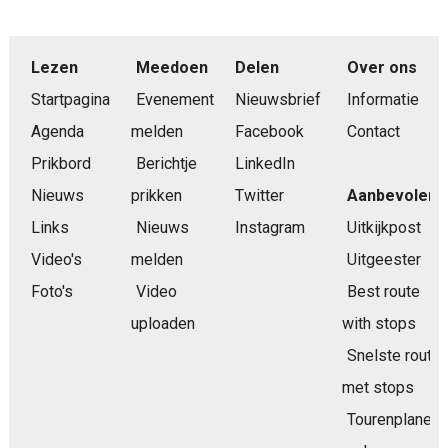
Lezen
Meedoen
Delen
Over ons
Startpagina
Evenement
Nieuwsbrief
Informatie
Agenda
melden
Facebook
Contact
Prikbord
Berichtje
LinkedIn
Nieuws
prikken
Twitter
Aanbevolen
Links
Nieuws
Instagram
Uitkijkpost
Video's
melden
Uitgeester
Foto's
Video
Best route
uploaden
with stops
Snelste route
met stops
Tourenplaner