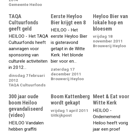
Gemeente Heiloo
TAQA
Eerste Heyloo
Heyloo Bier van
Cultuurfonds
Bier krijgt een 8
lokale hop en
geeft geld
bloesem
HEILOO - Het
HEILOO - Het TAQA
eerste Heyloo Bier
vrijdag 18
november 2011
Cultuurfonds heeft
is gisteravond
Brouwerij Heyloo
aanvragen voor
getapt in de Witte
sponsoring van
Kerk. Het blonde
culturele activiteiten
bier voor en...
in 2012...
zaterdag 17
december 2011
dinsdag 7 februari
Brouwerij Heyloo
2012
TAQA Cultuurfonds
300 jaar oude
Boom Kattenberg
Meet & Eat voor
boom Heiloo
wordt gekapt
Witte Kerk
gevandaliseerd
HEILOO -
vrijdag 1 april 2011
(video)
Uitkijkpost
Ondernemend
HEILOO Vandalen
Heiloo heeft vorig
hebben graffiti
jaar een proef