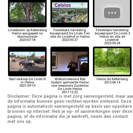
Lindeboom op Kattenberg
Feestelijke handeling
Feestelijke handeling
Heiloo aangepakt na
bouwproject De Linde 3 en
bouwproject De Linde 3
stormschade
villa de Lindehof in Heiloo
Heiloo en villa de
2023-07-18
2022-05-27
Lindehof.
2022-05-24
Start verkoop De Linde III
Welkomstwoord Rob
Heiloo de Kattenberg
in Heiloo
Opdam gemeente Heiloo
2012-06-14
2021-09-10
voor bewoners Zuiderloo
De Linde Heiloo
2017-12-22
Disclaimer: Deze pagina is met zorg samengesteld, maar aa
de informatie kunnen geen rechten worden ontleend. Deze
pagina is automatisch samengesteld op basis van openbare
bronnen op internet. Heb je op- of aanmerkingen over deze
pagina, of de informatie die je aantreft, neem dan contact
met ons op.