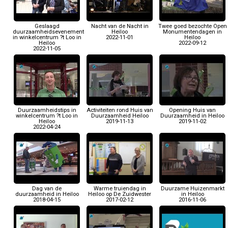
Geslaagd
Nacht van de Nacht in
Twee goed bezochte Open
duurzaamheidsevenement
Heiloo
Monumentendagen in
in winkelcentrum ?t Loo in
2022-11-01
Heiloo
Heiloo
2022-09-12
2022-11-05
Duurzaamheidstips in
Activiteiten rond Huis van
Opening Huis van
winkelcentrum ?t Loo in
Duurzaamheid Heiloo
Duurzaamheid in Heiloo
Heiloo
2019-11-13
2019-11-02
2022-04-24
Dag van de
Warme truiendag in
Duurzame Huizenmarkt
duurzaamheid in Heiloo
Heiloo op De Zuidwester
in Heiloo
2018-04-15
2017-02-12
2016-11-06