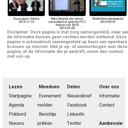
Duurzaam Heiloo
Niko Roorda als senior
Boekelermeerwaarde
2015-11-14
consultant te gast bij PCC
2013-05-31
Heiloo nov 2014
2015-01-05
Disclaimer: Deze pagina is met zorg samengesteld, maar aa
de informatie kunnen geen rechten worden ontleend. Deze
pagina is automatisch samengesteld op basis van openbare
bronnen op internet. Heb je op- of aanmerkingen over deze
pagina, of de informatie die je aantreft, neem dan contact
met ons op.
Lezen
Meedoen
Delen
Over ons
Startpagina
Evenement
Nieuwsbrief
Informatie
Agenda
melden
Facebook
Contact
Prikbord
Berichtje
LinkedIn
Nieuws
prikken
Twitter
Aanbevolen