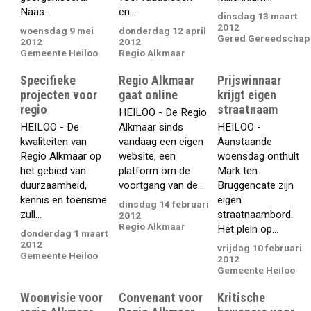
Naas...
en...
dinsdag 13 maart
2012
woensdag 9 mei
donderdag 12 april
Gered Gereedschap
2012
2012
Gemeente Heiloo
Regio Alkmaar
Specifieke
Regio Alkmaar
Prijswinnaar
projecten voor
gaat online
krijgt eigen
regio
straatnaam
HEILOO - De Regio
HEILOO - De
Alkmaar sinds
HEILOO -
kwaliteiten van
vandaag een eigen
Aanstaande
Regio Alkmaar op
website, een
woensdag onthult
het gebied van
platform om de
Mark ten
duurzaamheid,
voortgang van de...
Bruggencate zijn
kennis en toerisme
eigen
dinsdag 14 februari
zull...
straatnaambord.
2012
Regio Alkmaar
Het plein op...
donderdag 1 maart
2012
vrijdag 10 februari
Gemeente Heiloo
2012
Gemeente Heiloo
Woonvisie voor
Convenant voor
Kritische