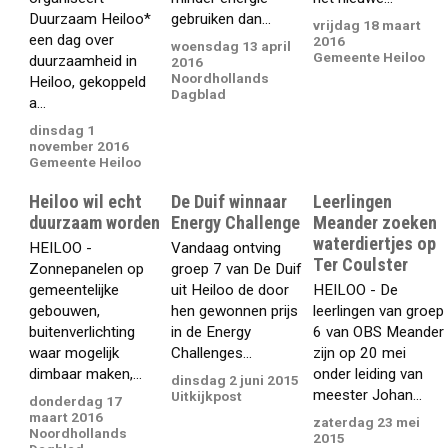
Duurzaam Heiloo*
gebruiken dan...
vrijdag 18 maart
een dag over
2016
woensdag 13 april
Gemeente Heiloo
duurzaamheid in
2016
Noordhollands
Heiloo, gekoppeld
Dagblad
a...
dinsdag 1
november 2016
Gemeente Heiloo
Heiloo wil echt
De Duif winnaar
Leerlingen
duurzaam worden
Energy Challenge
Meander zoeken
waterdiertjes op
HEILOO -
Vandaag ontving
Ter Coulster
Zonnepanelen op
groep 7 van De Duif
gemeentelijke
uit Heiloo de door
HEILOO - De
gebouwen,
hen gewonnen prijs
leerlingen van groep
buitenverlichting
in de Energy
6 van OBS Meander
waar mogelijk
Challenges...
zijn op 20 mei
dimbaar maken,...
onder leiding van
dinsdag 2 juni 2015
meester Johan...
Uitkijkpost
donderdag 17
maart 2016
zaterdag 23 mei
Noordhollands
2015