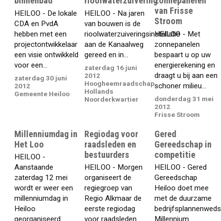
binnenbad
rioolwaterzuivering
zonnepanelen
van Frisse
HEILOO - De lokale
HEILOO - Na jaren
Stroom
CDA en PvdA
van bouwen is de
hebben met een
rioolwaterzuiveringsinstallatie
HEILOO - Met
projectontwikkelaar
aan de Kanaalweg
zonnepanelen
een visie ontwikkeld
gereed en in...
bespaart u op uw
voor een...
energierekening en
zaterdag 16 juni
draagt u bij aan een
2012
zaterdag 30 juni
Hoogheemraadschap
schoner milieu...
2012
Hollands
Gemeente Heiloo
donderdag 31 mei
Noorderkwartier
2012
Frisse Stroom
Millenniumdag in
Regiodag voor
Gered
Het Loo
raadsleden en
Gereedschap in
bestuurders
competitie
HEILOO -
Aanstaande
HEILOO - Morgen
HEILOO - Gered
zaterdag 12 mei
organiseert de
Gereedschap
wordt er weer een
regiegroep van
Heiloo doet mee
millenniumdag in
Regio Alkmaar de
met de duurzame
Heiloo
eerste regiodag
bedrijfsplannenwedst
georganiseerd.
voor raadsleden
Millennium...