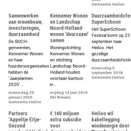
Gemeente Heiloo
Samenwerken
Kennemer Wonen
Duurzaamheidsfes
aan nieuwbouw,
en Landschap
SuperSchoon
investeringen,
Noord-Holland
Het SuperSchoon
duurzaamheid
wonen 'duurzaam'
Festival komt op 23
samen
De BUCH-
september naar
gemeenten,
Woningstichting
Heiloo. Het
Kennemer Wonen
Kennemer Wonen
gezellige
en haar
en stichting
duurzaamheidsfestiva
huurdersorganisaties
Landschap Noord-
woensdag 5
hebben de
Holland houden
september 2018
Gemeente Heiloo
‘Jaarplannen
voortaan kantoor
2020’...
in...
woensdag 29
vrijdag 14 juni 2019
januari 2020
NH Nieuws
Gemeente Heiloo
Partners
€ 160 miljoen
Heiloo wil
‘Appeltje Eitje-
extra subsidie
kabellegging
Gezond
voor
windenergie door