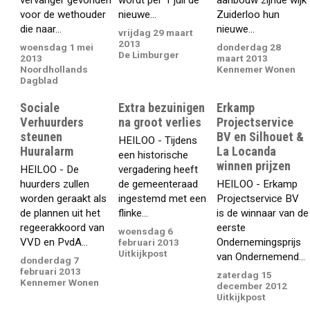
voor de wethouder
nieuwe...
Zuiderloo hun
die naar...
nieuwe...
vrijdag 29 maart
2013
woensdag 1 mei
donderdag 28
De Limburger
2013
maart 2013
Noordhollands
Kennemer Wonen
Dagblad
Sociale
Extra bezuinigen
Erkamp
Verhuurders
na groot verlies
Projectservice
steunen
BV en Silhouet &
HEILOO - Tijdens
Huuralarm
La Locanda
een historische
winnen prijzen
HEILOO - De
vergadering heeft
huurders zullen
de gemeenteraad
HEILOO - Erkamp
worden geraakt als
ingestemd met een
Projectservice BV
de plannen uit het
flinke...
is de winnaar van de
regeerakkoord van
eerste
woensdag 6
VVD en PvdA...
Ondernemingsprijs
februari 2013
Uitkijkpost
van Ondernemend...
donderdag 7
februari 2013
zaterdag 15
Kennemer Wonen
december 2012
Uitkijkpost