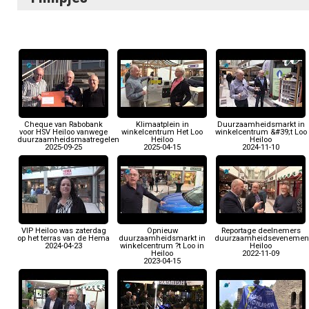
Cheque van Rabobank
Klimaatplein in
Duurzaamheidsmarkt in
voor HSV Heiloo vanwege
winkelcentrum Het Loo
winkelcentrum &#39;t Loo
duurzaamheidsmaatregelen
Heiloo
Heiloo
2025-09-25
2025-04-15
2024-11-10
VIP Heiloo was zaterdag
Opnieuw
Reportage deelnemers
op het terras van de Hema
duurzaamheidsmarkt in
duurzaamheidsevenemen
2024-04-23
winkelcentrum ?t Loo in
Heiloo
Heiloo
2022-11-09
2023-04-15