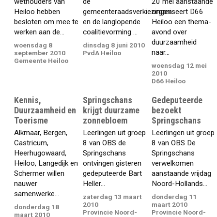
wethouders van
de
20 mei aanstaande
Heiloo hebben
gemeenteraadsverkiezingen
organiseert D66
besloten om mee te
en de langlopende
Heiloo een thema-
werken aan de...
coalitievorming ...
avond over
duurzaamheid
woensdag 8
dinsdag 8 juni 2010
naar...
september 2010
PvdA Heiloo
Gemeente Heiloo
woensdag 12 mei
2010
D66 Heiloo
Kennis,
Springschans
Gedeputeerde
Duurzaamheid en
krijgt duurzame
bezoekt
Toerisme
zonnebloem
Springschans
Alkmaar, Bergen,
Leerlingen uit groep
Leerlingen uit groep
Castricum,
8 van OBS de
8 van OBS De
Heerhugowaard,
Springschans
Springschans
Heiloo, Langedijk en
ontvingen gisteren
verwelkomen
Schermer willen
gedeputeerde Bart
aanstaande vrijdag
nauwer
Heller...
Noord-Hollands...
samenwerke...
zaterdag 13 maart
donderdag 11
2010
maart 2010
donderdag 18
Provincie Noord-
Provincie Noord-
maart 2010