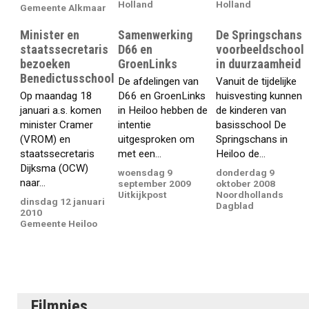
Holland
Holland
Gemeente Alkmaar
Minister en
Samenwerking
De Springschans
staatssecretaris
D66 en
voorbeeldschool
bezoeken
GroenLinks
in duurzaamheid
Benedictusschool
De afdelingen van
Vanuit de tijdelijke
Op maandag 18
D66 en GroenLinks
huisvesting kunnen
januari a.s. komen
in Heiloo hebben de
de kinderen van
minister Cramer
intentie
basisschool De
(VROM) en
uitgesproken om
Springschans in
staatssecretaris
met een...
Heiloo de...
Dijksma (OCW)
woensdag 9
donderdag 9
naar...
september 2009
oktober 2008
Uitkijkpost
Noordhollands
dinsdag 12 januari
Dagblad
2010
Gemeente Heiloo
Filmpjes