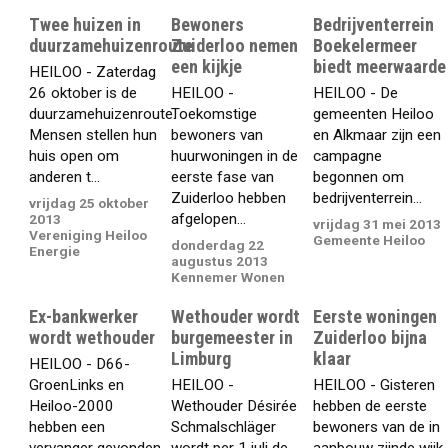
Twee huizen in
Bewoners
Bedrijventerrein
duurzamehuizenroute
Zuiderloo nemen
Boekelermeer
een kijkje
biedt meerwaarde
HEILOO - Zaterdag
26 oktober is de
HEILOO -
HEILOO - De
duurzamehuizenroute.
Toekomstige
gemeenten Heiloo
Mensen stellen hun
bewoners van
en Alkmaar zijn een
huis open om
huurwoningen in de
campagne
anderen t...
eerste fase van
begonnen om
Zuiderloo hebben
bedrijventerrein...
vrijdag 25 oktober
afgelopen...
2013
vrijdag 31 mei 2013
Vereniging Heiloo
Gemeente Heiloo
donderdag 22
Energie
augustus 2013
Kennemer Wonen
Ex-bankwerker
Wethouder wordt
Eerste woningen
wordt wethouder
burgemeester in
Zuiderloo bijna
Limburg
klaar
HEILOO - D66-
GroenLinks en
HEILOO -
HEILOO - Gisteren
Heiloo-2000
Wethouder Désirée
hebben de eerste
hebben een
Schmalschläger
bewoners van de in
vervanger gevonden
wordt per 1 juli de
aanbouw zijnde wijk