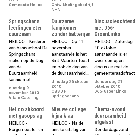
Gemeente Heiloo
Ontwikkelingsbedrijf
NHN
Springschans
Duurzame
Discussieochten
leerlingen eten
lampionnen
met D66-
duurzaam
zonder batterijen
GroenLinks
HEILOO - Kinderen
HEILOO - Op 11
HEILOO - Zaterdag
van basisschool De
november
30 oktober
Springschans
aanstaande is het
aanstaande is er
maken op de Dag
Sint Maarten-feest
weer een open
van de
en ook de dag van
discussie met de
Duurzaamheid
de duurzaamheid....
gemeenteraadsfractie
kennis met...
dinsdag 26 oktober
donderdag 21
2010
oktober 2010
dinsdag 9
OBS De
D66-GroenLinks
november 2010
Springschans
Vitam Catering
Heiloo akkoord
Nieuwe college
Thema-avond
met gasopslag
bijna klaar
duurzaamheid
afgelast
HEILOO -
HEILOO - Na de
Burgemeester en
unieke uitslag van
Donderdagavond