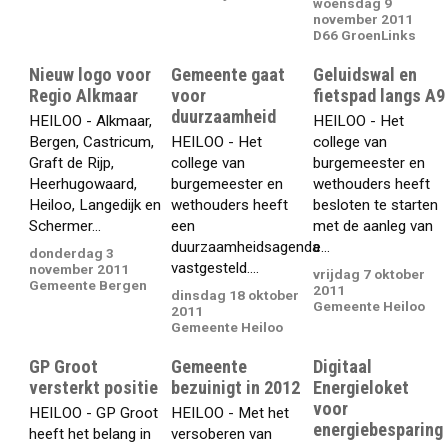
woensdag 9
november 2011
D66 GroenLinks
Nieuw logo voor
Gemeente gaat
Geluidswal en
Regio Alkmaar
voor
fietspad langs A9
duurzaamheid
HEILOO - Alkmaar,
HEILOO - Het
Bergen, Castricum,
HEILOO - Het
college van
Graft de Rijp,
college van
burgemeester en
Heerhugowaard,
burgemeester en
wethouders heeft
Heiloo, Langedijk en
wethouders heeft
besloten te starten
Schermer...
een
met de aanleg van
duurzaamheidsagenda
e...
donderdag 3
vastgesteld....
november 2011
vrijdag 7 oktober
Gemeente Bergen
2011
dinsdag 18 oktober
Gemeente Heiloo
2011
Gemeente Heiloo
GP Groot
Gemeente
Digitaal
versterkt positie
bezuinigt in 2012
Energieloket
voor
HEILOO - GP Groot
HEILOO - Met het
energiebesparing
heeft het belang in
versoberen van