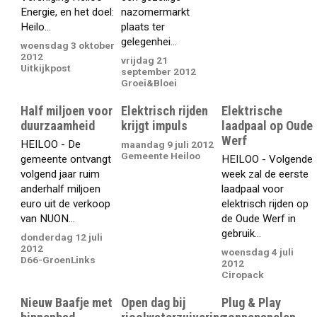
Energie, en het doel:
nazomermarkt
Heilo...
plaats ter
gelegenhei...
woensdag 3 oktober
2012
vrijdag 21
Uitkijkpost
september 2012
Groei&Bloei
Half miljoen voor
Elektrisch rijden
Elektrische
duurzaamheid
krijgt impuls
laadpaal op Oude
Werf
HEILOO - De
maandag 9 juli 2012
Gemeente Heiloo
gemeente ontvangt
HEILOO - Volgende
volgend jaar ruim
week zal de eerste
anderhalf miljoen
laadpaal voor
euro uit de verkoop
elektrisch rijden op
van NUON...
de Oude Werf in
gebruik...
donderdag 12 juli
2012
woensdag 4 juli
D66-GroenLinks
2012
Ciropack
Nieuw Baafje met
Open dag bij
Plug & Play