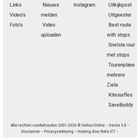
Links
Nieuws
Instagram
Uitkijkpost
Video's
melden
Uitgeester
Foto's
Video
Best route
uploaden
with stops
Snelste route
met stops
Tourenplaner
mehrere
Ziele
Kitesurfles
SaveBuddy
Alle rechten voorbehouden 2001-2026 © Heiloo-Online − Versie 3.8 −
Disclaimer
−
Privacyverklaring
− Hosting door
Refa ICT
−