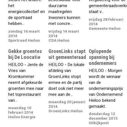
het
duurzame
gemeenteraadsverki
energiecollectief en
maatregelen.
staat v...
de sportraad
Inwoners kunnen
vrijdag 28 februari
hebben...
met concre...
2014
Gemeente Heiloo
zondag 16 maart
vrijdag 14 maart
2014
2014
Sportraad Heiloo
CDA Heiloo
Gekke groentes
GroenLinks stapt
Oplopende
bij De Loocatie
uit gemeenteraad
spanning bij
ondernemers
HEILOO - Jente de
HEILOO - De lokale
Vries van
afdeling van
HEILOO - Morgen
Kromkommer
GroenLinks stopt
wordt de winnaar
neemt afgekeurde
ermee en de partij
van de
groenten mee naar
doet ook niet meer
ondernemingsprijs
het toprestaurant
mee aan de...
van Ondernemend
van...
Heiloo bekend
maandag 20 januari
gemaakt.
2014
maandag 10
GroenLinks Heiloo
februari 2014
donderdag 12
Heiloo Energie
december 2013
Uitkijkpost