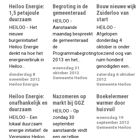
Heiloo Energie:
Begroting in de
Bouw nieuwe wijk
1,5 petajoule
gemeenteraad
Zuiderloo van
duurzaam
start
HEILOO -
HEILOO - Het
Aanstaande
HEILOO -
nieuwe
maandag bespreekt
Afgelopen
burgerinitiatief
de gemeenteraad
donderdag 4
Heiloo Energie
de
oktober is onder
denkt na hoe het
Programmabegroting
toeziend oog van
energieverbruik in
2013 en het...
ruim honderd
Heiloo...
genodigden een...
woensdag 31
oktober 2012
donderdag 8
zaterdag 6 oktober
Gemeente Heiloo
november 2012
2012
Heiloo Energie
Gemeente Heiloo
Heiloo Energie:
Nazomeren op
Boekelermeer
onafhankelijk en
markt bij GGZ
warmer door
duurzaam
huisvuil
HEILOO - Op
HEILOO - Een
zondag 30
woensdag 19
september 2012
lokaal duurzaam
september
Gemeente Heiloo
energie initiatief: de
aanstaande vindt
Vereniging Heiloo
een gezellige