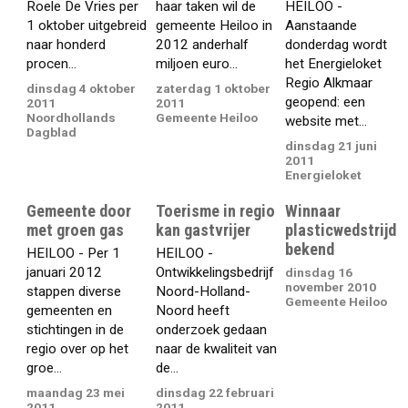
Roele De Vries per
haar taken wil de
HEILOO -
1 oktober uitgebreid
gemeente Heiloo in
Aanstaande
naar honderd
2012 anderhalf
donderdag wordt
procen...
miljoen euro...
het Energieloket
Regio Alkmaar
dinsdag 4 oktober
zaterdag 1 oktober
geopend: een
2011
2011
Noordhollands
Gemeente Heiloo
website met...
Dagblad
dinsdag 21 juni
2011
Energieloket
Gemeente door
Toerisme in regio
Winnaar
met groen gas
kan gastvrijer
plasticwedstrijd
bekend
HEILOO - Per 1
HEILOO -
januari 2012
Ontwikkelingsbedrijf
dinsdag 16
november 2010
stappen diverse
Noord-Holland-
Gemeente Heiloo
gemeenten en
Noord heeft
stichtingen in de
onderzoek gedaan
regio over op het
naar de kwaliteit van
groe...
de...
maandag 23 mei
dinsdag 22 februari
2011
2011