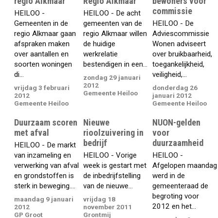
regio Alkmaar
Regio Alkmaar
bewoners voor
commissie
HEILOO -
HEILOO - De acht
Gemeenten in de
gemeenten van de
HEILOO - De
regio Alkmaar gaan
regio Alkmaar willen
Adviescommissie
afspraken maken
de huidige
Wonen adviseert
over aantallen en
werkrelatie
over bruikbaarheid,
soorten woningen
bestendigen in een...
toegankelijkheid,
di...
veiligheid,...
zondag 29 januari
2012
vrijdag 3 februari
donderdag 26
Gemeente Heiloo
2012
januari 2012
Gemeente Heiloo
Gemeente Heiloo
Duurzaam scoren
Nieuwe
NUON-gelden
met afval
rioolzuivering in
voor
bedrijf
duurzaamheid
HEILOO - De markt
van inzameling en
HEILOO - Vorige
HEILOO -
verwerking van afval
week is gestart met
Afgelopen maandag
en grondstoffen is
de inbedrijfstelling
werd in de
sterk in beweging....
van de nieuwe...
gemeenteraad de
begroting voor
maandag 9 januari
vrijdag 18
2012 en het...
2012
november 2011
GP Groot
Grontmij