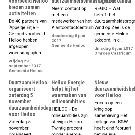
voorbeeld Heiloo’
duurzaamheidsmaatregelen
Noordzeekanaal
kiezen samen
Neem contact op
REGIO – Wat
activiteiten
met een
betreft het
De 40 partners van
medewerker van het
duurzaamheidspro
‘Appeltje Eitje –
Klantcontactcentrum.
Wind op Zee is de
Gezond voorbeeld
gemeente Heiloo
donderdag 8 juni
Heiloo hebben
akkoord. In di...
2017
Gemeente Heiloo
afgelopen
dinsdag 6 juni 2017
woensdag tijden...
Omroep Castricum
vrijdag 29
september 2017
Gemeente Heiloo
Duurzaam Heiloo
Heiloo Energie
Nieuw
organiseert
helpt bij het
duurzaamheidsbel
zaterdag 5
waarmaken van
voor Heiloo
november
milieuambities
Focus op een
duurzaamheidsdag
HEILOO - De
kringloop
voor Heiloo
milieuambities zijn
samenleving Het
Zaterdag 5
stevig in Heiloo.
college van B&W
november
Twintig procent
heeft eind februari
organiseert
minder energie
het nieuwe...