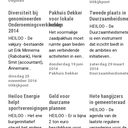
Dagblad
Uitkijkpost
Diversiteit bij
Pakhuis Dekker
Tweede plaats in
genomineerden
voor lokale
Duurzaamheidsme
Ondernemingsverkiezing
helden
HEILOO - De
2014
Het voormalige
Duurzaamheidsmete
HEILOO - De
zaadpakhuis moet
is een instrument
vakjury -bestaande
ruimte gaan bieden
dat inzicht biedt in
uit Erik Minnema
aan verbindende
de ambities en
(Rabobank), Henk
activiteiten in een...
initiatieven...
Smit (accountant),
donderdag 19 juni
zaterdag 29 maart
Annemarie...
2014
2014
Pakhuis Dekker
Duurzaamheidsmet
dinsdag 25
november 2014
Uitkijkpost
Heiloo Energie
Geld voor
Hete hangijzers
helpt
duurzame
in gemeenteraad
sportverenigingen
plannen
HEILOO - De
HEILOO - Het ene
HEILOO - Er is bijna
agenda van de
burgerinitiatief
2 ton euro
laatste reguliere
steunt het andere:
beschikbaar voor
vergadering voor de