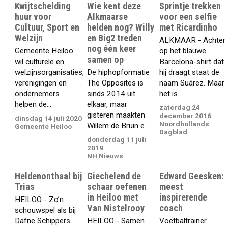
Kwijtschelding
Wie kent deze
Sprintje trekken
huur voor
Alkmaarse
voor een selfie
Cultuur, Sport en
helden nog? Willy
met Ricardinho
Welzijn
en Big2 treden
ALKMAAR - Achter
nog één keer
Gemeente Heiloo
op het blauwe
samen op
wil culturele en
Barcelona-shirt dat
welzijnsorganisaties,
De hiphopformatie
hij draagt staat de
verenigingen en
The Opposites is
naam Suárez. Maar
ondernemers
sinds 2014 uit
het is...
helpen de...
elkaar, maar
zaterdag 24
gisteren maakten
december 2016
dinsdag 14 juli 2020
Noordhollands
Willem de Bruin e...
Gemeente Heiloo
Dagblad
donderdag 11 juli
2019
NH Nieuws
Heldenonthaal bij
Giechelend de
Edward Geesken:
Trias
schaar oefenen
meest
in Heiloo met
inspirerende
HEILOO - Zo’n
Van Nistelrooy
coach
schouwspel als bij
Dafne Schippers
HEILOO - Samen
Voetbaltrainer