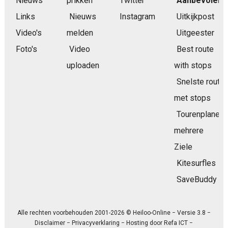
Nieuws
prikken
Twitter
Aanbevolen
Links
Nieuws
Instagram
Uitkijkpost
Video's
melden
Uitgeester
Foto's
Video
Best route
uploaden
with stops
Snelste route
met stops
Tourenplaner
mehrere
Ziele
Kitesurfles
SaveBuddy
Alle rechten voorbehouden 2001-2026 © Heiloo-Online − Versie 3.8 −
Disclaimer
−
Privacyverklaring
− Hosting door
Refa ICT
−