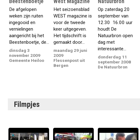
Beestenboetje
West Magazine
Natuurbron
De afgelopen
Het seizoensblad
Op zaterdag 20
weken zijn ruiten
WEST magazine is
september van
ingegooid en
voor de tweede
12.30  16.00 uur
vernielingen
keer uitgegeven.
houdt De
aangericht bij het
Het tijdschrift is
Natuurbron open
Beestenboetje, de...
gemaakt door...
dag met
interessante...
dinsdag 3
maandag 29 juni
november 2009
2009
donderdag 11
Gemeente Heiloo
Flessenpost uit
september 2008
Bergen
De Natuurbron
Filmpjes