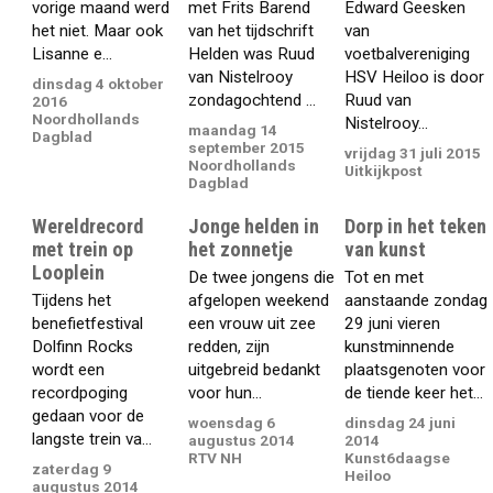
vorige maand werd
met Frits Barend
Edward Geesken
het niet. Maar ook
van het tijdschrift
van
Lisanne e...
Helden was Ruud
voetbalvereniging
van Nistelrooy
HSV Heiloo is door
dinsdag 4 oktober
zondagochtend ...
Ruud van
2016
Noordhollands
Nistelrooy...
maandag 14
Dagblad
september 2015
vrijdag 31 juli 2015
Noordhollands
Uitkijkpost
Dagblad
Wereldrecord
Jonge helden in
Dorp in het teken
met trein op
het zonnetje
van kunst
Looplein
De twee jongens die
Tot en met
Tijdens het
afgelopen weekend
aanstaande zondag
benefietfestival
een vrouw uit zee
29 juni vieren
Dolfinn Rocks
redden, zijn
kunstminnende
wordt een
uitgebreid bedankt
plaatsgenoten voor
recordpoging
voor hun...
de tiende keer het...
gedaan voor de
woensdag 6
dinsdag 24 juni
langste trein va...
augustus 2014
2014
RTV NH
Kunst6daagse
zaterdag 9
Heiloo
augustus 2014