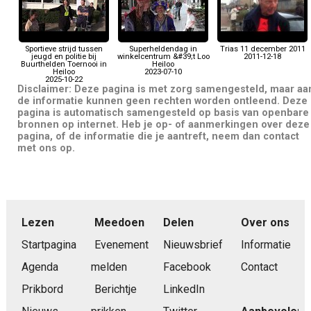
Sportieve strijd tussen
Superheldendag in
Trias 11 december 2011
jeugd en politie bij
winkelcentrum &#39;t Loo
2011-12-18
Buurthelden Toernooi in
Heiloo
Heiloo
2023-07-10
2025-10-22
Disclaimer: Deze pagina is met zorg samengesteld, maar aa
de informatie kunnen geen rechten worden ontleend. Deze
pagina is automatisch samengesteld op basis van openbare
bronnen op internet. Heb je op- of aanmerkingen over deze
pagina, of de informatie die je aantreft, neem dan contact
met ons op.
Lezen
Meedoen
Delen
Over ons
Startpagina
Evenement
Nieuwsbrief
Informatie
Agenda
melden
Facebook
Contact
Prikbord
Berichtje
LinkedIn