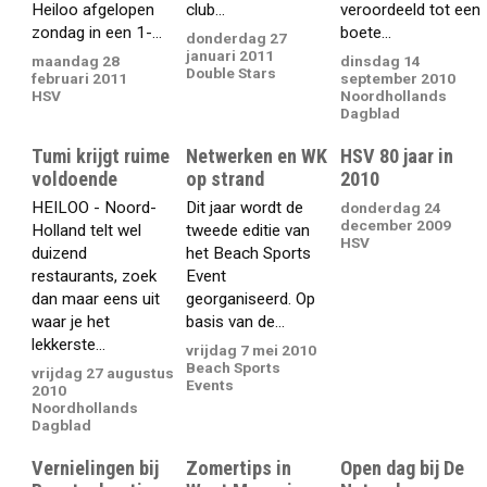
Heiloo afgelopen
club...
veroordeeld tot een
zondag in een 1-...
boete...
donderdag 27
januari 2011
maandag 28
dinsdag 14
Double Stars
februari 2011
september 2010
HSV
Noordhollands
Dagblad
Tumi krijgt ruime
Netwerken en WK
HSV 80 jaar in
voldoende
op strand
2010
HEILOO - Noord-
Dit jaar wordt de
donderdag 24
december 2009
Holland telt wel
tweede editie van
HSV
duizend
het Beach Sports
restaurants, zoek
Event
dan maar eens uit
georganiseerd. Op
waar je het
basis van de...
lekkerste...
vrijdag 7 mei 2010
Beach Sports
vrijdag 27 augustus
Events
2010
Noordhollands
Dagblad
Vernielingen bij
Zomertips in
Open dag bij De