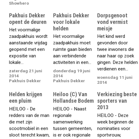
Showhero
Pakhuis Dekker
Pakhuis Dekker
Dorpsgenoot
opent de deuren
voor lokale
vond vermist
helden
meisje
Het voormalige
zaadpakhuis wordt
Het voormalige
Het kind werd
aanstaande vrijdag
zaadpakhuis moet
gevonden door
geopend met een
ruimte gaan bieden
twee inwoners die
expositie van
aan verbindende
naar haar op zoek
lokale...
activiteiten in een...
gingen. Deze helden
verdienen een...
zaterdag 21 juni
donderdag 19 juni
2014
2014
woensdag 11 juni
Pakhuis Dekker
Pakhuis Dekker
2014
Helden krijgen
Heiloo (C) Van
Verkiezing beste
een pluim
Hollandse Bodem
sporters van
2013
HEILOO - De
HEILOO - Naast
redders van de man
regionale
HEILOO - Deze
die met zijn
samenwerking
week beginnen de
scootmobiel in een
tussen gemeenten,
nominaties voor
sloot terecht kwam,
is er ook regionale
sportvrouw,