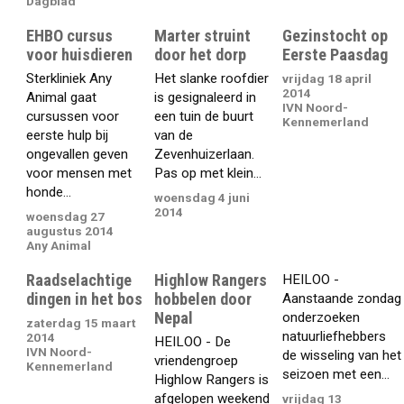
Dagblad
EHBO cursus
Marter struint
Gezinstocht op
voor huisdieren
door het dorp
Eerste Paasdag
Sterkliniek Any
Het slanke roofdier
vrijdag 18 april
2014
Animal gaat
is gesignaleerd in
IVN Noord-
cursussen voor
een tuin de buurt
Kennemerland
eerste hulp bij
van de
ongevallen geven
Zevenhuizerlaan.
voor mensen met
Pas op met klein...
honde...
woensdag 4 juni
2014
woensdag 27
augustus 2014
Any Animal
Raadselachtige
Highlow Rangers
HEILOO -
dingen in het bos
hobbelen door
Aanstaande zondag
Nepal
onderzoeken
zaterdag 15 maart
natuurliefhebbers
2014
HEILOO - De
IVN Noord-
de wisseling van het
vriendengroep
Kennemerland
seizoen met een...
Highlow Rangers is
afgelopen weekend
vrijdag 13