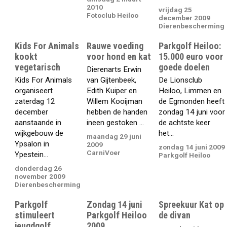
2010
vrijdag 25
Fotoclub Heiloo
december 2009
Dierenbescherming
Kids For Animals
Rauwe voeding
Parkgolf Heiloo:
kookt
voor hond en kat
15.000 euro voor
vegetarisch
goede doelen
Dierenarts Erwin
Kids For Animals
van Gijtenbeek,
De Lionsclub
organiseert
Edith Kuiper en
Heiloo, Limmen en
zaterdag 12
Willem Kooijman
de Egmonden heeft
december
hebben de handen
zondag 14 juni voor
aanstaande in
ineen gestoken ...
de achtste keer
wijkgebouw de
het...
maandag 29 juni
Ypsalon in
2009
zondag 14 juni 2009
CarniVoer
Ypestein...
Parkgolf Heiloo
donderdag 26
november 2009
Dierenbescherming
Parkgolf
Zondag 14 juni
Spreekuur Kat op
stimuleert
Parkgolf Heiloo
de divan
jeugdgolf
2009