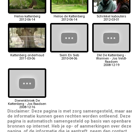
Heiloo kattenberg
Heiloo de Kattenberg
Schrikkel kabouters
2012-06-14
2012-06-14
2012-03-01
Kattenberg onderhoud
Siem En Sieb
Dkl De Kattenberg -
2011-03-06
2010-04-06
Wormen - Jos Veldt-
Raadsen
2008-12-19
Dierenkliniek De
Kattenberg - Jos Raadsen
2008-12-16
Disclaimer: Deze pagina is met zorg samengesteld, maar aa
de informatie kunnen geen rechten worden ontleend. Deze
pagina is automatisch samengesteld op basis van openbare
bronnen op internet. Heb je op- of aanmerkingen over deze
pagina, of de informatie die je aantreft, neem dan contact