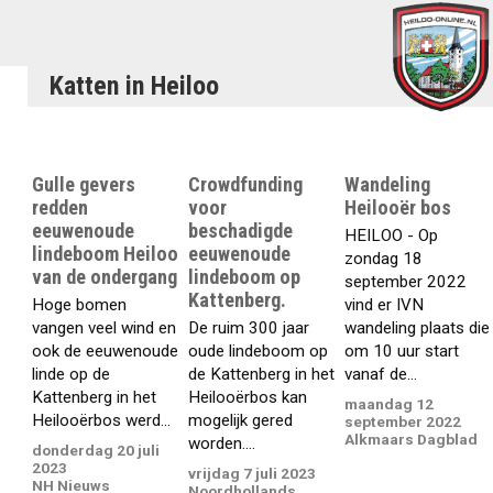
Katten in Heiloo
Gulle gevers
Crowdfunding
Wandeling
redden
voor
Heilooër bos
eeuwenoude
beschadigde
HEILOO - Op
lindeboom Heiloo
eeuwenoude
zondag 18
van de ondergang
lindeboom op
september 2022
Kattenberg.
Hoge bomen
vind er IVN
vangen veel wind en
De ruim 300 jaar
wandeling plaats die
ook de eeuwenoude
oude lindeboom op
om 10 uur start
linde op de
de Kattenberg in het
vanaf de...
Kattenberg in het
Heilooërbos kan
maandag 12
Heilooërbos werd...
mogelijk gered
september 2022
Alkmaars Dagblad
worden....
donderdag 20 juli
2023
vrijdag 7 juli 2023
NH Nieuws
Noordhollands