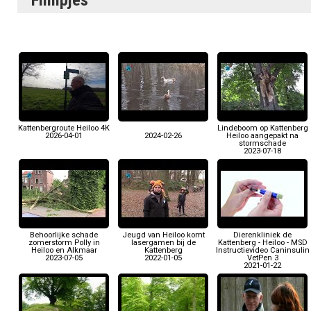
Filmpjes
Kattenbergroute Heiloo 4K
Lindeboom op Kattenberg
2026-04-01
2024-02-26
Heiloo aangepakt na
stormschade
2023-07-18
Behoorlijke schade
Jeugd van Heiloo komt
Dierenkliniek de
zomerstorm Polly in
lasergamen bij de
Kattenberg - Heiloo - MSD
Heiloo en Alkmaar
Kattenberg
Instructievideo Caninsulin
2023-07-05
2022-01-05
VetPen 3
2021-01-22