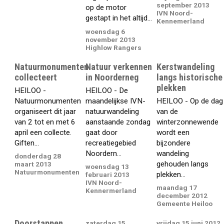
september 2013
op de motor
IVN Noord-
gestapt in het altijd...
Kennemerland
woensdag 6
november 2013
Highlow Rangers
Natuurmonumenten
Natuur verkennen
Kerstwandeling
collecteert
in Noorderneg
langs historische
plekken
HEILOO -
HEILOO - De
Natuurmonumenten
maandelijkse IVN-
HEILOO - Op de dag
organiseert dit jaar
natuurwandeling
van de
van 2 tot en met 6
aanstaande zondag
winterzonnewende
april een collecte.
gaat door
wordt een
Giften...
recreatiegebied
bijzondere
Noordern...
wandeling
donderdag 28
gehouden langs
maart 2013
woensdag 13
Natuurmonumenten
plekken...
februari 2013
IVN Noord-
maandag 17
Kennermerland
december 2012
Gemeente Heiloo
Doorstappen
zaterdag 15
vrijdag 15 juni 2012