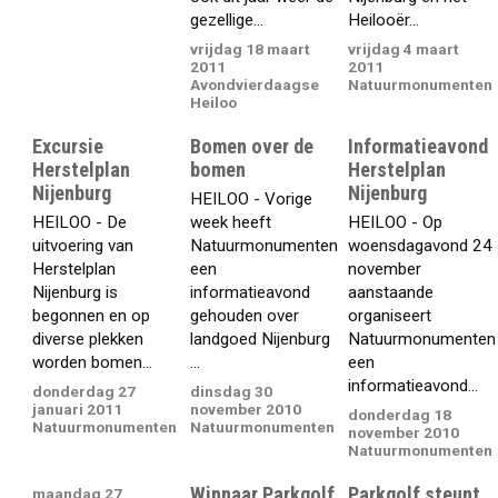
gezellige...
Heilooër...
vrijdag 18 maart
vrijdag 4 maart
2011
2011
Avondvierdaagse
Natuurmonumenten
Heiloo
Excursie
Bomen over de
Informatieavond
Herstelplan
bomen
Herstelplan
Nijenburg
Nijenburg
HEILOO - Vorige
HEILOO - De
week heeft
HEILOO - Op
uitvoering van
Natuurmonumenten
woensdagavond 24
Herstelplan
een
november
Nijenburg is
informatieavond
aanstaande
begonnen en op
gehouden over
organiseert
diverse plekken
landgoed Nijenburg
Natuurmonumenten
worden bomen...
...
een
informatieavond...
donderdag 27
dinsdag 30
januari 2011
november 2010
donderdag 18
Natuurmonumenten
Natuurmonumenten
november 2010
Natuurmonumenten
Winnaar Parkgolf
Parkgolf steunt
maandag 27