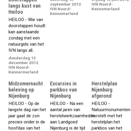
september 2012
IVN Noord-
langs kust van
IVN Noord-
Kennemerland
Heiloo
Kennemerland
HEILOO - Wie van
doorstappen houdt
kan aanstaande
zondag met een
natuurgids van het
IVN langs all...
donderdag 13
december 2012
IVN Noord-
Kennermerland
Midzomernacht
Excursies in
Herstelplan
beleving op
parkbos van
Nijenburg
Nijenburg
Nijenburg
afgerond
HEILOO - Op de
HEILOO - Na een
HEILOO -
langste dag van het
aantal jaren van
Natuurmonumenten
jaar gaat de zon
herstelwerkzaamheden
herstelt met het
precies onder in de
aan Landgoed
herstelplan het
hoofdas van het
Nijenburg is de tijd
parkbos van het