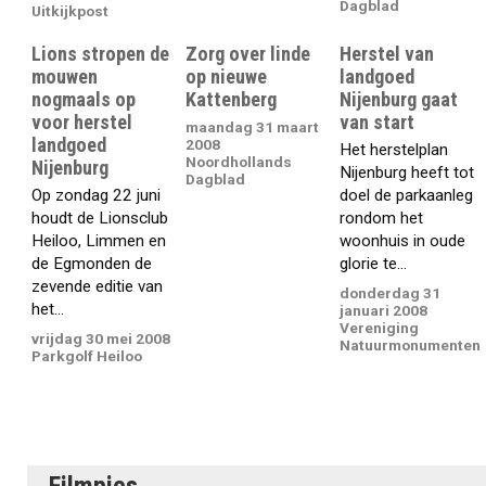
Dagblad
Uitkijkpost
Lions stropen de
Zorg over linde
Herstel van
mouwen
op nieuwe
landgoed
nogmaals op
Kattenberg
Nijenburg gaat
voor herstel
van start
maandag 31 maart
landgoed
2008
Het herstelplan
Noordhollands
Nijenburg
Nijenburg heeft tot
Dagblad
Op zondag 22 juni
doel de parkaanleg
houdt de Lionsclub
rondom het
Heiloo, Limmen en
woonhuis in oude
de Egmonden de
glorie te...
zevende editie van
donderdag 31
het...
januari 2008
Vereniging
vrijdag 30 mei 2008
Natuurmonumenten
Parkgolf Heiloo