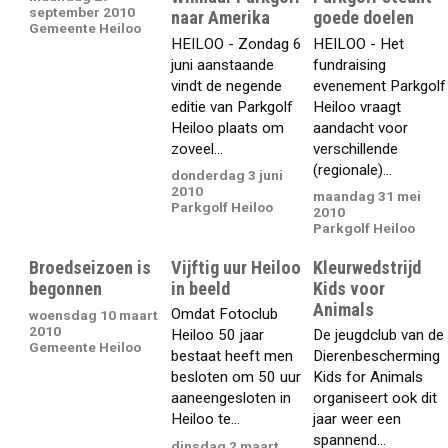
september 2010
naar Amerika
goede doelen
Gemeente Heiloo
HEILOO - Zondag 6
HEILOO - Het
juni aanstaande
fundraising
vindt de negende
evenement Parkgolf
editie van Parkgolf
Heiloo vraagt
Heiloo plaats om
aandacht voor
zoveel...
verschillende
(regionale)...
donderdag 3 juni
2010
maandag 31 mei
Parkgolf Heiloo
2010
Parkgolf Heiloo
Broedseizoen is
Vijftig uur Heiloo
Kleurwedstrijd
begonnen
in beeld
Kids voor
Animals
Omdat Fotoclub
woensdag 10 maart
2010
Heiloo 50 jaar
De jeugdclub van de
Gemeente Heiloo
bestaat heeft men
Dierenbescherming
besloten om 50 uur
Kids for Animals
aaneengesloten in
organiseert ook dit
Heiloo te...
jaar weer een
spannend...
dinsdag 2 maart