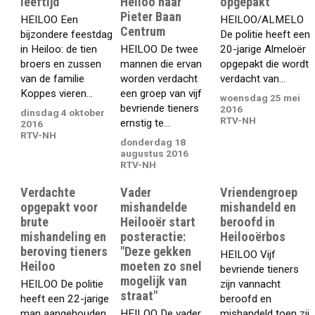
leeftijd
Heiloo naar
opgepakt
Pieter Baan
HEILOO Een
HEILOO/ALMELO
Centrum
bijzondere feestdag
De politie heeft een
in Heiloo: de tien
HEILOO De twee
20-jarige Almeloër
broers en zussen
mannen die ervan
opgepakt die wordt
van de familie
worden verdacht
verdacht van...
Koppes vieren...
een groep van vijf
woensdag 25 mei
bevriende tieners
2016
dinsdag 4 oktober
RTV-NH
ernstig te...
2016
RTV-NH
donderdag 18
augustus 2016
RTV-NH
Verdachte
Vader
Vriendengroep
opgepakt voor
mishandelde
mishandeld en
brute
Heilooër start
beroofd in
mishandeling en
posteractie:
Heilooërbos
beroving tieners
"Deze gekken
HEILOO Vijf
Heiloo
moeten zo snel
bevriende tieners
mogelijk van
HEILOO De politie
zijn vannacht
straat"
heeft een 22-jarige
beroofd en
man aangehouden
HEILOO De vader
mishandeld toen zij