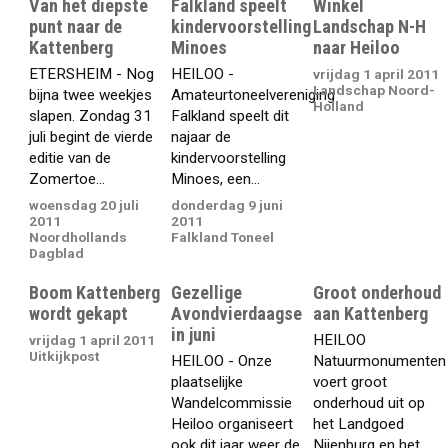
Van het diepste
Falkland speelt
Winkel
punt naar de
kindervoorstelling
Landschap N-H
Kattenberg
Minoes
naar Heiloo
ETERSHEIM - Nog
HEILOO -
vrijdag 1 april 2011
Landschap Noord-
bijna twee weekjes
Amateurtoneelvereniging
Holland
slapen. Zondag 31
Falkland speelt dit
juli begint de vierde
najaar de
editie van de
kindervoorstelling
Zomertoe...
Minoes, een...
woensdag 20 juli
donderdag 9 juni
2011
2011
Noordhollands
Falkland Toneel
Dagblad
Boom Kattenberg
Gezellige
Groot onderhoud
wordt gekapt
Avondvierdaagse
aan Kattenberg
in juni
HEILOO 
vrijdag 1 april 2011
Uitkijkpost
HEILOO - Onze
Natuurmonumenten
plaatselijke
voert groot
Wandelcommissie
onderhoud uit op
Heiloo organiseert
het Landgoed
ook dit jaar weer de
Nijenburg en het