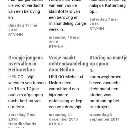
die wordt verdacht
van één van de
nabij de Kattenberg
van een beroving
slachtoffers van
op...
en...
een beroving en
zaterdag 7 mei
mishandeling vorige
2016
dinsdag 17 mei
RTV-NH
week in...
2016
RTV-NH
maandag 16 mei
2016
RTV-NH
Groepje jongens
Vosje maakt
Storing na muntje
overvallen in
ochtendwandeling
op spoor
Heilooërbos
door Heiloo
De
HEILOO - Vijf
HEILOO Michel uit
spoorwegbomen
vrienden van tussen
Heiloo deed
bleven vannacht
de 15 en 17 jaar
vanochtend een
dicht nadat een
oud zijn afgelopen
bijzondere
storing was
nacht kort na vier
ontdekking: er liep
ontstaan op het
uur door...
een vos door zijn...
treintraject.
zaterdag 7 mei
maandag 21
woensdag 3
2016
december 2015
september 2014
Noordhollands
RTV-NH