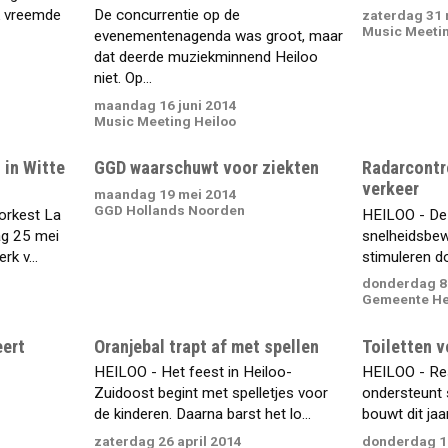
k vreemde
De concurrentie op de
zaterdag 31 
Music Meetin
evenementenagenda was groot, maar
dat deerde muziekminnend Heiloo
niet. Op...
maandag 16 juni 2014
Music Meeting Heiloo
 in Witte
GGD waarschuwt voor ziekten
Radarcontro
verkeer
maandag 19 mei 2014
GGD Hollands Noorden
orkest La
HEILOO - De n
ag 25 mei
snelheidsbew
rk v...
stimuleren do
donderdag 8
Gemeente He
eert
Oranjebal trapt af met spellen
Toiletten v
HEILOO - Het feest in Heiloo-
HEILOO - Re
Zuidoost begint met spelletjes voor
ondersteunt 
de kinderen. Daarna barst het lo...
bouwt dit jaa
zaterdag 26 april 2014
donderdag 17