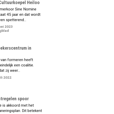
Cultuurkoepel Heiloo
merkoor Sine Nomine
aat 45 jaar en dat wordt
en spetterend...
ei 2023
gblad
oekerscentrum in
van formeren heeft
indelijk een coalitie.
at zij weer...
li 2022
tregelen spoor
e is akkoord met het
neringsplan. Dit betekent