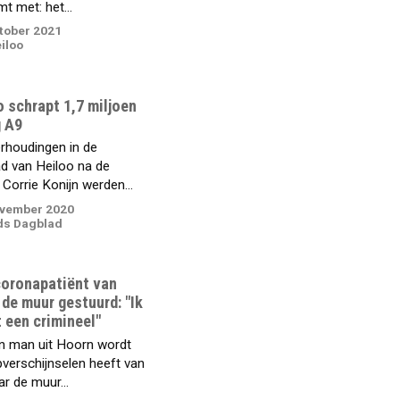
mt met: het...
ktober 2021
iloo
 schrapt 1,7 miljoen
g A9
rhoudingen in de
d van Heiloo na de
Corrie Konijn werden...
ovember 2020
ds Dagblad
coronapatiënt van
 de muur gestuurd: "Ik
 een crimineel"
n man uit Hoorn wordt
epverschijnselen heeft van
ar de muur...