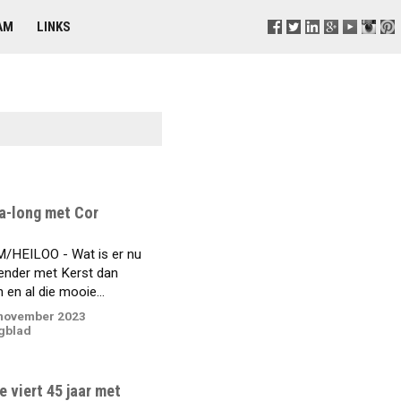
AM
LINKS
a-long met Cor
HEILOO - Wat is er nu
ender met Kerst dan
n al die mooie...
november 2023
gblad
 viert 45 jaar met