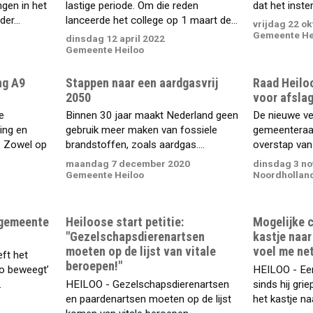
gen in het
lastige periode. Om die reden
dat het inste
er...
lanceerde het college op 1 maart de...
vrijdag 22 o
Gemeente He
dinsdag 12 april 2022
Gemeente Heiloo
ng A9
Stappen naar een aardgasvrij
Raad Heiloo
2050
voor afsla
e
Binnen 30 jaar maakt Nederland geen
De nieuwe ve
ing en
gebruik meer maken van fossiele
gemeenteraa
. Zowel op
brandstoffen, zoals aardgas....
overstap van 
maandag 7 december 2020
dinsdag 3 n
Gemeente Heiloo
Noordhollan
 gemeente
Heiloose start petitie:
Mogelijke 
"Gezelschapsdierenartsen
kastje naar
moeten op de lijst van vitale
voel me net
eft het
beroepen!"
oo beweegt’
HEILOO - Ee
.
HEILOO - Gezelschapsdierenartsen
sinds hij gri
en paardenartsen moeten op de lijst
het kastje na