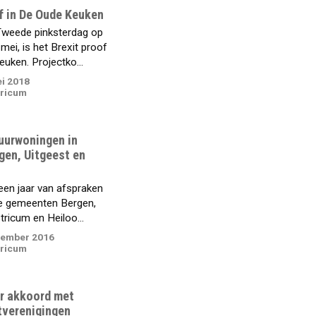
f in De Oude Keuken
eede pinksterdag op
ei, is het Brexit proof
uken. Projectko...
ei 2018
ricum
uurwoningen in
gen, Uitgeest en
en jaar van afspraken
e gemeenten Bergen,
tricum en Heiloo...
cember 2016
ricum
r akkoord met
tverenigingen