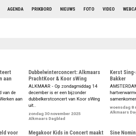
AGENDA
PRIKBORD
NIEUWS
FOTO
VIDEO
WEBC
teert
Dubbelwinterconcert: Alkmaars
Kerst Sing-
n aan
PrachtKoor & Koor sWing
Bakker
ALKMAAR - Op zondagmiddag 14
AMSTERDAM/
d van de
december is er een bijzonder
hartverwarm
Werken aan
dubbelkerstconcert van Koor sWing
samenkomen e
.
uit...
woensdag 8 
Alkmaars Da
zondag 30 november 2025
Alkmaars Dagblad
eld voor
Megakoor Kids in Concert maakt
Sine Nomine