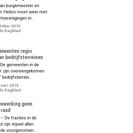
van burgemeester en
in Heiloo moet weer met
tverenigingen in...
tober 2015
ds Dagblad
meenten regio
r bedrijfsterreinen
e gemeenten in de
r zijn overeengekomen
 bedrijfsterrein...
ruari 2015
ds Dagblad
nwerking geen
 raad
 De fracties in de
zijn vrijwel allen
de voorgenomen...