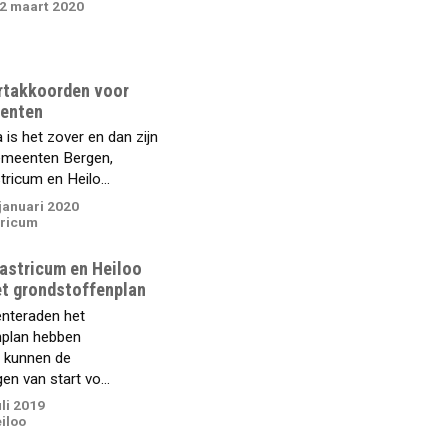
2 maart 2020
rtakkoorden voor
enten
is het zover en dan zijn
emeenten Bergen,
tricum en Heilo...
anuari 2020
ricum
Castricum en Heiloo
t grondstoffenplan
nteraden het
nplan hebben
 kunnen de
en van start vo...
li 2019
iloo