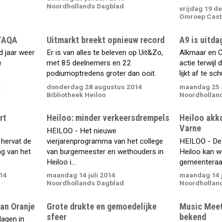
Noordhollands Dagblad
vrijdag 19 d
Omroep Cast
 TAQA
Uitmarkt breekt opnieuw record
A9 is uitda
d jaar weer
Er is van alles te beleven op Uit&Zo,
Alkmaar en 
e
met 85 deelnemers en 22
actie terwijl
podiumoptredens groter dan ooit.
lijkt af te sch
4
donderdag 28 augustus 2014
maandag 25 
Bibliotheek Heiloo
Noordhollan
rt
Heiloo: minder verkeersdrempels
Heiloo akk
Varne
HEILOO - Het nieuwe
 hervat de
vierjarenprogramma van het college
HEILOO - De 
ng van het
van burgemeester en wethouders in
Heiloo kan w
Heiloo i...
gemeenteraad
14
maandag 14 juli 2014
maandag 14 j
Noordhollands Dagblad
Noordhollan
an Oranje
Grote drukte en gemoedelijke
Music Mee
sfeer
bekend
lagen in