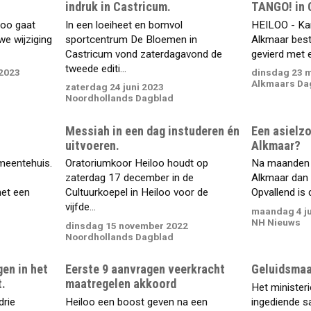
indruk in Castricum.
TANGO! in 
loo gaat
In een loeiheet en bomvol
HEILOO - Ka
we wijziging
sportcentrum De Bloemen in
Alkmaar best
Castricum vond zaterdagavond de
gevierd met e
tweede editi...
2023
dinsdag 23 m
Alkmaars Da
zaterdag 24 juni 2023
Noordhollands Dagblad
Messiah in een dag instuderen én
Een asielz
uitvoeren.
Alkmaar?
emeentehuis.
Oratoriumkoor Heiloo houdt op
Na maanden 
zaterdag 17 december in de
Alkmaar dan e
et een
Cultuurkoepel in Heiloo voor de
Opvallend is d
vijfde...
maandag 4 ju
NH Nieuws
dinsdag 15 november 2022
Noordhollands Dagblad
en in het
Eerste 9 aanvragen veerkracht
Geluidsmaa
t.
maatregelen akkoord
Het ministeri
drie
Heiloo een boost geven na een
ingediende sa