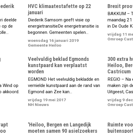
iederik
HVC klimaatestafette op 22
Brexit proo
januari
BAKKUM – Tw
ri deelde
Diederik Samsom geeft visie op
maandag 21 m
e op de
energietransitieDe energietransitie is
in De Oude Ke
le...
begonnen. Gemeenten spelen...
vrijdag 11 m
Omroep Cast
woensdag 16 januari 2019
Gemeente Heiloo
g
Veelvuldig beklad Egmonds
300 extra h
kunstpaard kan verplaatst
Heiloo, Ber
worden
Castricum
EGMOND Het veelvuldig bekladde en
REGIO – Na e
 Wind op
vernielde kunstpaard aan de rand van
maken zijn d
o akkoord.
Egmond aan Zee kan...
Uitgeest, Cas
vrijdag 19 mei 2017
vrijdag 9 de
NH Nieuws
Omroep Cast
rapt
'Heiloo, Bergen en Langedijk
Ruimte voo
loo
moeten samen 90 asielzoekers
buitenspor