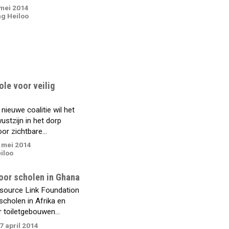
mei 2014
g Heiloo
le voor veilig
ieuwe coalitie wil het
ustzijn in het dorp
or zichtbare...
 mei 2014
iloo
oor scholen in Ghana
source Link Foundation
scholen in Afrika en
r toiletgebouwen...
 april 2014