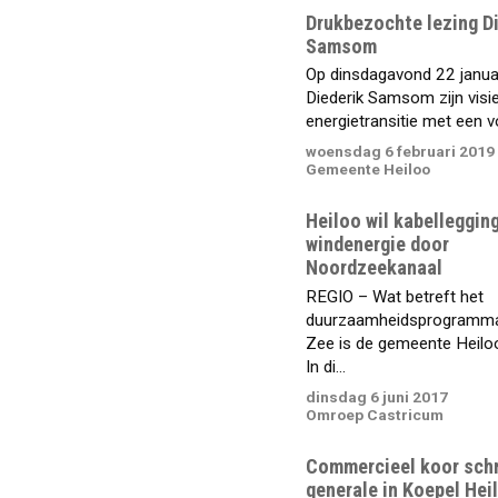
Drukbezochte lezing D
Samsom
Op dinsdagavond 22 janua
Diederik Samsom zijn visi
energietransitie met een vol
woensdag 6 februari 2019
Gemeente Heiloo
Heiloo wil kabelleggin
windenergie door
Noordzeekanaal
REGIO – Wat betreft het
duurzaamheidsprogramma
Zee is de gemeente Heilo
In di...
dinsdag 6 juni 2017
Omroep Castricum
Commercieel koor sch
generale in Koepel Hei