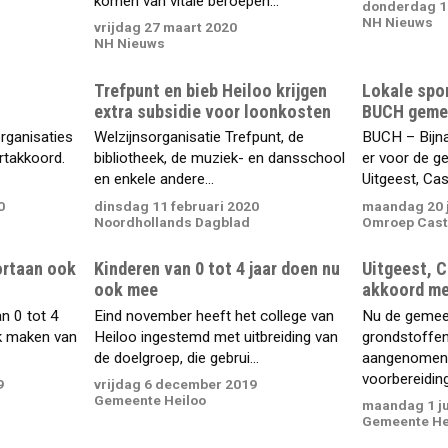
komen van vitale beroepen...
donderdag 1
NH Nieuws
vrijdag 27 maart 2020
NH Nieuws
Trefpunt en bieb Heiloo krijgen
Lokale spo
extra subsidie voor loonkosten
BUCH geme
rganisaties
Welzijnsorganisatie Trefpunt, de
BUCH – Bijna 
rtakkoord.
bibliotheek, de muziek- en dansschool
er voor de g
en enkele andere...
Uitgeest, Cas
0
dinsdag 11 februari 2020
maandag 20 j
Noordhollands Dagblad
Omroep Cast
ortaan ook
Kinderen van 0 tot 4 jaar doen nu
Uitgeest, 
ook mee
akkoord me
n 0 tot 4
Eind november heeft het college van
Nu de gemee
ik maken van
Heiloo ingestemd met uitbreiding van
grondstoffe
de doelgroep, die gebrui...
aangenomen
voorbereiding
9
vrijdag 6 december 2019
Gemeente Heiloo
maandag 1 ju
Gemeente He