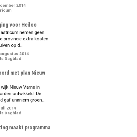
ecember 2014
ricum
ging voor Heiloo
Castricum nemen geen
 de provincie extra kosten
uiven op d...
augustus 2014
ds Dagblad
oord met plan Nieuw
wijk Nieuw Varne in
orden ontwikkeld. De
 gaf unaniem groen...
uli 2014
ds Dagblad
ting maakt programma