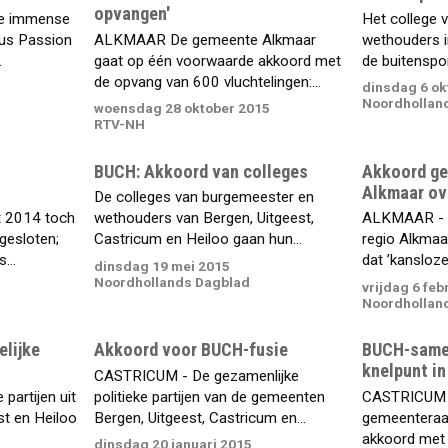
opvangen'
de immense
Het college 
äus Passion
ALKMAAR De gemeente Alkmaar
wethouders 
.
gaat op één voorwaarde akkoord met
de buitenspor
de opvang van 600 vluchtelingen:...
dinsdag 6 ok
Noordhollan
woensdag 28 oktober 2015
RTV-NH
BUCH: Akkoord van colleges
Akkoord ge
Alkmaar ove
De colleges van burgemeester en
t 2014 toch
wethouders van Bergen, Uitgeest,
ALKMAAR - D
gesloten;
Castricum en Heiloo gaan hun...
regio Alkmaa
...
dat ’kansloze’
dinsdag 19 mei 2015
Noordhollands Dagblad
vrijdag 6 feb
Noordhollan
elijke
Akkoord voor BUCH-fusie
BUCH-same
knelpunt in
CASTRICUM - De gezamenlijke
partijen uit
politieke partijen van de gemeenten
CASTRICUM –
st en Heiloo
Bergen, Uitgeest, Castricum en...
gemeenteraad 
akkoord met 
dinsdag 20 januari 2015