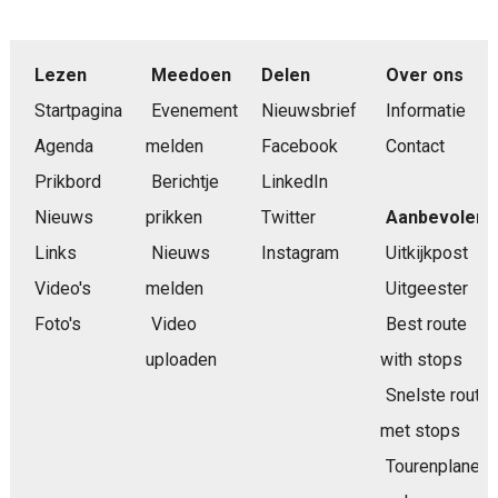
Lezen
Meedoen
Delen
Over ons
Startpagina
Evenement
Nieuwsbrief
Informatie
Agenda
melden
Facebook
Contact
Prikbord
Berichtje
LinkedIn
Nieuws
prikken
Twitter
Aanbevolen
Links
Nieuws
Instagram
Uitkijkpost
Video's
melden
Uitgeester
Foto's
Video
Best route
uploaden
with stops
Snelste route
met stops
Tourenplaner