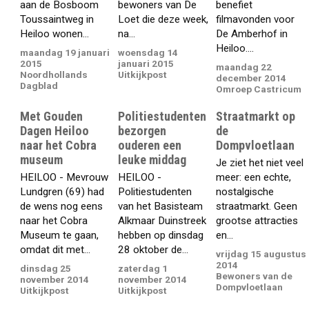
aan de Bosboom
bewoners van De
benefiet
Toussaintweg in
Loet die deze week,
filmavonden voor
Heiloo wonen...
na...
De Amberhof in
Heiloo....
maandag 19 januari
woensdag 14
2015
januari 2015
maandag 22
Noordhollands
Uitkijkpost
december 2014
Dagblad
Omroep Castricum
Met Gouden
Politiestudenten
Straatmarkt op
Dagen Heiloo
bezorgen
de
naar het Cobra
ouderen een
Dompvloetlaan
museum
leuke middag
Je ziet het niet veel
HEILOO - Mevrouw
HEILOO -
meer: een echte,
Lundgren (69) had
Politiestudenten
nostalgische
de wens nog eens
van het Basisteam
straatmarkt. Geen
naar het Cobra
Alkmaar Duinstreek
grootse attracties
Museum te gaan,
hebben op dinsdag
en...
omdat dit met...
28 oktober de...
vrijdag 15 augustus
2014
dinsdag 25
zaterdag 1
Bewoners van de
november 2014
november 2014
Dompvloetlaan
Uitkijkpost
Uitkijkpost