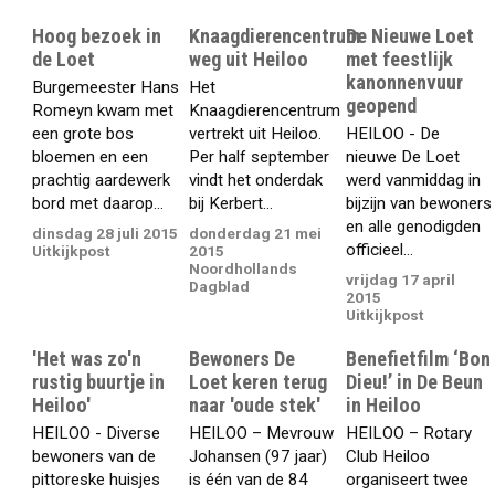
Hoog bezoek in
Knaagdierencentrum
De Nieuwe Loet
de Loet
weg uit Heiloo
met feestlijk
kanonnenvuur
Burgemeester Hans
Het
geopend
Romeyn kwam met
Knaagdierencentrum
een grote bos
vertrekt uit Heiloo.
HEILOO - De
bloemen en een
Per half september
nieuwe De Loet
prachtig aardewerk
vindt het onderdak
werd vanmiddag in
bord met daarop...
bij Kerbert...
bijzijn van bewoners
en alle genodigden
dinsdag 28 juli 2015
donderdag 21 mei
officieel...
Uitkijkpost
2015
Noordhollands
vrijdag 17 april
Dagblad
2015
Uitkijkpost
'Het was zo'n
Bewoners De
Benefietfilm ‘Bon
rustig buurtje in
Loet keren terug
Dieu!’ in De Beun
Heiloo'
naar 'oude stek'
in Heiloo
HEILOO - Diverse
HEILOO – Mevrouw
HEILOO – Rotary
bewoners van de
Johansen (97 jaar)
Club Heiloo
pittoreske huisjes
is één van de 84
organiseert twee