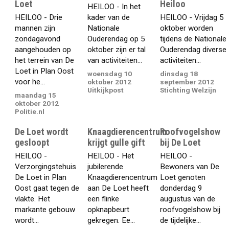
Loet
Heiloo
HEILOO - In het
HEILOO - Drie
kader van de
HEILOO - Vrijdag 5
mannen zijn
Nationale
oktober worden
zondagavond
Ouderendag op 5
tijdens de Nationale
aangehouden op
oktober zijn er tal
Ouderendag diverse
het terrein van De
van activiteiten...
activiteiten...
Loet in Plan Oost
woensdag 10
dinsdag 18
voor he...
oktober 2012
september 2012
Uitkijkpost
Stichting Welzijn
maandag 15
oktober 2012
Politie.nl
De Loet wordt
Knaagdierencentrum
Roofvogelshow
gesloopt
krijgt gulle gift
bij De Loet
HEILOO -
HEILOO - Het
HEILOO -
Verzorgingstehuis
jubilerende
Bewoners van De
De Loet in Plan
Knaagdierencentrum
Loet genoten
Oost gaat tegen de
aan De Loet heeft
donderdag 9
vlakte. Het
een flinke
augustus van de
markante gebouw
opknapbeurt
roofvogelshow bij
wordt...
gekregen. Ee...
de tijdelijke...