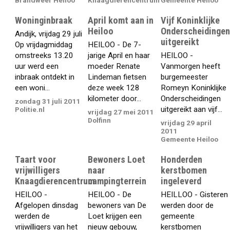
Brandweer Heiloo
Knaagdierencentrum
Gemeente Heiloo
Woninginbraak
April komt aan in
Vijf Koninklijke
Heiloo
Onderscheidinge
Andijk, vrijdag 29 juli
uitgereikt
Op vrijdagmiddag
HEILOO - De 7-
omstreeks 13.20
jarige April en haar
HEILOO -
uur werd een
moeder Renate
Vanmorgen heeft
inbraak ontdekt in
Lindeman fietsen
burgemeester
een woni...
deze week 128
Romeyn Koninklijke
kilometer door...
Onderscheidingen
zondag 31 juli 2011
uitgereikt aan vijf...
Politie.nl
vrijdag 27 mei 2011
Dolfinn
vrijdag 29 april
2011
Gemeente Heiloo
Taart voor
Bewoners Loet
Honderden
vrijwilligers
naar
kerstbomen
Knaagdierencentrum
campingterrein
ingeleverd
HEILOO -
HEILOO - De
HEILLOO - Gisteren
Afgelopen dinsdag
bewoners van De
werden door de
werden de
Loet krijgen een
gemeente
vrijwilligers van het
nieuw gebouw,
kerstbomen