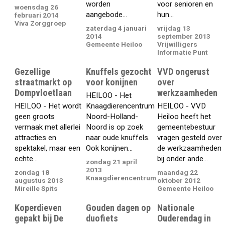
worden
voor senioren en
woensdag 26
aangebode...
hun...
februari 2014
Viva Zorggroep
zaterdag 4 januari
vrijdag 13
2014
september 2013
Gemeente Heiloo
Vrijwilligers
Informatie Punt
Gezellige
Knuffels gezocht
VVD ongerust
straatmarkt op
voor konijnen
over
Dompvloetlaan
werkzaamheden
HEILOO - Het
HEILOO - Het wordt
Knaagdierencentrum
HEILOO - VVD
geen groots
Noord-Holland-
Heiloo heeft het
vermaak met allerlei
Noord is op zoek
gemeentebestuur
attracties en
naar oude knuffels.
vragen gesteld over
spektakel, maar een
Ook konijnen...
de werkzaamheden
echte...
bij onder ande...
zondag 21 april
2013
zondag 18
maandag 22
Knaagdierencentrum
augustus 2013
oktober 2012
Mireille Spits
Gemeente Heiloo
Koperdieven
Gouden dagen op
Nationale
gepakt bij De
duofiets
Ouderendag in