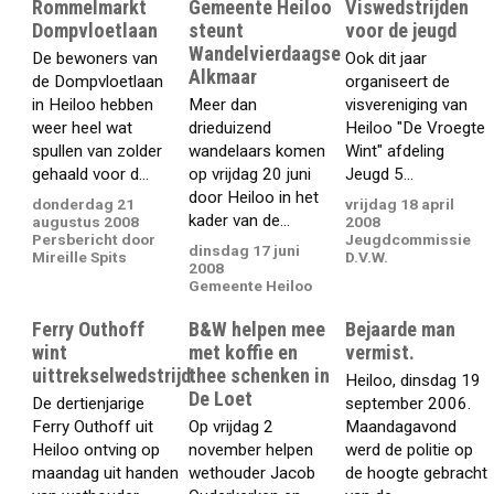
Rommelmarkt
Gemeente Heiloo
Viswedstrijden
Dompvloetlaan
steunt
voor de jeugd
Wandelvierdaagse
De bewoners van
Ook dit jaar
Alkmaar
de Dompvloetlaan
organiseert de
in Heiloo hebben
Meer dan
visvereniging van
weer heel wat
drieduizend
Heiloo "De Vroegte
spullen van zolder
wandelaars komen
Wint" afdeling
gehaald voor d...
op vrijdag 20 juni
Jeugd 5...
door Heiloo in het
donderdag 21
vrijdag 18 april
kader van de...
augustus 2008
2008
Persbericht door
Jeugdcommissie
dinsdag 17 juni
Mireille Spits
D.V.W.
2008
Gemeente Heiloo
Ferry Outhoff
B&W helpen mee
Bejaarde man
wint
met koffie en
vermist.
uittrekselwedstrijd
thee schenken in
Heiloo, dinsdag 19
De Loet
De dertienjarige
september 2006.
Ferry Outhoff uit
Op vrijdag 2
Maandagavond
Heiloo ontving op
november helpen
werd de politie op
maandag uit handen
wethouder Jacob
de hoogte gebracht