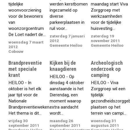
tijdelijke
werden kerstbomen
maandag start Viva
woonvoorziening
ingezameld op
Zorggroep met
voor de bewoners
diverse
werkzaamheden
van
parkeerplaatsen in
voor de tijdelijke
woonzorgcentrum
ruil voor...
huisvesting...
De Loet nadert de...
zaterdag 7 januari
zaterdag 19
2012
november 2011
woensdag 7 maart
Gemeente Heiloo
Gemeente Heiloo
2012
Cobouw
Brandpreventie
Kijken bij de
Archeologisch
met speciale
knaagdieren
onderzoek op
krant
camping
HEILOO - Op
HEILOO - In
dinsdag 4 oktober
HEILOO - Viva
oktober is het elk
aanstaande is het
Zorggroep wil een
jaar tijd voor de
Dierendag, een
tijdelijk
Nationale
moment waarop
gezondheidszorgge
Brandpreventieweken.
extra aandacht
plaatsen op het
Het thema is dit...
wordt...
terrein van campi...
vrijdag 30
maandag 26
woensdag 31
september 2011
september 2011
augustus 2011