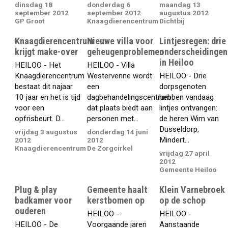
dinsdag 18
donderdag 6
maandag 13
september 2012
september 2012
augustus 2012
GP Groot
Knaagdierencentrum
Dichtbij
Knaagdierencentrum
Nieuwe villa voor
Lintjesregen: drie
krijgt make-over
geheugenproblemen
onderscheidingen
in Heiloo
HEILOO - Het
HEILOO - Villa
Knaagdierencentrum
Westervenne wordt
HEILOO - Drie
bestaat dit najaar
een
dorpsgenoten
10 jaar en het is tijd
dagbehandelingscentrum
hebben vandaag
voor een
dat plaats biedt aan
lintjes ontvangen:
opfrisbeurt. D...
personen met...
de heren Wim van
Dusseldorp,
vrijdag 3 augustus
donderdag 14 juni
Mindert...
2012
2012
Knaagdierencentrum
De Zorgcirkel
vrijdag 27 april
2012
Gemeente Heiloo
Plug & play
Gemeente haalt
Klein Varnebroek
badkamer voor
kerstbomen op
op de schop
ouderen
HEILOO -
HEILOO -
HEILOO - De
Voorgaande jaren
Aanstaande