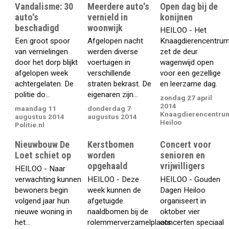
Vandalisme: 30
Meerdere auto's
Open dag bij de
auto's
vernield in
konijnen
beschadigd
woonwijk
HEILOO - Het
Een groot spoor
Afgelopen nacht
Knaagdierencentru
van vernielingen
werden diverse
zet de deur
door het dorp blijkt
voertuigen in
wagenwijd open
afgelopen week
verschillende
voor een gezellige
achtergelaten. De
straten bekrast. De
en leerzame dag.
politie do...
eigenaren zijn...
zondag 27 april
2014
maandag 11
donderdag 7
Knaagdierencentru
augustus 2014
augustus 2014
Heiloo
Politie.nl
Nieuwbouw De
Kerstbomen
Concert voor
Loet schiet op
worden
senioren en
opgehaald
vrijwilligers
HEILOO - Naar
verwachting kunnen
HEILOO - Deze
HEILOO - Gouden
bewoners begin
week kunnen de
Dagen Heiloo
volgend jaar hun
afgetuigde
organiseert in
nieuwe woning in
naaldbomen bij de
oktober vier
het...
rolemmerverzamelplaats
concerten speciaal