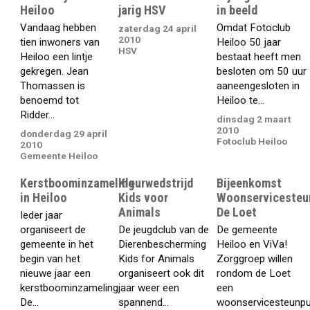
Heiloo
jarig HSV
in beeld
Vandaag hebben
Omdat Fotoclub
zaterdag 24 april
2010
tien inwoners van
Heiloo 50 jaar
HSV
Heiloo een lintje
bestaat heeft men
gekregen. Jean
besloten om 50 uur
Thomassen is
aaneengesloten in
benoemd tot
Heiloo te...
Ridder...
dinsdag 2 maart
2010
donderdag 29 april
Fotoclub Heiloo
2010
Gemeente Heiloo
Kerstboominzameling
Kleurwedstrijd
Bijeenkomst
in Heiloo
Kids voor
Woonservicesteu
Animals
De Loet
Ieder jaar
organiseert de
De jeugdclub van de
De gemeente
gemeente in het
Dierenbescherming
Heiloo en ViVa!
begin van het
Kids for Animals
Zorggroep willen
nieuwe jaar een
organiseert ook dit
rondom de Loet
kerstboominzameling.
jaar weer een
een
De...
spannend...
woonservicesteunp