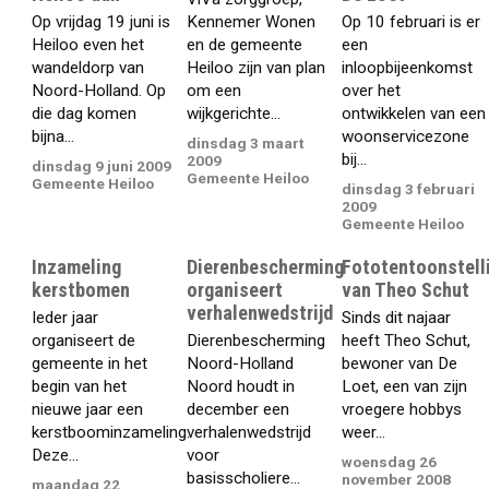
Op vrijdag 19 juni is
Kennemer Wonen
Op 10 februari is er
Heiloo even het
en de gemeente
een
wandeldorp van
Heiloo zijn van plan
inloopbijeenkomst
Noord-Holland. Op
om een
over het
die dag komen
wijkgerichte...
ontwikkelen van een
bijna...
woonservicezone
dinsdag 3 maart
bij...
2009
dinsdag 9 juni 2009
Gemeente Heiloo
Gemeente Heiloo
dinsdag 3 februari
2009
Gemeente Heiloo
Inzameling
Dierenbescherming
Fototentoonstell
kerstbomen
organiseert
van Theo Schut
verhalenwedstrijd
Ieder jaar
Sinds dit najaar
organiseert de
Dierenbescherming
heeft Theo Schut,
gemeente in het
Noord-Holland
bewoner van De
begin van het
Noord houdt in
Loet, een van zijn
nieuwe jaar een
december een
vroegere hobbys
kerstboominzameling.
verhalenwedstrijd
weer...
Deze...
voor
woensdag 26
basisscholiere...
november 2008
maandag 22