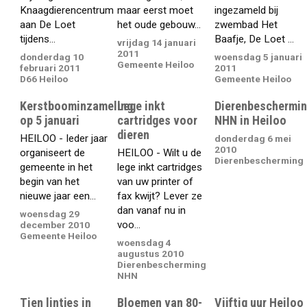
Knaagdierencentrum
maar eerst moet
ingezameld bij
aan De Loet
het oude gebouw...
zwembad Het
tijdens...
Baafje, De Loet ...
vrijdag 14 januari
2011
donderdag 10
woensdag 5 januari
Gemeente Heiloo
februari 2011
2011
D66 Heiloo
Gemeente Heiloo
Kerstboominzameling
Lege inkt
Dierenbeschermi
op 5 januari
cartridges voor
NHN in Heiloo
dieren
HEILOO - Ieder jaar
donderdag 6 mei
2010
organiseert de
HEILOO - Wilt u de
Dierenbescherming
gemeente in het
lege inkt cartridges
begin van het
van uw printer of
nieuwe jaar een...
fax kwijt? Lever ze
dan vanaf nu in
woensdag 29
voo...
december 2010
Gemeente Heiloo
woensdag 4
augustus 2010
Dierenbescherming
NHN
Tien lintjes in
Bloemen van 80-
Vijftig uur Heiloo