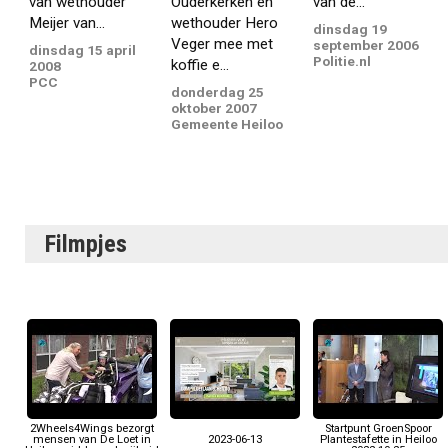
van wethouder
Ouderkerken en
van de...
Meijer van...
wethouder Hero
dinsdag 19
Veger mee met
september 2006
dinsdag 15 april
Politie.nl
koffie e...
2008
PCC
donderdag 25
oktober 2007
Gemeente Heiloo
Filmpjes
2Wheels4Wings bezorgt
Startpunt GroenSpoor
mensen van De Loet in
2023-06-13
Plantestafette in Heiloo