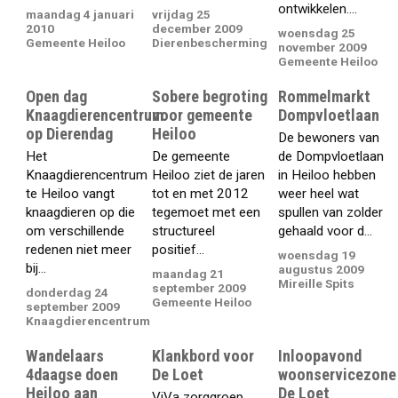
ontwikkelen....
maandag 4 januari
vrijdag 25
2010
december 2009
woensdag 25
Gemeente Heiloo
Dierenbescherming
november 2009
Gemeente Heiloo
Open dag
Sobere begroting
Rommelmarkt
Knaagdierencentrum
voor gemeente
Dompvloetlaan
op Dierendag
Heiloo
De bewoners van
Het
De gemeente
de Dompvloetlaan
Knaagdierencentrum
Heiloo ziet de jaren
in Heiloo hebben
te Heiloo vangt
tot en met 2012
weer heel wat
knaagdieren op die
tegemoet met een
spullen van zolder
om verschillende
structureel
gehaald voor d...
redenen niet meer
positief...
woensdag 19
bij...
augustus 2009
maandag 21
Mireille Spits
september 2009
donderdag 24
Gemeente Heiloo
september 2009
Knaagdierencentrum
Wandelaars
Klankbord voor
Inloopavond
4daagse doen
De Loet
woonservicezone
Heiloo aan
De Loet
ViVa zorggroep,