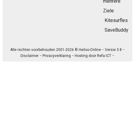
mehrere
Ziele
Kitesurfles
SaveBuddy
Alle rechten voorbehouden 2001-2026 © Heiloo-Online − Versie 3.8 −
Disclaimer
−
Privacyverklaring
− Hosting door
Refa ICT
−