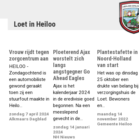
Loet in Heiloo
Vrouw rijdt tegen
Ploeterend Ajax
Plantestafette in
zorgcentrum aan
worstelt zich
Noord-Holland
langs
van start
HEILOO -
angstgegner Go
Zondagochtend is
Het was op dinsdag
Ahead Eagles
een automobiliste
25 oktober een
gewond geraakt
Ajax is het
drukte van belang bij
toen zij een
kalenderjaar 2024
verzorgingshuis de
stuurfout maakte in
in de eredivisie goed
Loet. Bewoners
Heilo...
begonnen. Na een
en...
meeslepend
zondag 7 april 2024
maandag 14
gevecht in de...
Alkmaars Dagblad
november 2022
Gemeente Heiloo
zondag 14 januari
2024
NH Nieuws