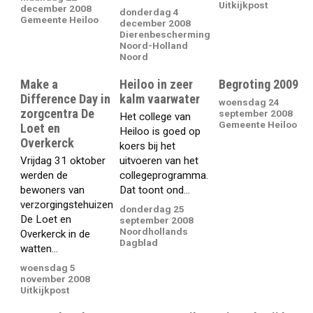
Uitkijkpost
december 2008
donderdag 4
Gemeente Heiloo
december 2008
Dierenbescherming
Noord-Holland
Noord
Make a
Heiloo in zeer
Begroting 2009
Difference Day in
kalm vaarwater
woensdag 24
zorgcentra De
september 2008
Het college van
Gemeente Heiloo
Loet en
Heiloo is goed op
Overkerck
koers bij het
Vrijdag 31 oktober
uitvoeren van het
werden de
collegeprogramma.
bewoners van
Dat toont ond...
verzorgingstehuizen
donderdag 25
De Loet en
september 2008
Noordhollands
Overkerck in de
Dagblad
watten...
woensdag 5
november 2008
Uitkijkpost