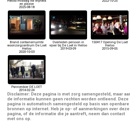
Heiloo middag vol vrijheid
2022-10-25
en plezier
2025-08-18
Brand containerruimte
Overleden persoon in
150417 Opening De Loet
woonzorgcentrum De Loet
vijver bij De Loet in Heiloo
Heiloo
Heiloo
2019-03-09
2015-09-05
2020-10-03
Pannenbier DE LOET
2014-02-24
Disclaimer: Deze pagina is met zorg samengesteld, maar aa
de informatie kunnen geen rechten worden ontleend. Deze
pagina is automatisch samengesteld op basis van openbare
bronnen op internet. Heb je op- of aanmerkingen over deze
pagina, of de informatie die je aantreft, neem dan contact
met ons op.