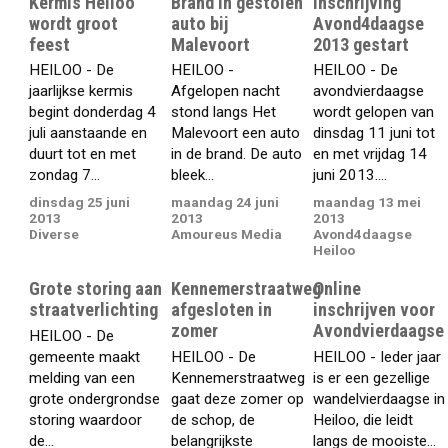
Kermis Heiloo
Brand in gestolen
Inschrijving
wordt groot
auto bij
Avond4daagse
feest
Malevoort
2013 gestart
HEILOO - De
HEILOO -
HEILOO - De
jaarlijkse kermis
Afgelopen nacht
avondvierdaagse
begint donderdag 4
stond langs Het
wordt gelopen van
juli aanstaande en
Malevoort een auto
dinsdag 11 juni tot
duurt tot en met
in de brand. De auto
en met vrijdag 14
zondag 7...
bleek...
juni 2013....
dinsdag 25 juni
maandag 24 juni
maandag 13 mei
2013
2013
2013
Diverse
Amoureus Media
Avond4daagse
Heiloo
Grote storing aan
Kennemerstraatweg
Online
straatverlichting
afgesloten in
inschrijven voor
zomer
Avondvierdaagse
HEILOO - De
gemeente maakt
HEILOO - De
HEILOO - Ieder jaar
melding van een
Kennemerstraatweg
is er een gezellige
grote ondergrondse
gaat deze zomer op
wandelvierdaagse in
storing waardoor
de schop, de
Heiloo, die leidt
de...
belangrijkste
langs de mooiste...