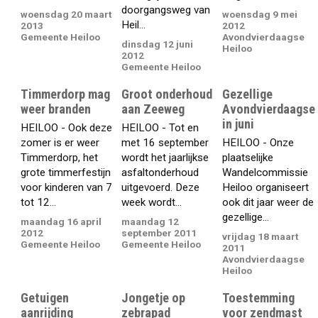
doorgangsweg van
woensdag 20 maart
woensdag 9 mei
Heil...
2013
2012
Gemeente Heiloo
Avondvierdaagse
dinsdag 12 juni
Heiloo
2012
Gemeente Heiloo
Timmerdorp mag
Groot onderhoud
Gezellige
weer branden
aan Zeeweg
Avondvierdaagse
in juni
HEILOO - Ook deze
HEILOO - Tot en
zomer is er weer
met 16 september
HEILOO - Onze
Timmerdorp, het
wordt het jaarlijkse
plaatselijke
grote timmerfestijn
asfaltonderhoud
Wandelcommissie
voor kinderen van 7
uitgevoerd. Deze
Heiloo organiseert
tot 12...
week wordt...
ook dit jaar weer de
gezellige...
maandag 16 april
maandag 12
2012
september 2011
vrijdag 18 maart
Gemeente Heiloo
Gemeente Heiloo
2011
Avondvierdaagse
Heiloo
Getuigen
Jongetje op
Toestemming
aanrijding
zebrapad
voor zendmast