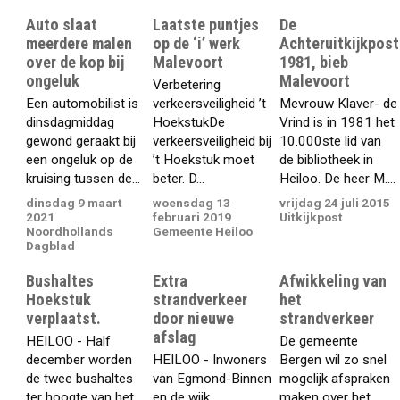
Auto slaat
Laatste puntjes
De
meerdere malen
op de ‘i’ werk
Achteruitkijkpost
over de kop bij
Malevoort
1981, bieb
ongeluk
Malevoort
Verbetering
Een automobilist is
verkeersveiligheid ’t
Mevrouw Klaver- de
dinsdagmiddag
HoekstukDe
Vrind is in 1981 het
gewond geraakt bij
verkeersveiligheid bij
10.000ste lid van
een ongeluk op de
’t Hoekstuk moet
de bibliotheek in
kruising tussen de...
beter. D...
Heiloo. De heer M....
dinsdag 9 maart
woensdag 13
vrijdag 24 juli 2015
2021
februari 2019
Uitkijkpost
Noordhollands
Gemeente Heiloo
Dagblad
Bushaltes
Extra
Afwikkeling van
Hoekstuk
strandverkeer
het
verplaatst.
door nieuwe
strandverkeer
afslag
HEILOO - Half
De gemeente
december worden
HEILOO - Inwoners
Bergen wil zo snel
de twee bushaltes
van Egmond-Binnen
mogelijk afspraken
ter hoogte van het
en de wijk
maken over het