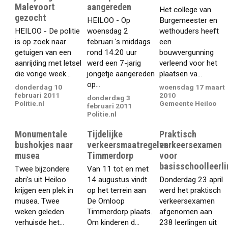
Malevoort
aangereden
Het college van
gezocht
HEILOO - Op
Burgemeester en
HEILOO - De politie
woensdag 2
wethouders heeft
is op zoek naar
februari 's middags
een
getuigen van een
rond 14.20 uur
bouwvergunning
aanrijding met letsel
werd een 7-jarig
verleend voor het
die vorige week...
jongetje aangereden
plaatsen va...
op...
donderdag 10
woensdag 17 maart
februari 2011
2010
donderdag 3
Politie.nl
Gemeente Heiloo
februari 2011
Politie.nl
Monumentale
Tijdelijke
Praktisch
bushokjes naar
verkeersmaatregelen
verkeersexamen
musea
Timmerdorp
voor
basisschoolleerl
Twee bijzondere
Van 11 tot en met
abri's uit Heiloo
14 augustus vindt
Donderdag 23 april
krijgen een plek in
op het terrein aan
werd het praktisch
musea. Twee
De Omloop
verkeersexamen
weken geleden
Timmerdorp plaats.
afgenomen aan
verhuisde het...
Om kinderen d...
238 leerlingen uit