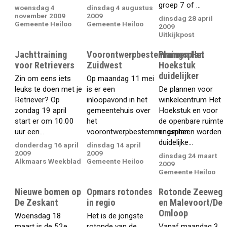
groep 7 of ...
woensdag 4
dinsdag 4 augustus
november 2009
2009
dinsdag 28 april
Gemeente Heiloo
Gemeente Heiloo
2009
Uitkijkpost
Jachttraining
Voorontwerpbestemmingsplan
Plannen Het
voor Retrievers
Zuidwest
Hoekstuk
duidelijker
Zin om eens iets
Op maandag 11 mei
leuks te doen met je
is er een
De plannen voor
Retriever? Op
inloopavond in het
winkelcentrum Het
zondag 19 april
gemeentehuis over
Hoekstuk en voor
start er om 10.00
het
de openbare ruimte
uur een...
voorontwerpbestemmingsplan...
er omheen worden
duidelijke...
donderdag 16 april
dinsdag 14 april
2009
2009
dinsdag 24 maart
Alkmaars Weekblad
Gemeente Heiloo
2009
Gemeente Heiloo
Nieuwe bomen op
Opmars rotondes
Rotonde Zeeweg
De Zeskant
in regio
en Malevoort/De
Omloop
Woensdag 18
Het is de jongste
maart is de 52e
rotonde van de
Vanaf maandag 3