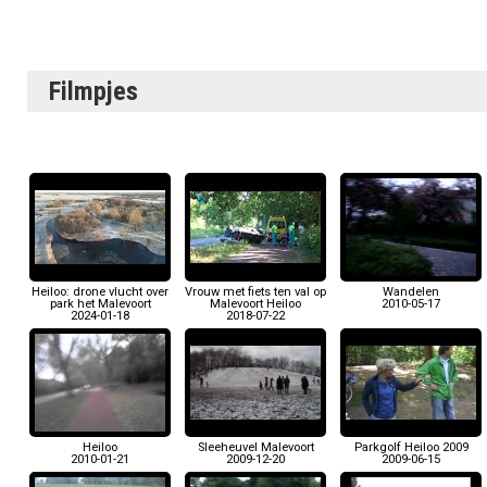
Filmpjes
Heiloo: drone vlucht over
Vrouw met fiets ten val op
Wandelen
park het Malevoort
Malevoort Heiloo
2010-05-17
2024-01-18
2018-07-22
Heiloo
Sleeheuvel Malevoort
Parkgolf Heiloo 2009
2010-01-21
2009-12-20
2009-06-15