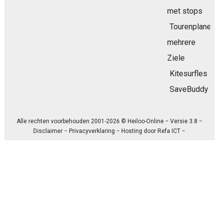
met stops
Tourenplaner
mehrere
Ziele
Kitesurfles
SaveBuddy
Alle rechten voorbehouden 2001-2026 © Heiloo-Online − Versie 3.8 −
Disclaimer
−
Privacyverklaring
− Hosting door
Refa ICT
−