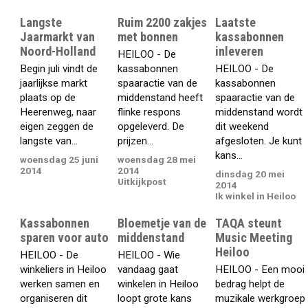
Langste
Ruim 2200 zakjes
Laatste
Jaarmarkt van
met bonnen
kassabonnen
Noord-Holland
inleveren
HEILOO - De
Begin juli vindt de
kassabonnen
HEILOO - De
jaarlijkse markt
spaaractie van de
kassabonnen
plaats op de
middenstand heeft
spaaractie van de
Heerenweg, naar
flinke respons
middenstand wordt
eigen zeggen de
opgeleverd. De
dit weekend
langste van...
prijzen...
afgesloten. Je kunt
kans...
woensdag 25 juni
woensdag 28 mei
2014
2014
dinsdag 20 mei
Uitkijkpost
2014
Ik winkel in Heiloo
Kassabonnen
Bloemetje van de
TAQA steunt
sparen voor auto
middenstand
Music Meeting
Heiloo
HEILOO - De
HEILOO - Wie
winkeliers in Heiloo
vandaag gaat
HEILOO - Een mooi
werken samen en
winkelen in Heiloo
bedrag helpt de
organiseren dit
loopt grote kans
muzikale werkgroep