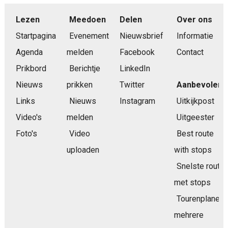
Lezen
Meedoen
Delen
Over ons
Startpagina
Evenement
Nieuwsbrief
Informatie
Agenda
melden
Facebook
Contact
Prikbord
Berichtje
LinkedIn
Nieuws
prikken
Twitter
Aanbevolen
Links
Nieuws
Instagram
Uitkijkpost
Video's
melden
Uitgeester
Foto's
Video
Best route
uploaden
with stops
Snelste route
met stops
Tourenplaner
mehrere