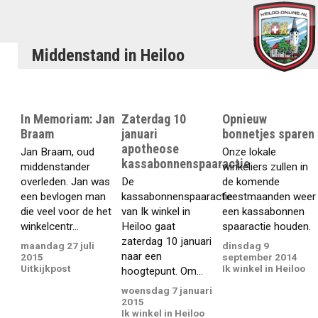
Middenstand in Heiloo
In Memoriam: Jan
Zaterdag 10
Opnieuw
Braam
januari
bonnetjes sparen
apotheose
Jan Braam, oud
Onze lokale
kassabonnenspaaractie
middenstander
winkeliers zullen in
overleden. Jan was
De
de komende
een bevlogen man
kassabonnenspaaractie
feestmaanden weer
die veel voor de het
van Ik winkel in
een kassabonnen
winkelcentr...
Heiloo gaat
spaaractie houden.
zaterdag 10 januari
maandag 27 juli
dinsdag 9
naar een
2015
september 2014
Uitkijkpost
Ik winkel in Heiloo
hoogtepunt. Om...
woensdag 7 januari
2015
Ik winkel in Heiloo