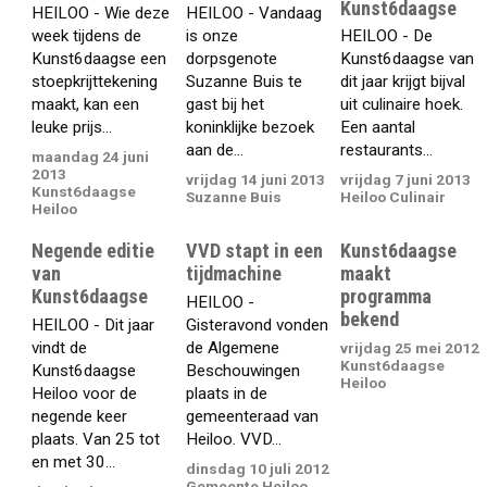
Kunst6daagse
HEILOO - Wie deze
HEILOO - Vandaag
week tijdens de
is onze
HEILOO - De
Kunst6daagse een
dorpsgenote
Kunst6daagse van
stoepkrijttekening
Suzanne Buis te
dit jaar krijgt bijval
maakt, kan een
gast bij het
uit culinaire hoek.
leuke prijs...
koninklijke bezoek
Een aantal
aan de...
restaurants...
maandag 24 juni
2013
vrijdag 14 juni 2013
vrijdag 7 juni 2013
Kunst6daagse
Suzanne Buis
Heiloo Culinair
Heiloo
Negende editie
VVD stapt in een
Kunst6daagse
van
tijdmachine
maakt
Kunst6daagse
programma
HEILOO -
bekend
HEILOO - Dit jaar
Gisteravond vonden
vindt de
de Algemene
vrijdag 25 mei 2012
Kunst6daagse
Kunst6daagse
Beschouwingen
Heiloo
Heiloo voor de
plaats in de
negende keer
gemeenteraad van
plaats. Van 25 tot
Heiloo. VVD...
en met 30...
dinsdag 10 juli 2012
Gemeente Heiloo