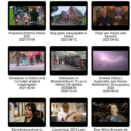
Impressie Kermis Heiloo
Nog geen oranjegekte in
Putje van Heiloo veel
2021
Heiloo
bezocht
2021-07-04
2021-06-12
2021-04-02
Schaatsen in Heiloo met
Halloween in
Onweer Heiloo |
1,5 meter afstand
Winkelcentrum ?t Loo in
Supercells over Noord-
maatregelen
Heiloo )24 oktober
Nederland | 20 augustus
2021-02-06
2020&#39;
2020
2020-10-24
2020-08-22
Benedictusschool in
IJsseminar 2019 Laan
Boer Wilco Brouwer de