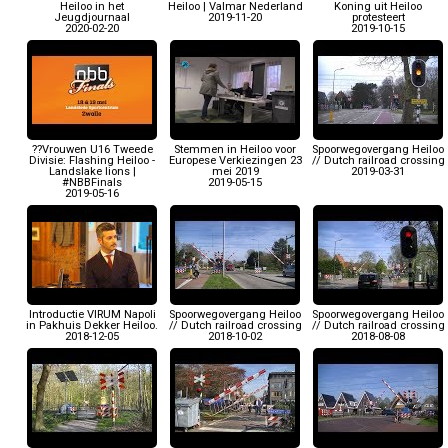
Heiloo in het
Heiloo | Valmar Nederland
Koning uit Heiloo
Jeugdjournaal
2019-11-20
protesteert
2020-02-20
2019-10-15
??Vrouwen U16 Tweede
Stemmen in Heiloo voor
Spoorwegovergang Heiloo
Divisie: Flashing Heiloo -
Europese Verkiezingen 23
// Dutch railroad crossing
Landslake lions |
mei 2019
2019-03-31
#NBBFinals
2019-05-15
2019-05-16
Introductie VIRUM Napoli
Spoorwegovergang Heiloo
Spoorwegovergang Heiloo
in Pakhuis Dekker Heiloo.
// Dutch railroad crossing
// Dutch railroad crossing
2018-12-05
2018-10-02
2018-08-08