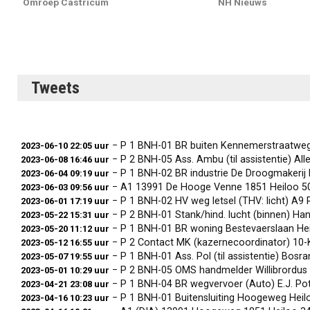
Omroep Castricum
NH Nieuws
Tweets
− P 1 BNH-01 BR buiten Kennemerstraatwe
2023-06-10 22:05 uur
− P 2 BNH-05 Ass. Ambu (til assistentie) Al
2023-06-08 16:46 uur
− P 1 BNH-02 BR industrie De Droogmakeri
2023-06-04 09:19 uur
− A1 13991 De Hooge Venne 1851 Heiloo 5
2023-06-03 09:56 uur
− P 1 BNH-02 HV weg letsel (THV: licht) A9
2023-06-01 17:19 uur
− P 2 BNH-01 Stank/hind. lucht (binnen) H
2023-05-22 15:31 uur
− P 1 BNH-01 BR woning Bestevaerslaan He
2023-05-20 11:12 uur
− P 2 Contact MK (kazernecoordinator) 10-
2023-05-12 16:55 uur
− P 1 BNH-01 Ass. Pol (til assistentie) Bos
2023-05-07 19:55 uur
− P 2 BNH-05 OMS handmelder Willibrordus
2023-05-01 10:29 uur
− P 1 BNH-04 BR wegvervoer (Auto) E.J. Po
2023-04-21 23:08 uur
− P 1 BNH-01 Buitensluiting Hoogeweg Hei
2023-04-16 10:23 uur