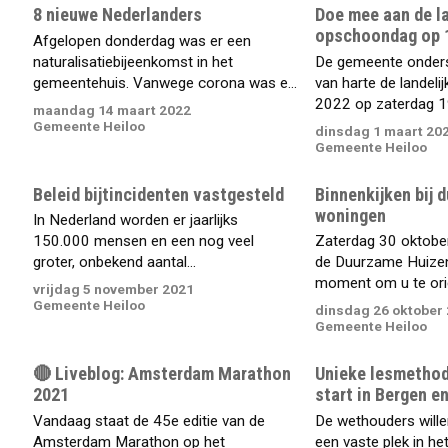
8 nieuwe Nederlanders
Doe mee aan de la
opschoondag op 
Afgelopen donderdag was er een
naturalisatiebijeenkomst in het
De gemeente onderst
gemeentehuis. Vanwege corona was e...
van harte de landel
2022 op zaterdag 19
maandag 14 maart 2022
Gemeente Heiloo
dinsdag 1 maart 20
Gemeente Heiloo
Beleid bijtincidenten vastgesteld
Binnenkijken bij 
woningen
In Nederland worden er jaarlijks
150.000 mensen en een nog veel
Zaterdag 30 oktobe
groter, onbekend aantal...
de Duurzame Huize
moment om u te orië
vrijdag 5 november 2021
Gemeente Heiloo
dinsdag 26 oktober
Gemeente Heiloo
🔴 Liveblog: Amsterdam Marathon
Unieke lesmethod
2021
start in Bergen e
Vandaag staat de 45e editie van de
De wethouders wille
Amsterdam Marathon op het
een vaste plek in he