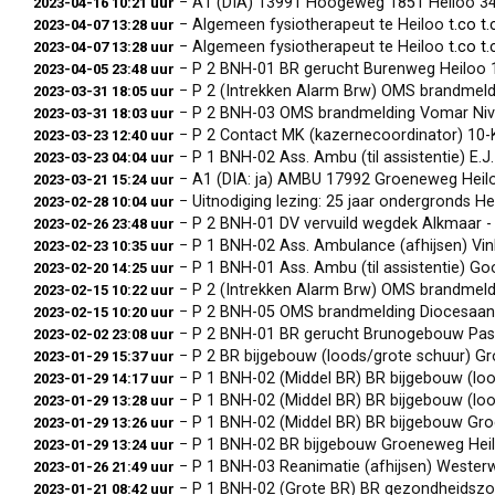
− A1 (DIA) 13991 Hoogeweg 1851 Heiloo 34
2023-04-16 10:21 uur
− Algemeen fysiotherapeut te Heiloo
t.co
t.
2023-04-07 13:28 uur
− Algemeen fysiotherapeut te Heiloo
t.co
t.
2023-04-07 13:28 uur
− P 2 BNH-01 BR gerucht Burenweg Heiloo
2023-04-05 23:48 uur
− P 2 (Intrekken Alarm Brw) OMS brandmelding V
2023-03-31 18:05 uur
− P 2 BNH-03 OMS brandmelding Vomar Niveau
2023-03-31 18:03 uur
− P 2 Contact MK (kazernecoordinator) 10-
2023-03-23 12:40 uur
− P 1 BNH-02 Ass. Ambu (til assistentie) E.
2023-03-23 04:04 uur
− A1 (DIA: ja) AMBU 17992 Groeneweg Hei
2023-03-21 15:24 uur
− Uitnodiging lezing: 25 jaar ondergronds H
2023-02-28 10:04 uur
− P 2 BNH-01 DV vervuild wegdek Alkmaar -
2023-02-26 23:48 uur
− P 1 BNH-02 Ass. Ambulance (afhijsen) V
2023-02-23 10:35 uur
− P 1 BNH-01 Ass. Ambu (til assistentie) G
2023-02-20 14:25 uur
− P 2 (Intrekken Alarm Brw) OMS brandmel
2023-02-15 10:22 uur
− P 2 BNH-05 OMS brandmelding Diocesaan
2023-02-15 10:20 uur
− P 2 BNH-01 BR gerucht Brunogebouw Pas
2023-02-02 23:08 uur
− P 2 BR bijgebouw (loods/grote schuur) 
2023-01-29 15:37 uur
− P 1 BNH-02 (Middel BR) BR bijgebouw (lo
2023-01-29 14:17 uur
− P 1 BNH-02 (Middel BR) BR bijgebouw (lo
2023-01-29 13:28 uur
− P 1 BNH-02 (Middel BR) BR bijgebouw G
2023-01-29 13:26 uur
− P 1 BNH-02 BR bijgebouw Groeneweg Hei
2023-01-29 13:24 uur
− P 1 BNH-03 Reanimatie (afhijsen) Weste
2023-01-26 21:49 uur
− P 1 BNH-02 (Grote BR) BR gezondheidszorg GGZ
2023-01-21 08:42 uur