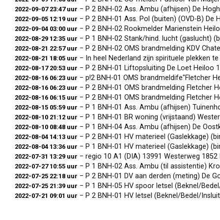
− P 2 BNH-02 Ass. Ambu (afhijsen) De Hog
2022-09-07 23:47 uur
− P 2 BNH-01 Ass. Pol (buiten) (OVD-B) De
2022-09-05 12:19 uur
− P 2 BNH-02 Rookmelder Marienstein Heil
2022-09-04 03:00 uur
− P 1 BNH-02 Stank/hind. lucht (gaslucht) 
2022-08-29 12:35 uur
− P 2 BNH-02 OMS brandmelding KDV Chate
2022-08-21 22:57 uur
− In heel Nederland zijn spirituele plekken te vin
2022-08-21 18:05 uur
− P 2 BNH-01 Liftopsluiting De Loet Heiloo
2022-08-17 20:53 uur
− p!2 BNH-01 OMS brandmeldife"Fletcher H
2022-08-16 06:23 uur
− P 2 BNH-01 OMS brandmelding Fletcher H
2022-08-16 06:23 uur
− P 2 BNH-01 OMS brandmelding Fletcher H
2022-08-16 06:15 uur
− P 1 BNH-01 Ass. Ambu (afhijsen) Tuinen
2022-08-15 05:59 uur
− P 1 BNH-01 BR woning (vrijstaand) West
2022-08-10 21:12 uur
− P 1 BNH-04 Ass. Ambu (afhijsen) De Oost
2022-08-10 08:48 uur
− P 2 BNH-01 HV materieel (Gaslekkage) (binnen
2022-08-04 14:13 uur
− P 1 BNH-01 HV materieel (Gaslekkage) (
2022-08-04 13:36 uur
− regio 10 A1 (DIA) 13991 Westerweg 1852
2022-07-31 13:29 uur
− P 1 BNH-02 Ass. Ambu (til assistentie) 
2022-07-27 10:55 uur
− P 2 BNH-01 DV aan derden (meting) De 
2022-07-25 22:18 uur
− P 1 BNH-05 HV spoor letsel (Beknel/Bedel/Insl
2022-07-25 21:39 uur
− P 2 BNH-01 HV letsel (Beknel/Bedel/Inslu
2022-07-21 09:01 uur