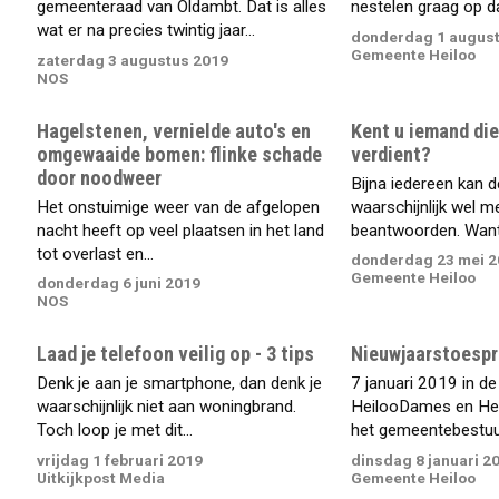
gemeenteraad van Oldambt. Dat is alles
nestelen graag op da
wat er na precies twintig jaar...
donderdag 1 august
Gemeente Heiloo
zaterdag 3 augustus 2019
NOS
Hagelstenen, vernielde auto's en
Kent u iemand die 
omgewaaide bomen: flinke schade
verdient?
door noodweer
Bijna iedereen kan 
Het onstuimige weer van de afgelopen
waarschijnlijk wel met
nacht heeft op veel plaatsen in het land
beantwoorden. Want o
tot overlast en...
donderdag 23 mei 2
Gemeente Heiloo
donderdag 6 juni 2019
NOS
Laad je telefoon veilig op - 3 tips
Nieuwjaarstoesp
Denk je aan je smartphone, dan denk je
7 januari 2019 in de
waarschijnlijk niet aan woningbrand.
HeilooDames en He
Toch loop je met dit...
het gemeentebestuur
vrijdag 1 februari 2019
dinsdag 8 januari 2
Uitkijkpost Media
Gemeente Heiloo