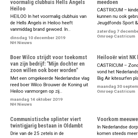
voormalig clubhuis Hells Angels
meedoen
Heiloo
CASTRICUM – kinder
HEILOO In het voormalig clubhuis van
kunnen nu ook gebr
de Hells Angels in Heiloo heeft
Jeugdfonds Sport &.
vanmiddag brand gewoed. In...
zaterdag 7 decembe
Omroep Castricum
dinsdag 10 december 2019
NH Nieuws
Boer Wilco strijdt voor toekomst
Heilooër wint NK 
van zijn bedrijf: "Mijn dochter en
CASTRICUM – Zond
zoon willen ook boer worden"
vond het Nederlan
Met een omgekeerde Nederlandse vlag
Big Air kitesurfen plaa
reed boer Wilco Brouwer de Koning uit
maandag 30 septem
Heiloo vanmorgen op zij...
Omroep Castricum
maandag 14 oktober 2019
NH Nieuws
Communistische splinter viert
Voorkom meeuwe
twintigjarig bestaan in Oldambt
In Nederlandse dor
Drie van de 25 zetels in de
komen steeds meer 