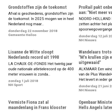
Grondstoffen zijn de toekomst
ProRail pakt onb
aan: "Niet meer va
Afval is geschiedenis, grondstoffen zijn
de toekomst. In 2025 mogen we in heel
NOORD-HOLLAND Pro
Nederland nog maar...
zetten achter het 
spoorwegovergangen
donderdag 22 november 2018
Gemeente Heiloo
donderdag 12 juli 2
NH Nieuws
Lisanne de Witte sloopt
Wandelaars trots
Nederlands record uit 1998
"M'n krullen zijn 
uitgewaaid"
LA CHAUX-DE-FONDS Het twintig jaar
oude nationale atletiekrecord op de 400
ALKMAAR Een winde
meter vrouwen is zonda...
van de Plus Wandel
Het levert in ieder g
zondag 1 juli 2018
NH Sport
donderdag 21 juni 
NH Nieuws
Vermiste Fiona zat al
Openbaar Ministe
maandenlang in Frans klooster
Hells Angels late