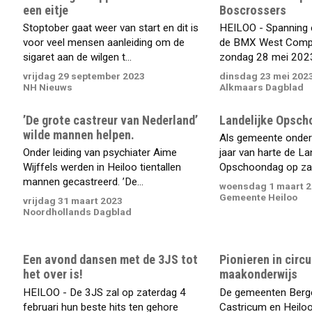
een eitje
Boscrossers
Stoptober gaat weer van start en dit is
HEILOO - Spanning e
voor veel mensen aanleiding om de
de BMX West Compet
sigaret aan de wilgen t...
zondag 28 mei 2023
vrijdag 29 september 2023
dinsdag 23 mei 202
NH Nieuws
Alkmaars Dagblad
’De grote castreur van Nederland’
Landelijke Opsch
wilde mannen helpen.
Als gemeente onder
Onder leiding van psychiater Aime
jaar van harte de La
Wijffels werden in Heiloo tientallen
Opschoondag op zat
mannen gecastreerd. ’De...
woensdag 1 maart 
Gemeente Heiloo
vrijdag 31 maart 2023
Noordhollands Dagblad
Een avond dansen met de 3JS tot
Pionieren in circu
het over is!
maakonderwijs
HEILOO - De 3JS zal op zaterdag 4
De gemeenten Berge
februari hun beste hits ten gehore
Castricum en Heiloo