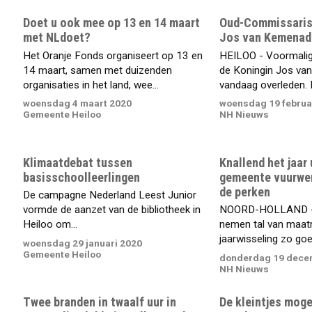
Doet u ook mee op 13 en 14 maart
Oud-Commissaris 
met NLdoet?
Jos van Kemenade
Het Oranje Fonds organiseert op 13 en
HEILOO - Voormali
14 maart, samen met duizenden
de Koningin Jos va
organisaties in het land, wee...
vandaag overleden. D
woensdag 4 maart 2020
woensdag 19 februa
Gemeente Heiloo
NH Nieuws
Klimaatdebat tussen
Knallend het jaar 
basisschoolleerlingen
gemeente vuurwer
de perken
De campagne Nederland Leest Junior
vormde de aanzet van de bibliotheek in
NOORD-HOLLAND -
Heiloo om...
nemen tal van maat
jaarwisseling zo goed
woensdag 29 januari 2020
Gemeente Heiloo
donderdag 19 dece
NH Nieuws
Twee branden in twaalf uur in
De kleintjes mog