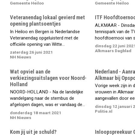
Gemeente Heiloo
Gemeente Heiloo
Veteranendag lokaal gevierd met
ITF Hoofdtoernoo
opening plantsoentjes
ALKMAAR - Dinsdag
In Heiloo en Bergen is Nederlandse
tennispark van de T
Veteranendag opgeluisterd met de
hoofdtoernooi van st
officiële opening van Witte...
dinsdag 22 juni 202
Alkmaars Dagblad
zaterdag 26 juni 2021
NH Nieuws
Wat opviel aan de
Nederland - Aanra
verkiezingsuitslagen voor Noord-
Alkmaar bij Opsp
Holland
Vorige week zijn in d
NOORD-HOLLAND - Na de landelijke
vrouwen in Alkmaar 
wandelgang naar de stembus de
aangevallen door een
afgelopen dagen, was er vandaag de...
dinsdag 12 januari 
Politie.nl
donderdag 18 maart 2021
NH Nieuws
Kom jij uit je schuld?
Inloopspreekuur 