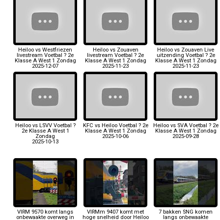
Heiloo vs Westfriezen
Heiloo vs Zouaven
Heiloo vs Zouaven Live
livestream Voetbal ? 2e
livestream Voetbal ? 2e
uitzending Voetbal ? 2e
Klasse A West 1 Zondag
Klasse A West 1 Zondag
Klasse A West 1 Zondag
2025-12-07
2025-11-23
2025-11-23
Heiloo vs LSVV Voetbal ?
KFC vs Heiloo Voetbal ? 2e
Heiloo vs SVA Voetbal ? 2e
2e Klasse A West 1
Klasse A West 1 Zondag
Klasse A West 1 Zondag
Zondag
2025-10-06
2025-09-28
2025-10-13
VIRM 9570 komt langs
VIRMm 9407 komt met
7 bakken SNG komen
onbewaakte overweg in
hoge snelheid door Heiloo
langs onbewaakte