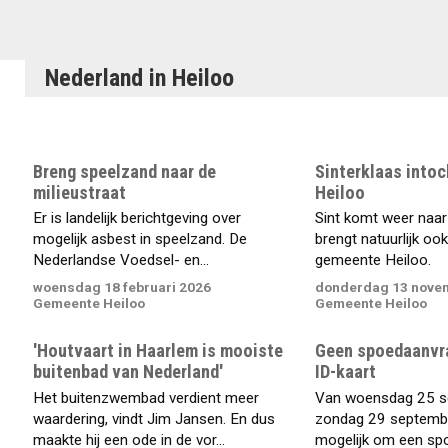
Nederland in Heiloo
Breng speelzand naar de
Sinterklaas into
milieustraat
Heiloo
Er is landelijk berichtgeving over
Sint komt weer naar
mogelijk asbest in speelzand. De
brengt natuurlijk o
Nederlandse Voedsel- en...
gemeente Heiloo.
woensdag 18 februari 2026
donderdag 13 nove
Gemeente Heiloo
Gemeente Heiloo
'Houtvaart in Haarlem is mooiste
Geen spoedaanvr
buitenbad van Nederland'
ID-kaart
Het buitenzwembad verdient meer
Van woensdag 25 s
waardering, vindt Jim Jansen. En dus
zondag 29 septembe
maakte hij een ode in de vor...
mogelijk om een spo