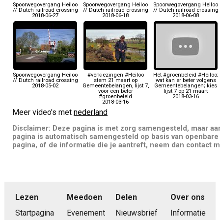
Spoorwegovergang Heiloo
Spoorwegovergang Heiloo
Spoorwegovergang Heiloo
// Dutch railroad crossing
// Dutch railroad crossing
// Dutch railroad crossing
2018-06-27
2018-06-18
2018-06-08
Spoorwegovergang Heiloo
#verkiezingen #Heiloo
Het #groenbeleid #Heiloo;
// Dutch railroad crossing
stem 21 maart op
wat kan er beter volgens
2018-05-02
Gemeentebelangen, lijst 7,
Gemeentebelangen; kies
voor een beter
lijst 7 op 21 maart
#groenbeleid
2018-03-16
2018-03-16
Meer video's met
nederland
Disclaimer: Deze pagina is met zorg samengesteld, maar a
pagina is automatisch samengesteld op basis van openbare 
pagina, of de informatie die je aantreft, neem dan contact m
Lezen
Meedoen
Delen
Over ons
Startpagina
Evenement
Nieuwsbrief
Informatie