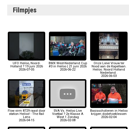
Filmpjes
UFO Heiloo, Noord-
BMX West-Nederland Cup
Onze Lieve Vrouw ter
Holland ? 19 juni 2026
#3 in Heiloo | 21 juni 2026
Nood aan de Kapellaan.
2026-07-05
2026-06-22
Heiloo. Noord Holland
Nederland .
2026-06-03
Flow virm 8729 raast door
SVA Vs. Heiloo Live
Basisscholieren in Heiloo
station Heiloo! - The Rail
Voetbal ? 2e Klasse A
krijgen dodehoeklessen
Lens
West 1 Zondag
2026-02-04
2026-04-15
2026-02-08