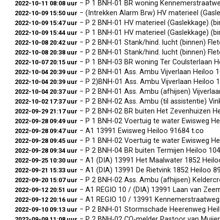
− P 1 BNH-01 BR woning Kennemerstraatw
2022-10-11 08:08 uur
− (Intrekken Alarm Brw) HV materieel (Gasl
2022-10-09 15:50 uur
− P 2 BNH-01 HV materieel (Gaslekkage) (b
2022-10-09 15:47 uur
− P 1 BNH-01 HV materieel (Gaslekkage) (b
2022-10-09 15:44 uur
− P 2 BNH-01 Stank/hind. lucht (binnen) F
2022-10-08 20:42 uur
− P 2 BNH-01 Stank/hind. lucht (binnen) F
2022-10-08 20:38 uur
− P 1 BNH-03 BR woning Ter Coulsterlaan 
2022-10-07 20:15 uur
− P 2 BNH-01 Ass. Ambu Vijverlaan Heiloo
2022-10-04 20:39 uur
− P 2)BNH-01 Ass. Ambu Vijverlaan Heiloo
2022-10-04 20:39 uur
− P 2 BNH-01 Ass. Ambu (afhijsen) Vijverl
2022-10-04 20:37 uur
− P 2 BNH-02 Ass. Ambu (til assistentie) V
2022-10-02 17:37 uur
− P 2 BNH-02 BR buiten Het Zevenhuizen H
2022-09-29 21:17 uur
− P 1 BNH-02 Voertuig te water Ewisweg H
2022-09-28 09:49 uur
− A1 13991 Ewisweg Heiloo 91684
t.co
2022-09-28 09:47 uur
− P 1 BNH-02 Voertuig te water Ewisweg H
2022-09-28 09:45 uur
− P 2 BNH-04 BR buiten Termijen Heiloo 1
2022-09-28 09:34 uur
− A1 (DIA) 13991 Het Maalwater 1852 Heilo
2022-09-25 10:30 uur
− A1 (DIA) 13991 De Rietvink 1852 Heiloo 8
2022-09-21 15:33 uur
− P 2 BNH-02 Ass. Ambu (afhijsen) Kelderc
2022-09-20 15:07 uur
− A1 REGIO 10 / (DIA) 13991 Laan van Zee
2022-09-12 20:51 uur
− A1 REGIO 10 / 13991 Kennemerstraatweg
2022-09-12 20:16 uur
− P 2 BNH-01 Stormschade Heerenweg Hei
2022-09-10 09:13 uur
− P 2 BNH-02 CO-melder Pastoor van Muij
2022-09-09 11:08 uur