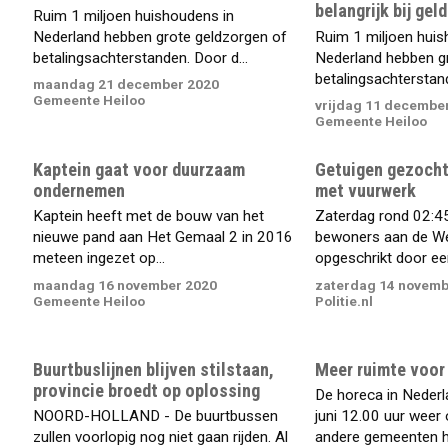
belangrijk bij gel
Ruim 1 miljoen huishoudens in
Nederland hebben grote geldzorgen of
Ruim 1 miljoen huis
betalingsachterstanden. Door d...
Nederland hebben g
betalingsachterstand
maandag 21 december 2020
Gemeente Heiloo
vrijdag 11 decembe
Gemeente Heiloo
Kaptein gaat voor duurzaam
Getuigen gezocht 
ondernemen
met vuurwerk
Kaptein heeft met de bouw van het
Zaterdag rond 02:4
nieuwe pand aan Het Gemaal 2 in 2016
bewoners aan de W
meteen ingezet op...
opgeschrikt door een 
maandag 16 november 2020
zaterdag 14 novemb
Gemeente Heiloo
Politie.nl
Buurtbuslijnen blijven stilstaan,
Meer ruimte voor
provincie broedt op oplossing
De horeca in Neder
NOORD-HOLLAND - De buurtbussen
juni 12.00 uur weer 
zullen voorlopig nog niet gaan rijden. Al
andere gemeenten he