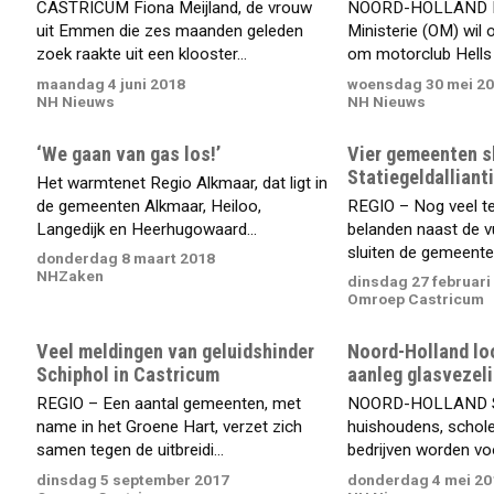
CASTRICUM Fiona Meijland, de vrouw
NOORD-HOLLAND H
uit Emmen die zes maanden geleden
Ministerie (OM) wil
zoek raakte uit een klooster...
om motorclub Hells A
maandag 4 juni 2018
woensdag 30 mei 2
NH Nieuws
NH Nieuws
‘We gaan van gas los!’
Vier gemeenten sl
Statiegeldalliant
Het warmtenet Regio Alkmaar, dat ligt in
de gemeenten Alkmaar, Heiloo,
REGIO – Nog veel te
Langedijk en Heerhugowaard...
belanden naast de v
sluiten de gemeenten
donderdag 8 maart 2018
NHZaken
dinsdag 27 februari
Omroep Castricum
Veel meldingen van geluidshinder
Noord-Holland lo
Schiphol in Castricum
aanleg glasvezeli
REGIO – Een aantal gemeenten, met
NOORD-HOLLAND S
name in het Groene Hart, verzet zich
huishoudens, schole
samen tegen de uitbreidi...
bedrijven worden voo
dinsdag 5 september 2017
donderdag 4 mei 20