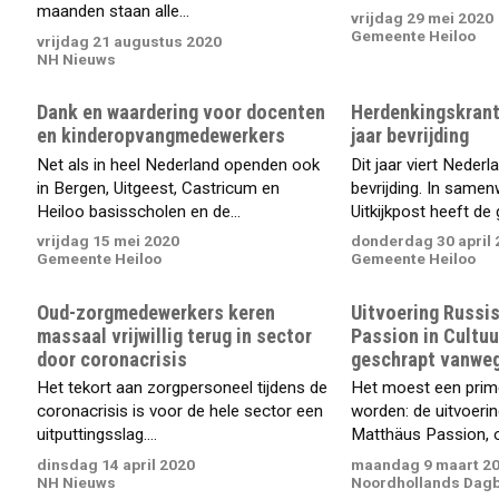
maanden staan alle...
vrijdag 29 mei 2020
Gemeente Heiloo
vrijdag 21 augustus 2020
NH Nieuws
Dank en waardering voor docenten
Herdenkingskrant:
en kinderopvangmedewerkers
jaar bevrijding
Net als in heel Nederland openden ook
Dit jaar viert Nederl
in Bergen, Uitgeest, Castricum en
bevrijding. In same
Heiloo basisscholen en de...
Uitkijkpost heeft de
vrijdag 15 mei 2020
donderdag 30 april 
Gemeente Heiloo
Gemeente Heiloo
Oud-zorgmedewerkers keren
Uitvoering Russi
massaal vrijwillig terug in sector
Passion in Cultu
door coronacrisis
geschrapt vanweg
Het tekort aan zorgpersoneel tijdens de
Het moest een prim
coronacrisis is voor de hele sector een
worden: de uitvoeri
uitputtingsslag....
Matthäus Passion, o
dinsdag 14 april 2020
maandag 9 maart 2
NH Nieuws
Noordhollands Dag