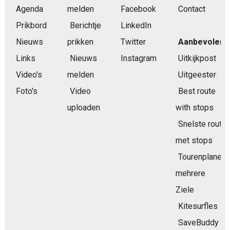
Agenda
melden
Facebook
Contact
Prikbord
Berichtje
LinkedIn
Nieuws
prikken
Twitter
Aanbevolen
Links
Nieuws
Instagram
Uitkijkpost
Video's
melden
Uitgeester
Foto's
Video
Best route
uploaden
with stops
Snelste route
met stops
Tourenplaner
mehrere
Ziele
Kitesurfles
SaveBuddy