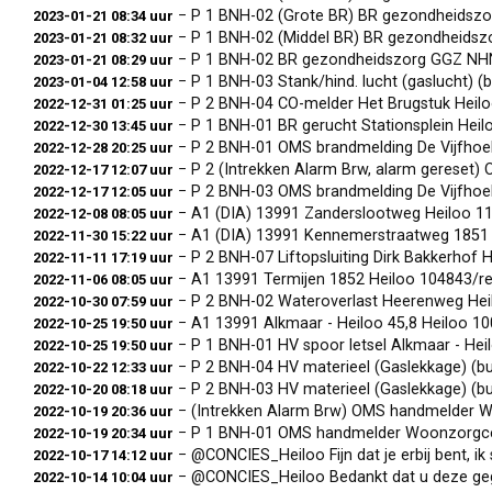
− P 1 BNH-02 (Grote BR) BR gezondheidszorg GGZ NHN
2023-01-21 08:34 uur
− P 1 BNH-02 (Middel BR) BR gezondheidszorg GG
2023-01-21 08:32 uur
− P 1 BNH-02 BR gezondheidszorg GGZ NHN - De Olvend
2023-01-21 08:29 uur
− P 1 BNH-03 Stank/hind. lucht (gaslucht) (
2023-01-04 12:58 uur
− P 2 BNH-04 CO-melder Het Brugstuk Heil
2022-12-31 01:25 uur
− P 1 BNH-01 BR gerucht Stationsplein Hei
2022-12-30 13:45 uur
− P 2 BNH-01 OMS brandmelding De Vijfhoek
2022-12-28 20:25 uur
− P 2 (Intrekken Alarm Brw, alarm gereset) OMS bran
2022-12-17 12:07 uur
− P 2 BNH-03 OMS brandmelding De Vijfhoek
2022-12-17 12:05 uur
− A1 (DIA) 13991 Zanderslootweg Heiloo 1
2022-12-08 08:05 uur
− A1 (DIA) 13991 Kennemerstraatweg 1851 
2022-11-30 15:22 uur
− P 2 BNH-07 Liftopsluiting Dirk Bakkerhof
2022-11-11 17:19 uur
− A1 13991 Termijen 1852 Heiloo 104843/r
2022-11-06 08:05 uur
− P 2 BNH-02 Wateroverlast Heerenweg He
2022-10-30 07:59 uur
− A1 13991 Alkmaar - Heiloo 45,8 Heiloo 1
2022-10-25 19:50 uur
− P 1 BNH-01 HV spoor letsel Alkmaar - He
2022-10-25 19:50 uur
− P 2 BNH-04 HV materieel (Gaslekkage) (
2022-10-22 12:33 uur
− P 2 BNH-03 HV materieel (Gaslekkage) (b
2022-10-20 08:18 uur
− (Intrekken Alarm Brw) OMS handmelder 
2022-10-19 20:36 uur
− P 1 BNH-01 OMS handmelder Woonzorgce
2022-10-19 20:34 uur
− @CONCIES_Heiloo Fijn dat je erbij bent, ik s
2022-10-17 14:12 uur
− @CONCIES_Heiloo Bedankt dat u deze gegevens met o
2022-10-14 10:04 uur