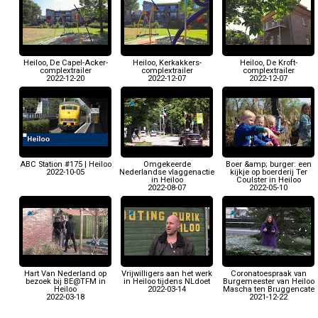
Heiloo, De Capel-Acker-
Heiloo, Kerkakkers-
Heiloo, De Kroft-
complextrailer
complextrailer
complextrailer
2022-12-20
2022-12-07
2022-12-07
ABC Station #175 | Heiloo
Omgekeerde
Boer &amp; burger: een
2022-10-05
Nederlandse vlaggenactie
kijkje op boerderij Ter
in Heiloo
Coulster in Heiloo
2022-08-07
2022-05-10
Hart Van Nederland op
Vrijwilligers aan het werk
Coronatoespraak van
bezoek bij BE@TFM in
in Heiloo tijdens NLdoet
Burgemeester van Heiloo
Heiloo
2022-03-14
Mascha ten Bruggencate
2022-03-18
2021-12-22