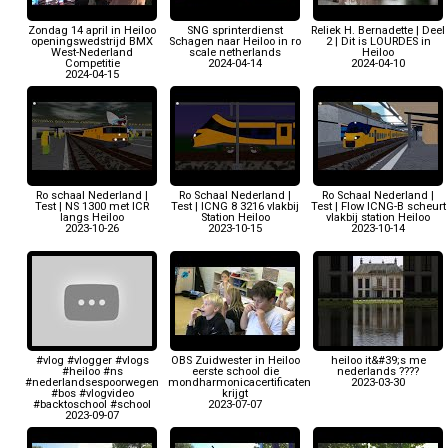
Zondag 14 april in Heiloo
SNG sprinterdienst
Reliek H. Bernadette | Deel
openingswedstrijd BMX
Schagen naar Heiloo in ro
2 | Dit is LOURDES in
West-Nederland
scale netherlands
Heiloo
Competitie
2024-04-14
2024-04-10
2024-04-15
Ro schaal Nederland |
Ro Schaal Nederland |
Ro Schaal Nederland |
Test | NS 1300 met ICR
Test | ICNG 8 3216 vlakbij
Test | Flow ICNG-B scheurt
langs Heiloo
Station Heiloo
vlakbij station Heiloo
2023-10-26
2023-10-15
2023-10-14
#vlog #vlogger #vlogs
OBS Zuidwester in Heiloo
heiloo it&#39;s me
#heiloo #ns
eerste school die
nederlands ????
#nederlandsespoorwegen
mondharmonicacertificaten
2023-03-30
#bos #vlogvideo
krijgt
#backtoschool #school
2023-07-07
2023-09-07