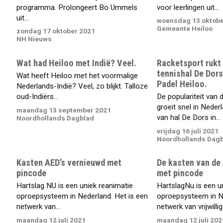
programma. Prolongeert Bo Ummels
voor leerlingen uit...
uit...
woensdag 13 oktobe
Gemeente Heiloo
zondag 17 oktober 2021
NH Nieuws
Wat had Heiloo met Indië? Veel.
Racketsport rukt 
tennishal De Dors
Wat heeft Heiloo met het voormalige
Padel Heiloo.
Nederlands-Indië? Veel, zo blijkt. Talloze
oud-Indiërs...
De populariteit van 
groeit snel in Nede
maandag 13 september 2021
van hal De Dors in...
Noordhollands Dagblad
vrijdag 16 juli 2021
Noordhollands Dag
Kasten AED’s vernieuwd met
De kasten van de
pincode
met pincode
Hartslag NU is een uniek reanimatie
HartslagNu is een u
oproepsysteem in Nederland. Het is een
oproepsysteem in Ne
netwerk van...
netwerk van vrijwillige
maandag 12 juli 2021
maandag 12 juli 202