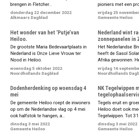
brengen in Fletcher...
pioniers met een pr
donderdag 22 december 2022
vrijdag 25 novembe
Alkmaars Dagblad
Gemeente Heiloo
Het wonder van het ’Putje’van
Nederland wint r
Heiloo.
zonnepanelen in Z
De grootste Maria Bedevaartplaats in
Het Nederlandse Br
Nederland is Onze Lieve Vrouw ter
heeft de Sasol Solar
Nood in Heiloo.
Afrika gewonnen. Het
woensdag 5 oktober 2022
vrijdag 16 septembe
Noordhollands Dagblad
Noordhollands Dag
Dodenherdenking op woensdag 4
NK Tegelwippen 
mei
tegelophaalservi
De gemeente Heiloo roept de inwoners
Tegels eruit en gro
op om de Nederlandse vlag op 4 mei
Heiloo doet ook me
ook halfstok te hangen, a...
Tegelwippen. Tot 31 
dinsdag 3 mei 2022
dinsdag 3 mei 2022
Gemeente Heiloo
Gemeente Heiloo