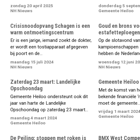
zondag 20 april 2025
donderdag 5 septe
NH Nieuws
Gemeente Heiloo
Crisisnoodopvang Schagen is een
Goud en brons vo
warm ontmoetingscentrum
estafetteploegen 
Er is een jarige, iemand zoekt de dokter,
Op de slotavond va
er wordt een tostiapparaat afgegeven
kampioenschappen a
bij poort en de...
hebben de Nederland
maandag 15 juli 2024
woensdag 12 juni 2
NH Nieuws
NH Nieuws
Zaterdag 23 maart: Landelijke
Gemeente Heiloo
Opschoondag
Met de komst van he
Gemeente Heiloo ondersteunt ook dit
bekende financiële ‘r
jaar van harte de Landelijke
moet de gemeente..
Opschoondag op zaterdag 23 maart...
vrijdag 1 maart 202
Gemeente Heiloo
maandag 4 maart 2024
Gemeente Heiloo
De Peiling: stoppen met roken is
BMX West Competi