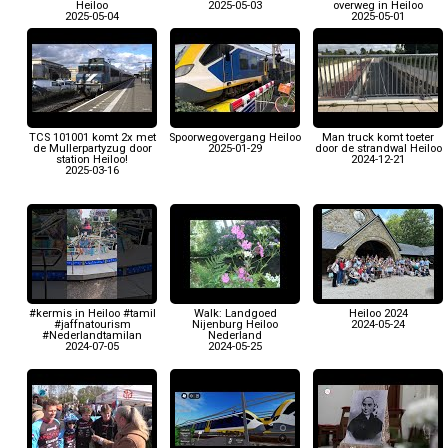
Heiloo
2025-05-03
overweg in Heiloo
2025-05-04
2025-05-01
TCS 101001 komt 2x met
Spoorwegovergang Heiloo
Man truck komt toeter
de Mullerpartyzug door
2025-01-29
door de strandwal Heiloo
station Heiloo!
2024-12-21
2025-03-16
#kermis in Heiloo #tamil
Walk: Landgoed
Heiloo 2024
#jaffnatourism
Nijenburg Heiloo
2024-05-24
#Nederlandtamilan
Nederland
2024-07-05
2024-05-25