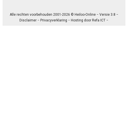
Alle rechten voorbehouden 2001-2026 © Heiloo-Online − Versie 3.8 −
Disclaimer
−
Privacyverklaring
− Hosting door
Refa ICT
−