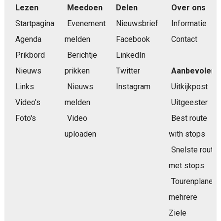
Lezen
Meedoen
Delen
Over ons
Startpagina
Evenement
Nieuwsbrief
Informatie
Agenda
melden
Facebook
Contact
Prikbord
Berichtje
LinkedIn
Nieuws
prikken
Twitter
Aanbevolen
Links
Nieuws
Instagram
Uitkijkpost
Video's
melden
Uitgeester
Foto's
Video
Best route
uploaden
with stops
Snelste route
met stops
Tourenplaner
mehrere
Ziele