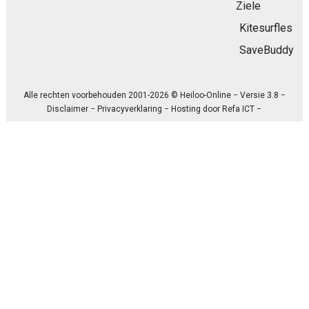
Ziele
Kitesurfles
SaveBuddy
Alle rechten voorbehouden 2001-2026 © Heiloo-Online − Versie 3.8 −
Disclaimer
−
Privacyverklaring
− Hosting door
Refa ICT
−