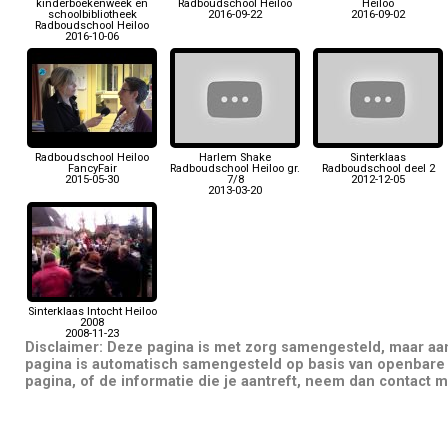
kinderboekenweek en
Radboudschool Heiloo
Heiloo
schoolbibliotheek
2016-09-22
2016-09-02
Radboudschool Heiloo
2016-10-06
Radboudschool Heiloo
Harlem Shake
Sinterklaas
FancyFair
Radboudschool Heiloo gr.
Radboudschool deel 2
2015-05-30
7/8
2012-12-05
2013-03-20
Sinterklaas Intocht Heiloo
2008
2008-11-23
Disclaimer: Deze pagina is met zorg samengesteld, maar a
pagina is automatisch samengesteld op basis van openbare 
pagina, of de informatie die je aantreft, neem dan contact m