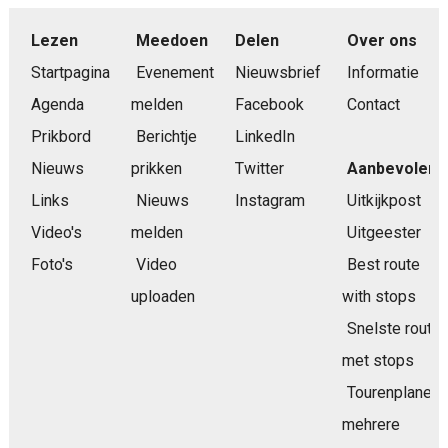
Lezen
Meedoen
Delen
Over ons
Startpagina
Evenement
Nieuwsbrief
Informatie
Agenda
melden
Facebook
Contact
Prikbord
Berichtje
LinkedIn
Nieuws
prikken
Twitter
Aanbevolen
Links
Nieuws
Instagram
Uitkijkpost
Video's
melden
Uitgeester
Foto's
Video
Best route
uploaden
with stops
Snelste route
met stops
Tourenplaner
mehrere