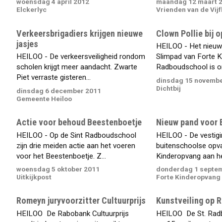
woensdag 4 april 2012
maandag 12 maart 
Elckerlyc
Vrienden van de Vij
Verkeersbrigadiers krijgen nieuwe
Clown Pollie bij 
jasjes
HEILOO - Het nieu
HEILOO - De verkeersveiligheid rondom
Slimpad van Forte K
scholen krijgt meer aandacht. Zwarte
Radboudschool is on
Piet verraste gisteren...
dinsdag 15 novembe
Dichtbij
dinsdag 6 december 2011
Gemeente Heiloo
Actie voor behoud Beestenboetje
Nieuw pand voor 
HEILOO - Op de Sint Radboudschool
HEILOO - De vestigi
zijn drie meiden actie aan het voeren
buitenschoolse opv
voor het Beestenboetje. Z...
Kinderopvang aan het
woensdag 5 oktober 2011
donderdag 1 septe
Uitkijkpost
Forte Kinderopvang
Romeyn juryvoorzitter Cultuurprijs
Kunstveiling op 
HEILOO  De Rabobank Cultuurprijs
HEILOO  De St. Ra