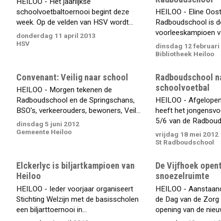
HEILOO - Het jaarlijkse
schoolvoetbaltoernooi begint deze
HEILOO - Eline Oost
week. Op de velden van HSV wordt...
Radboudschool is d
voorleeskampioen van
donderdag 11 april 2013
HSV
dinsdag 12 februari
Bibliotheek Heiloo
Convenant: Veilig naar school
Radboudschool na
schoolvoetbal
HEILOO - Morgen tekenen de
Radboudschool en de Springschans,
HEILOO - Afgelope
BSO's, verkeerouders, bewoners, Veil...
heeft het jongensv
5/6 van de Radbouds
dinsdag 5 juni 2012
Gemeente Heiloo
vrijdag 18 mei 2012
St Radboudschool
Elckerlyc is biljartkampioen van
De Vijfhoek open
Heiloo
snoezelruimte
HEILOO - Ieder voorjaar organiseert
HEILOO - Aanstaand
Stichting Welzijn met de basisscholen
de Dag van de Zorg i
een biljarttoernooi in...
opening van de nieuw