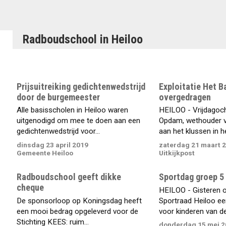
Radboudschool in Heiloo
Prijsuitreiking gedichtenwedstrijd
Exploitatie Het B
door de burgemeester
overgedragen
Alle basisscholen in Heiloo waren
HEILOO - Vrijdagoc
uitgenodigd om mee te doen aan een
Opdam, wethouder v
gedichtenwedstrijd voor...
aan het klussen in he
dinsdag 23 april 2019
zaterdag 21 maart 
Gemeente Heiloo
Uitkijkpost
Radboudschool geeft dikke
Sportdag groep 5
cheque
HEILOO - Gisteren 
De sponsorloop op Koningsdag heeft
Sportraad Heiloo ee
een mooi bedrag opgeleverd voor de
voor kinderen van de.
Stichting KEES: ruim...
donderdag 15 mei 2