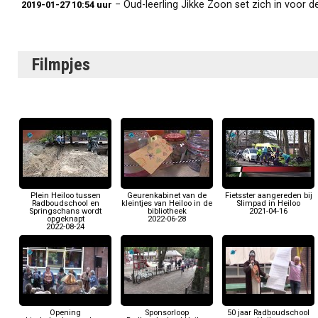
− Oud-leerling Jikke Zoon set zich in voor d
2019-01-27 10:54 uur
Filmpjes
Plein Heiloo tussen
Geurenkabinet van de
Fietsster aangereden bij
Radboudschool en
kleintjes van Heiloo in de
Slimpad in Heiloo
Springschans wordt
bibliotheek
2021-04-16
opgeknapt
2022-06-28
2022-08-24
Opening
Sponsorloop
50 jaar Radboudschool