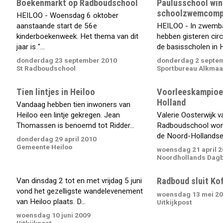
Boekenmarkt op Radboudschool
Paulusschool win
schoolzwemcompe
HEILOO - Woensdag 6 oktober
aanstaande start de 56e
HEILOO - In zwemba
kinderboekenweek. Het thema van dit
hebben gisteren cir
jaar is "...
de basisscholen in He
donderdag 23 september 2010
donderdag 2 septe
St Radboudschool
Sportbureau Alkmaa
Tien lintjes in Heiloo
Voorleeskampioe
Holland
Vandaag hebben tien inwoners van
Heiloo een lintje gekregen. Jean
Valerie Oosterwijk v
Thomassen is benoemd tot Ridder...
Radboudschool wo
de Noord-Hollandse f
donderdag 29 april 2010
Gemeente Heiloo
woensdag 21 april 
Noordhollands Dag
Radboud sluit Kof
Van dinsdag 2 tot en met vrijdag 5 juni
vond het gezelligste wandelevenement
woensdag 13 mei 2
van Heiloo plaats. D...
Uitkijkpost
woensdag 10 juni 2009