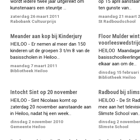
wordt iedere twee jaar uitgereikt om
op 15 april aanstaan
kunstenaars een steuntje ...
ten gunste van...
zaterdag 26 maart 2011
maandag 21 maart 
Rabobank Cultuurprijs
St Radboudschool
Meander aan kop bij Kinderjury
Floor Mulder wint
voorleeswedstrij
HEILOO - Er nemen al meer dan 150
kinderen uit de groepen 3 t/m 8 van de
HEILOO  Maandaga
basisscholen in Heiloo...
basisschoolleerlinge
elkaar aan om de...
maandag 7 maart 2011
Bibliotheek Heiloo
dinsdag 15 februari
Bibliotheek Heiloo
Intocht Sint op 20 november
Radboud bij slim
HEILOO - Sint Nicolaas komt op
HEILOO - De St Ra
zaterdag 20 november aanstaande aan
mee aan het televi
in Heiloo, nadat hij een week...
Slimste School van..
dinsdag 2 november 2010
dinsdag 2 november
Gemeente Heiloo
Slimste School