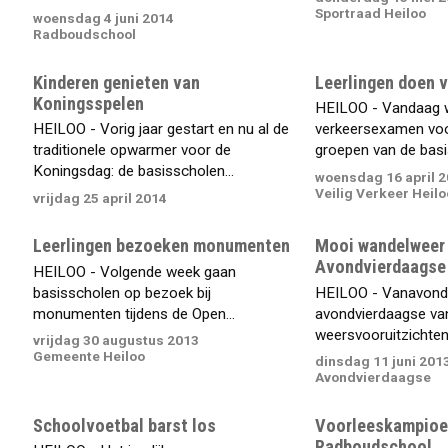
Sportraad Heiloo
woensdag 4 juni 2014
Radboudschool
Kinderen genieten van
Leerlingen doen 
Koningsspelen
HEILOO - Vandaag w
HEILOO - Vorig jaar gestart en nu al de
verkeersexamen voo
traditionele opwarmer voor de
groepen van de basis
Koningsdag: de basisscholen...
woensdag 16 april 
Veilig Verkeer Heilo
vrijdag 25 april 2014
Leerlingen bezoeken monumenten
Mooi wandelweer
Avondvierdaagse
HEILOO - Volgende week gaan
basisscholen op bezoek bij
HEILOO - Vanavond b
monumenten tijdens de Open...
avondvierdaagse van
weersvooruitzichten 
vrijdag 30 augustus 2013
Gemeente Heiloo
dinsdag 11 juni 201
Avondvierdaagse
Schoolvoetbal barst los
Voorleeskampioe
Radboudschool