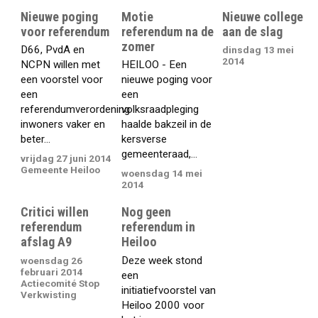
Nieuwe poging
Motie
Nieuwe college
voor referendum
referendum na de
aan de slag
zomer
D66, PvdA en
dinsdag 13 mei
2014
NCPN willen met
HEILOO - Een
een voorstel voor
nieuwe poging voor
een
een
referendumverordening
volksraadpleging
inwoners vaker en
haalde bakzeil in de
beter...
kersverse
gemeenteraad,...
vrijdag 27 juni 2014
Gemeente Heiloo
woensdag 14 mei
2014
Critici willen
Nog geen
referendum
referendum in
afslag A9
Heiloo
Deze week stond
woensdag 26
februari 2014
een
Actiecomité Stop
initiatiefvoorstel van
Verkwisting
Heiloo 2000 voor