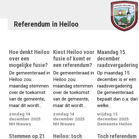
Referendum in Heiloo
Hoe denkt Heiloo
Kiest Heiloo voor
Maandag 15
over een
fusie of komt er
december
mogelijke fusie?
een referendum?
raadsvergadering
De gemeenteraad in
De gemeenteraad in
Op maandag 15
Heiloo zou
Heiloo zou
december is er een
maandag stemmen
maandag stemmen
raadsvergadering.
over de toekomst
over de toekomst
De gemeenteraad
van de gemeente,
van de gemeente,
bepaalt dan o.a. dan
maar dit wordt...
maar dit wordt...
welke...
zondag 14
zondag 14
vrijdag 12
december 2025
december 2025
december 2025
NH Nieuws
NH Nieuws
Gemeente Heiloo
Stemmen op 21
Heiloo: toch
Toch referendum