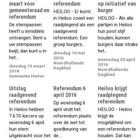
maart voor
referendum
op initiatief van
gemeenteraad en
burger
HEILOO - Er komt
referendum
in Heiloo zowel een
HEILOO - Als alle
De stempassen
raadplegend als een
partijen in Heiloo
heeft u inmiddels
raadgevend
hun poot stijf
ontvangen. Bent u
referendum. Een
houden, kunnen
uw stempassen
groep burgers...
burgers daar straks
kwijt, dan kunt u in
het...
dinsdag 10 mei
het...
2016
woensdag 20 april
Noordhollands
2016
dinsdag 13 maart
Dagblad
Noordhollands
2018
Dagblad
Gemeente Heiloo
Uitslag
Referendum 6
Heiloo krijgt
raadgevend
april 2016
raadplegend
referendum
referendum
Op woensdag 6
In Heiloo hebben
april vindt het
HEILOO - Heiloo
7.670 kiezers op
referendum plaats
krijgt de
woensdag 6 april
over de wet tot
mogelijkheid om
hun stem
goedkeuring van
een referendum te
uitgebracht voor het
de...
houden. Dat kan