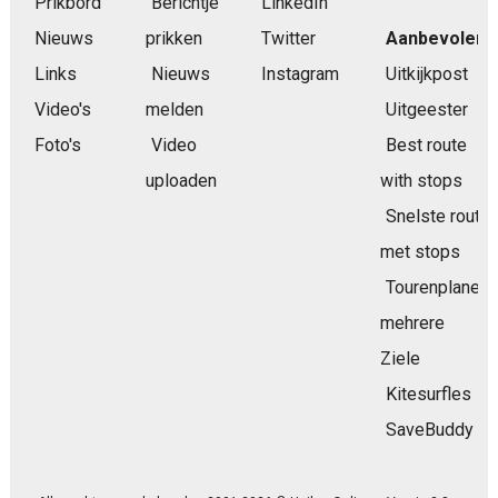
Prikbord
Berichtje
LinkedIn
Nieuws
prikken
Twitter
Aanbevolen
Links
Nieuws
Instagram
Uitkijkpost
Video's
melden
Uitgeester
Foto's
Video
Best route
uploaden
with stops
Snelste route
met stops
Tourenplaner
mehrere
Ziele
Kitesurfles
SaveBuddy