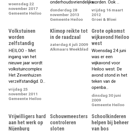
onderhoudsvriendelijke...
worden. Ook ...
woensdag 22
november 2017
donderdag 28
vrijdag 16 maart
Gemeente Heiloo
november 2013
2012
Gemeente Heiloo
Groei & Bloei
Volkstuinen
Klimop reikte tot
Grote opkomst
worden
in de raadzaal
wijkavond Heiloo
zelfstandig
west
zaterdag 4 juli 2009
Alkmaars Weekblad
HEILOO - Met
Woensdag 24 juni
ingang van het
was er een
nieuwe jaar wordt
wijkavond voor
volkstuincomplex
Heiloo west. De
Het Zevenhuizen
avond stond in het
verzelfstandigd. D...
teken van de
openba...
vrijdag 25
november 2011
dinsdag 30 juni
Gemeente Heiloo
2009
Gemeente Heiloo
Vrijwilligers hard
Schouwmeesters
Schoolkinderen
aan het werk op
controleren
helpen bij beheer
Nijenburg
sloten
van bos