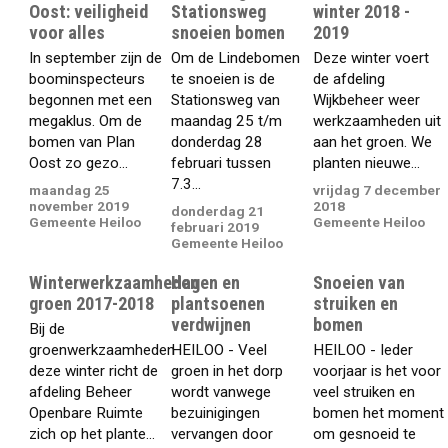
Oost: veiligheid
Stationsweg
winter 2018 -
voor alles
snoeien bomen
2019
In september zijn de
Om de Lindebomen
Deze winter voert
boominspecteurs
te snoeien is de
de afdeling
begonnen met een
Stationsweg van
Wijkbeheer weer
megaklus. Om de
maandag 25 t/m
werkzaamheden uit
bomen van Plan
donderdag 28
aan het groen. We
Oost zo gezo...
februari tussen
planten nieuwe...
7.3...
maandag 25
vrijdag 7 december
november 2019
2018
donderdag 21
Gemeente Heiloo
Gemeente Heiloo
februari 2019
Gemeente Heiloo
Winterwerkzaamheden
Hagen en
Snoeien van
groen 2017-2018
plantsoenen
struiken en
verdwijnen
bomen
Bij de
groenwerkzaamheden
HEILOO - Veel
HEILOO - Ieder
deze winter richt de
groen in het dorp
voorjaar is het voor
afdeling Beheer
wordt vanwege
veel struiken en
Openbare Ruimte
bezuinigingen
bomen het moment
zich op het plante...
vervangen door
om gesnoeid te