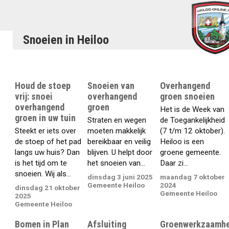
Snoeien in Heiloo
Houd de stoep
Snoeien van
Overhangend
vrij: snoei
overhangend
groen snoeien
overhangend
groen
Het is de Week van
groen in uw tuin
Straten en wegen
de Toegankelijkheid
Steekt er iets over
moeten makkelijk
(7 t/m 12 oktober).
de stoep of het pad
bereikbaar en veilig
Heiloo is een
langs uw huis? Dan
blijven. U helpt door
groene gemeente.
is het tijd om te
het snoeien van...
Daar zi...
snoeien. Wij als...
dinsdag 3 juni 2025
maandag 7 oktober
Gemeente Heiloo
2024
dinsdag 21 oktober
Gemeente Heiloo
2025
Gemeente Heiloo
Bomen in Plan
Afsluiting
Groenwerkzaamh