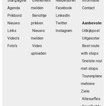
Startpagina
Evenement
Nieuwsbrief
Informatie
Agenda
melden
Facebook
Contact
Prikbord
Berichtje
LinkedIn
Nieuws
prikken
Twitter
Aanbevolen
Links
Nieuws
Instagram
Uitkijkpost
Video's
melden
Uitgeester
Foto's
Video
Best route
uploaden
with stops
Snelste route
met stops
Tourenplaner
mehrere
Ziele
Kitesurfles