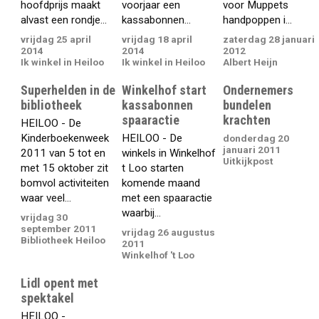
hoofdprijs maakt
voorjaar een
voor Muppets
alvast een rondje...
kassabonnen...
handpoppen i...
vrijdag 25 april
vrijdag 18 april
zaterdag 28 januari
2014
2014
2012
Ik winkel in Heiloo
Ik winkel in Heiloo
Albert Heijn
Superhelden in de
Winkelhof start
Ondernemers
bibliotheek
kassabonnen
bundelen
spaaractie
krachten
HEILOO - De
Kinderboekenweek
HEILOO - De
donderdag 20
januari 2011
2011 van 5 tot en
winkels in Winkelhof
Uitkijkpost
met 15 oktober zit
t Loo starten
bomvol activiteiten
komende maand
waar veel...
met een spaaractie
waarbij...
vrijdag 30
september 2011
vrijdag 26 augustus
Bibliotheek Heiloo
2011
Winkelhof 't Loo
Lidl opent met
spektakel
HEILOO -