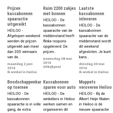
Prijzen
Ruim 2200 zakjes
Laatste
kassabonnen
met bonnen
kassabonnen
spaaractie
inleveren
HEILOO - De
uitgereikt
kassabonnen
HEILOO - De
HEILOO -
spaaractie van de
kassabonnen
Afgelopen weekend
middenstand heeft
spaaractie van de
werden de prijzen
flinke respons
middenstand wordt
uitgereikt aan meer
opgeleverd. De
dit weekend
dan 200 winnaars
prijzen...
afgesloten. Je kunt
van de...
kans...
woensdag 28 mei
2014
maandag 2 juni
dinsdag 20 mei
Uitkijkpost
2014
2014
Ik winkel in Heiloo
Ik winkel in Heiloo
Boodschappenkar
Kassabonnen
Muppets
op toernee
sparen voor auto
veroveren Heiloo
HEILOO - De
HEILOO - De
HEILOO - Bij de
kassabonnen
winkeliers in Heiloo
Albert Heijn filialen
spaaractie is in volle
werken samen en
in Heiloo is de
gang, de extra
organiseren dit
nieuwe spaaractie