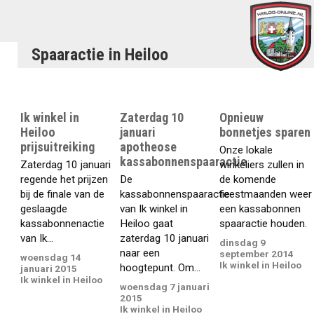
Spaaractie in Heiloo
Ik winkel in
Zaterdag 10
Opnieuw
Heiloo
januari
bonnetjes sparen
prijsuitreiking
apotheose
Onze lokale
kassabonnenspaaractie
Zaterdag 10 januari
winkeliers zullen in
regende het prijzen
De
de komende
bij de finale van de
kassabonnenspaaractie
feestmaanden weer
geslaagde
van Ik winkel in
een kassabonnen
kassabonnenactie
Heiloo gaat
spaaractie houden.
van Ik...
zaterdag 10 januari
dinsdag 9
naar een
september 2014
woensdag 14
Ik winkel in Heiloo
hoogtepunt. Om...
januari 2015
Ik winkel in Heiloo
woensdag 7 januari
2015
Ik winkel in Heiloo