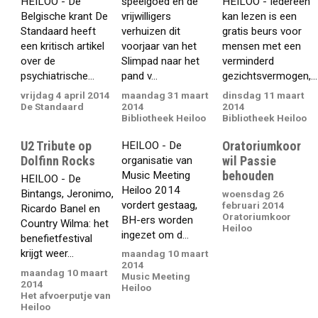
HEILOO - De
speelgoed en de
HEILOO - Iedereen
Belgische krant De
vrijwilligers
kan lezen is een
Standaard heeft
verhuizen dit
gratis beurs voor
een kritisch artikel
voorjaar van het
mensen met een
over de
Slimpad naar het
verminderd
psychiatrische...
pand v...
gezichtsvermogen,...
vrijdag 4 april 2014
maandag 31 maart
dinsdag 11 maart
De Standaard
2014
2014
Bibliotheek Heiloo
Bibliotheek Heiloo
U2 Tribute op
Oratoriumkoor
HEILOO - De
Dolfinn Rocks
wil Passie
organisatie van
behouden
Music Meeting
HEILOO - De
Heiloo 2014
Bintangs, Jeronimo,
woensdag 26
vordert gestaag,
februari 2014
Ricardo Banel en
Oratoriumkoor
BH-ers worden
Country Wilma: het
Heiloo
ingezet om d...
benefietfestival
krijgt weer...
maandag 10 maart
2014
maandag 10 maart
Music Meeting
2014
Heiloo
Het afvoerputje van
Heiloo