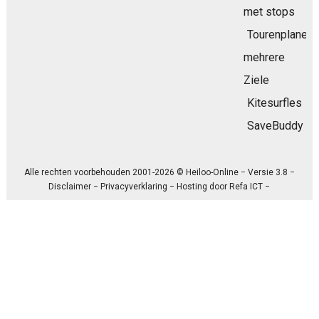
met stops
Tourenplaner
mehrere
Ziele
Kitesurfles
SaveBuddy
Alle rechten voorbehouden 2001-2026 © Heiloo-Online − Versie 3.8 −
Disclaimer
−
Privacyverklaring
− Hosting door
Refa ICT
−