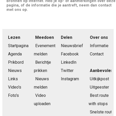
bronnen op internet. Heb je op- of aanmerkingen over deze
pagina, of de informatie die je aantreft, neem dan contact
met ons op.
Lezen
Meedoen
Delen
Over ons
Startpagina
Evenement
Nieuwsbrief
Informatie
Agenda
melden
Facebook
Contact
Prikbord
Berichtje
LinkedIn
Nieuws
prikken
Twitter
Aanbevolen
Links
Nieuws
Instagram
Uitkijkpost
Video's
melden
Uitgeester
Foto's
Video
Best route
uploaden
with stops
Snelste route