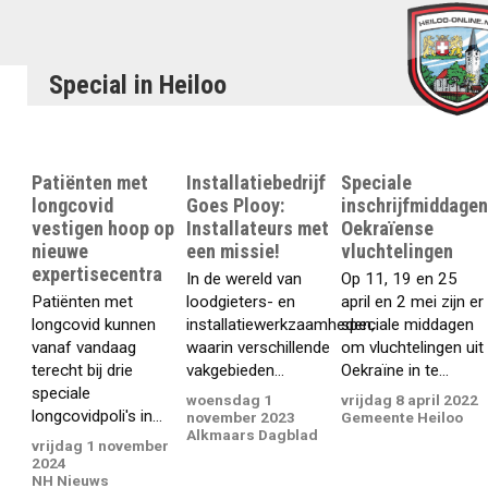
Special in Heiloo
Patiënten met
Installatiebedrijf
Speciale
longcovid
Goes Plooy:
inschrijfmiddage
vestigen hoop op
Installateurs met
Oekraïense
nieuwe
een missie!
vluchtelingen
expertisecentra
In de wereld van
Op 11, 19 en 25
Patiënten met
loodgieters- en
april en 2 mei zijn er
longcovid kunnen
installatiewerkzaamheden,
speciale middagen
vanaf vandaag
waarin verschillende
om vluchtelingen uit
terecht bij drie
vakgebieden...
Oekraïne in te...
speciale
woensdag 1
vrijdag 8 april 2022
longcovidpoli's in...
november 2023
Gemeente Heiloo
Alkmaars Dagblad
vrijdag 1 november
2024
NH Nieuws