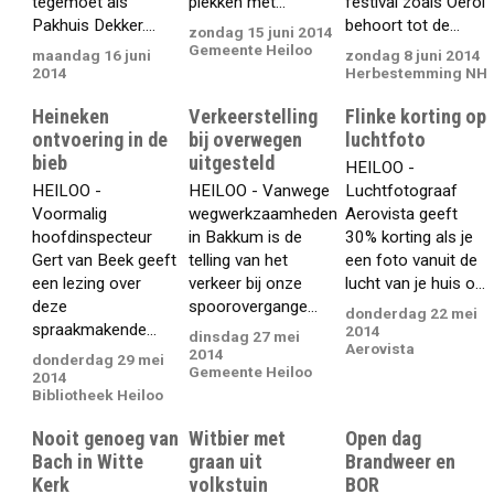
tegemoet als
plekken met...
festival zoals Oerol
Pakhuis Dekker....
behoort tot de...
zondag 15 juni 2014
Gemeente Heiloo
maandag 16 juni
zondag 8 juni 2014
2014
Herbestemming NH
Heineken
Verkeerstelling
Flinke korting op
ontvoering in de
bij overwegen
luchtfoto
bieb
uitgesteld
HEILOO -
HEILOO -
HEILOO - Vanwege
Luchtfotograaf
Voormalig
wegwerkzaamheden
Aerovista geeft
hoofdinspecteur
in Bakkum is de
30% korting als je
Gert van Beek geeft
telling van het
een foto vanuit de
een lezing over
verkeer bij onze
lucht van je huis o...
deze
spoorovergange...
donderdag 22 mei
spraakmakende...
2014
dinsdag 27 mei
Aerovista
2014
donderdag 29 mei
Gemeente Heiloo
2014
Bibliotheek Heiloo
Nooit genoeg van
Witbier met
Open dag
Bach in Witte
graan uit
Brandweer en
Kerk
volkstuin
BOR