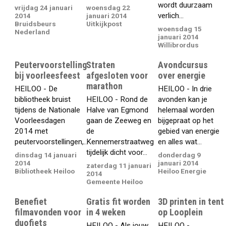
wordt duurzaam
vrijdag 24 januari
woensdag 22
verlich...
2014
januari 2014
Bruidsbeurs
Uitkijkpost
woensdag 15
Nederland
januari 2014
Willibrordus
Peutervoorstelling
Straten
Avondcursus
bij voorleesfeest
afgesloten voor
over energie
marathon
HEILOO - De
HEILOO - In drie
bibliotheek bruist
HEILOO - Rond de
avonden kan je
tijdens de Nationale
Halve van Egmond
helemaal worden
Voorleesdagen
gaan de Zeeweg en
bijgepraat op het
2014 met
de
gebied van energie
peutervoorstellingen,...
Kennemerstraatweg
en alles wat...
tijdelijk dicht voor...
dinsdag 14 januari
donderdag 9
2014
januari 2014
zaterdag 11 januari
Bibliotheek Heiloo
Heiloo Energie
2014
Gemeente Heiloo
Benefiet
Gratis fit worden
3D printen in tent
filmavonden voor
in 4 weken
op Looplein
duofiets
HEILOO - Als jouw
HEILOO -