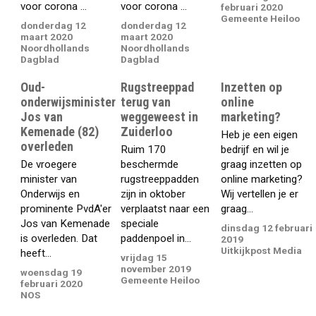
voor corona ...
voor corona ...
februari 2020
Gemeente Heiloo
donderdag 12
donderdag 12
maart 2020
maart 2020
Noordhollands
Noordhollands
Dagblad
Dagblad
Oud-
Rugstreeppad
Inzetten op
onderwijsminister
terug van
online
Jos van
weggeweest in
marketing?
Kemenade (82)
Zuiderloo
Heb je een eigen
overleden
Ruim 170
bedrijf en wil je
De vroegere
beschermde
graag inzetten op
minister van
rugstreeppadden
online marketing?
Onderwijs en
zijn in oktober
Wij vertellen je er
prominente PvdA'er
verplaatst naar een
graag...
Jos van Kemenade
speciale
dinsdag 12 februari
is overleden. Dat
paddenpoel in...
2019
Uitkijkpost Media
heeft...
vrijdag 15
november 2019
woensdag 19
Gemeente Heiloo
februari 2020
NOS