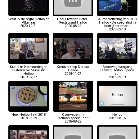
Kerst in de regio Heiloo en
Deal Fletcher Hotel -
Autobelettering van HOB
Alkmaar
Restaurant Heiloo
Heiloo - De specialist in
2020-12-21
2020-08-24
bedrijfspromotie
2020-02-13
Kunst in Herinnering in
Kerstverkoop Dorcas
Spoorwegovergang
Historische Museum
Heiloo
Zeeweg Heiloo: Special
Heiloo
2018-11-27
edit
2019-07-17
2018-09-19
Heel Heiloo Bakt 2018
Overwegen in
Heiloo
2018-08-29
Heiloo//special edit
2018-08-16
2018-08-22