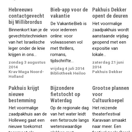
Hebreeuws
Bieb-app voor de
Pakhuis Dekker
contactgevecht
vakantie
opent de deuren
bij Willibrordus
De VakantieBieb is
Het voormalige
Binnenkort kan je de
voor iedereen
zaadpakhuis wordt
gevechtstechnieken
online: voor
aanstaande vrijdag
van het Israelische
volwassenen vol
geopend met een
leger onder de knie
met thrillers,
expositie van
krijgen in ons...
romans,
lokale...
tijdschrifte...
zondag 3 augustus
zaterdag 21 juni
2014
2014
vrijdag 4 juli 2014
Krav Maga Noord-
Pakhuis Dekker
Bibliotheek Heiloo
Holland
Pakhuis krijgt
Bijzondere
Grootse plannen
nieuwe
fietstocht op
voor
bestemming
Waterdag
Cultuurkoepel
Het voormalige
Op de regionale dag
Het reizende
zaadpakhuis aan de
van het water leidt
theaterfestival
Holleweg gaat een
een fietsroute langs
Karavaan smaakt
nieuwe toekomst
wetenswaardige
naar meer. Een