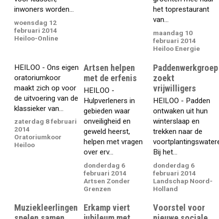
inwoners worden...
het toprestaurant
van...
woensdag 12
februari 2014
maandag 10
Heiloo-Online
februari 2014
Heiloo Energie
Artsen helpen
Paddenwerkgroep
HEILOO - Ons eigen
met de erfenis
zoekt
oratoriumkoor
vrijwilligers
maakt zich op voor
HEILOO -
de uitvoering van de
Hulpverleners in
HEILOO - Padden
klassieker van...
gebieden waar
ontwaken uit hun
onveiligheid en
winterslaap en
zaterdag 8 februari
2014
geweld heerst,
trekken naar de
Oratoriumkoor
helpen met vragen
voortplantingswater
Heiloo
over erv...
Bij het...
donderdag 6
donderdag 6
februari 2014
februari 2014
Artsen Zonder
Landschap Noord-
Grenzen
Holland
Muziekleerlingen
Erkamp viert
Voorstel voor
spelen samen
jubileum met
nieuwe sociale