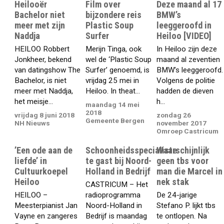
Heilooër
Film over
Deze maand al 17
Bachelor niet
bijzondere reis
BMW’s
meer met zijn
Plastic Soup
leeggeroofd in
Naddja
Surfer
Heiloo [VIDEO]
HEILOO Robbert
Merijn Tinga, ook
In Heiloo zijn deze
Jonkheer, bekend
wel de ‘Plastic Soup
maand al zeventien
van datingshow The
Surfer’ genoemd, is
BMW’s leeggeroofd.
Bachelor, is niet
vrijdag 25 mei in
Volgens de politie
meer met Naddja,
Heiloo. In theat...
hadden de dieven
het meisje...
h...
maandag 14 mei
2018
vrijdag 8 juni 2018
zondag 26
Gemeente Bergen
NH Nieuws
november 2017
Omroep Castricum
’Een ode aan de
Schoonheidsspecialiste
Waarschijnlijk
liefde’ in
te gast bij Noord-
geen tbs voor
Cultuurkoepel
Holland in Bedrijf
man die Marcel in
Heiloo
nek stak
CASTRICUM – Het
HEILOO –
radioprogramma
De 24-jarige
Meesterpianist Jan
Noord-Holland in
Stefano P. lijkt tbs
Vayne en zangeres
Bedrijf is maandag
te ontlopen. Na