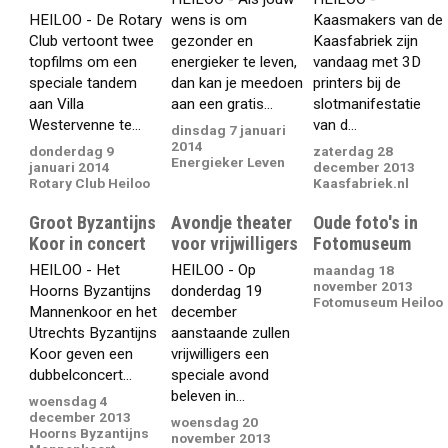
HEILOO - De Rotary
wens is om
Kaasmakers van de
Club vertoont twee
gezonder en
Kaasfabriek zijn
topfilms om een
energieker te leven,
vandaag met 3D
speciale tandem
dan kan je meedoen
printers bij de
aan Villa
aan een gratis...
slotmanifestatie
Westervenne te...
van d...
dinsdag 7 januari
2014
donderdag 9
zaterdag 28
Energieker Leven
januari 2014
december 2013
Rotary Club Heiloo
Kaasfabriek.nl
Groot Byzantijns
Avondje theater
Oude foto's in
Koor in concert
voor vrijwilligers
Fotomuseum
HEILOO - Het
HEILOO - Op
maandag 18
november 2013
Hoorns Byzantijns
donderdag 19
Fotomuseum Heiloo
Mannenkoor en het
december
Utrechts Byzantijns
aanstaande zullen
Koor geven een
vrijwilligers een
dubbelconcert...
speciale avond
beleven in...
woensdag 4
december 2013
woensdag 20
Hoorns Byzantijns
november 2013