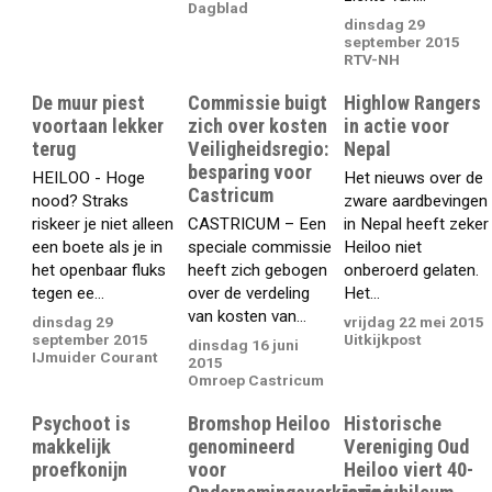
Dagblad
dinsdag 29
september 2015
RTV-NH
De muur piest
Commissie buigt
Highlow Rangers
voortaan lekker
zich over kosten
in actie voor
terug
Veiligheidsregio:
Nepal
besparing voor
HEILOO - Hoge
Het nieuws over de
Castricum
nood? Straks
zware aardbevingen
riskeer je niet alleen
CASTRICUM – Een
in Nepal heeft zeker
een boete als je in
speciale commissie
Heiloo niet
het openbaar fluks
heeft zich gebogen
onberoerd gelaten.
tegen ee...
over de verdeling
Het...
van kosten van...
dinsdag 29
vrijdag 22 mei 2015
september 2015
Uitkijkpost
dinsdag 16 juni
IJmuider Courant
2015
Omroep Castricum
Psychoot is
Bromshop Heiloo
Historische
makkelijk
genomineerd
Vereniging Oud
proefkonijn
voor
Heiloo viert 40-