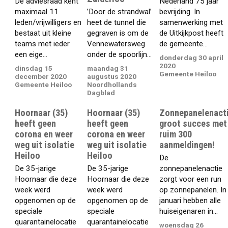
De adviesraad kent
Nederland 75 jaar
maximaal 11
’Door de strandwal’
bevrijding. In
leden/vrijwilligers en
heet de tunnel die
samenwerking met
bestaat uit kleine
gegraven is om de
de Uitkijkpost heeft
teams met ieder
Vennewatersweg
de gemeente...
een eige...
onder de spoorlijn...
donderdag 30 april
2020
dinsdag 15
maandag 31
Gemeente Heiloo
december 2020
augustus 2020
Gemeente Heiloo
Noordhollands
Dagblad
Hoornaar (35)
Hoornaar (35)
Zonnepanelenact
heeft geen
heeft geen
groot succes met
corona en weer
corona en weer
ruim 300
weg uit isolatie
weg uit isolatie
aanmeldingen!
Heiloo
Heiloo
De
De 35-jarige
De 35-jarige
zonnepanelenactie
Hoornaar die deze
Hoornaar die deze
zorgt voor een run
week werd
week werd
op zonnepanelen. In
opgenomen op de
opgenomen op de
januari hebben alle
speciale
speciale
huiseigenaren in...
quarantainelocatie
quarantainelocatie
woensdag 26