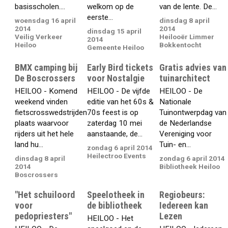
basisscholen....
welkom op de
van de lente. De...
eerste...
woensdag 16 april
dinsdag 8 april
2014
2014
dinsdag 15 april
Veilig Verkeer
Heilooër Limmer
2014
Heiloo
Bokkentocht
Gemeente Heiloo
BMX camping bij
Early Bird tickets
Gratis advies van
De Boscrossers
voor Nostalgie
tuinarchitect
HEILOO - Komend
HEILOO - De vijfde
HEILOO - De
weekend vinden
editie van het 60s &
Nationale
fietscrosswedstrijden
70s feest is op
Tuinontwerpdag van
plaats waarvoor
zaterdag 10 mei
de Nederlandse
rijders uit het hele
aanstaande, de...
Vereniging voor
land hu...
Tuin- en...
zondag 6 april 2014
Heilectroo Events
dinsdag 8 april
zondag 6 april 2014
2014
Bibliotheek Heiloo
Boscrossers
"Het schuiloord
Speelotheek in
Regiobeurs:
voor
de bibliotheek
Iedereen kan
pedopriesters"
Lezen
HEILOO - Het