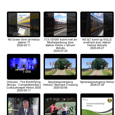
NS Green Virm at Heiloo
TCS 101001 komt met de
NS SLT komt op VOLLE
station ??
Mullerpartyzug door
snelheid door station
2026-02-11
station Heiloo + tyfoon!
Heiloo! #shorts
#shots
2025-05-27
2025-07-23
Virtuoso - The Electrifying
Spoorwegovergang
Spoorwegovergang Heiloo
Strings - Compilatievideo |
Heiloo// Railroad Crossing
2024-07-20
Cultuurkoepel Heiloo 2025
2025-02-06
2025-05-17