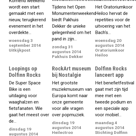
Komend weekend
wordt een start
Tijdens het Open
Het Oratoriumkoor
gemaakt met een
Monumentenweekend
Heiloo hervat de
nieuw, terugkerend
biedt Pakhuis
repetities voor de
evenement in het
Dekker de unieke
uitvoering van het
overdekte...
gelegenheid om het
Bach's...
pand in zijn...
woensdag 3
woensdag 20
september 2014
augustus 2014
zondag 31
Uitkijkpost
Oratoriumkoor
augustus 2014
Heiloo
Pakhuis Dekker
Loopings op
RockArt museum
Dolfinn Rocks
Dolfinn Rocks
bij Nostalgie
lanceert app
De Super Space
Het grootste
Het benefietfestival
Bike is een
muziekmuseum van
gaat met zijn tijd
uitdaging voor
Europa komt naar
mee met een
waaghalzen en
onze gemeente
tweede podium en
fietsfanaten. Wie
voor alle vragen
een speciale app
gaat het meest over
over popmuziek.
voor mobiel...
de...
dinsdag 19
maandag 4
augustus 2014
augustus 2014
dinsdag 19
Heilectroo
Stichting Dolfinn
augustus 2014