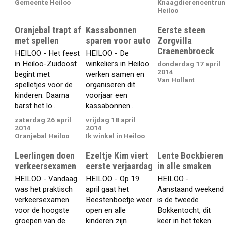
Gemeente Heiloo
Knaagdierencentru
Heiloo
Oranjebal trapt af
Kassabonnen
Eerste steen
met spellen
sparen voor auto
Zorgvilla
Craenenbroeck
HEILOO - Het feest
HEILOO - De
in Heiloo-Zuidoost
winkeliers in Heiloo
donderdag 17 april
2014
begint met
werken samen en
Van Hollant
spelletjes voor de
organiseren dit
kinderen. Daarna
voorjaar een
barst het lo...
kassabonnen...
zaterdag 26 april
vrijdag 18 april
2014
2014
Oranjebal Heiloo
Ik winkel in Heiloo
Leerlingen doen
Ezeltje Kim viert
Lente Bockbieren
verkeersexamen
eerste verjaardag
in alle smaken
HEILOO - Vandaag
HEILOO - Op 19
HEILOO -
was het praktisch
april gaat het
Aanstaand weekend
verkeersexamen
Beestenboetje weer
is de tweede
voor de hoogste
open en alle
Bokkentocht, dit
groepen van de
kinderen zijn
keer in het teken