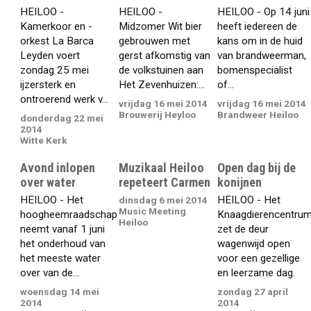
HEILOO -
HEILOO -
HEILOO - Op 14 juni
Kamerkoor en -
Midzomer Wit bier
heeft iedereen de
orkest La Barca
gebrouwen met
kans om in de huid
Leyden voert
gerst afkomstig van
van brandweerman,
zondag 25 mei
de volkstuinen aan
bomenspecialist
ijzersterk en
Het Zevenhuizen:...
of...
ontroerend werk v...
vrijdag 16 mei 2014
vrijdag 16 mei 2014
Brouwerij Heyloo
Brandweer Heiloo
donderdag 22 mei
2014
Witte Kerk
Avond inlopen
Muzikaal Heiloo
Open dag bij de
over water
repeteert Carmen
konijnen
HEILOO - Het
HEILOO - Het
dinsdag 6 mei 2014
Music Meeting
hoogheemraadschap
Knaagdierencentru
Heiloo
neemt vanaf 1 juni
zet de deur
het onderhoud van
wagenwijd open
het meeste water
voor een gezellige
over van de...
en leerzame dag.
woensdag 14 mei
zondag 27 april
2014
2014