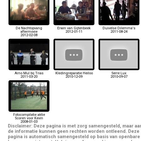
De Nachtopvang
Erwin van Gijtenbeek
Duivelse Dilemma's
aftermovie
2012-01-11
2011-08-24
2012-02-08
Arno Mul bij Trias
Kledingreparatie Heiloo
Serre Lux
2011-03-20
2010-12-09
2010-09-07
Fotocompilatie aktie
Scoren voor Kevin
2008-01-03
Disclaimer: Deze pagina is met zorg samengesteld, maar aa
de informatie kunnen geen rechten worden ontleend. Deze
pagina is automatisch samengesteld op basis van openbare