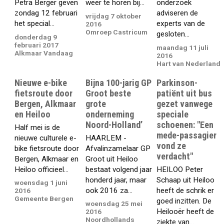
Petra Berger geven
weer te horen bij...
onderzoek
zondag 12 februari
adviseren de
vrijdag 7 oktober
het special...
experts van de
2016
Omroep Castricum
gesloten...
donderdag 9
februari 2017
maandag 11 juli
Alkmaar Vandaag
2016
Hart van Nederland
Nieuwe e-bike
Bijna 100-jarig GP
Parkinson-
fietsroute door
Groot beste
patiënt uit bus
Bergen, Alkmaar
grote
gezet vanwege
en Heiloo
onderneming
speciale
Noord-Holland’
schoenen: "Een
Half mei is de
mede-passagier
nieuwe culturele e-
HAARLEM -
vond ze
bike fietsroute door
Afvalinzamelaar GP
verdacht"
Bergen, Alkmaar en
Groot uit Heiloo
Heiloo officieel...
bestaat volgend jaar
HEILOO Peter
honderd jaar, maar
Schaap uit Heiloo
woensdag 1 juni
ook 2016 za...
heeft de schrik er
2016
Gemeente Bergen
goed inzitten. De
woensdag 25 mei
Heilooër heeft de
2016
Noordhollands
ziekte van...