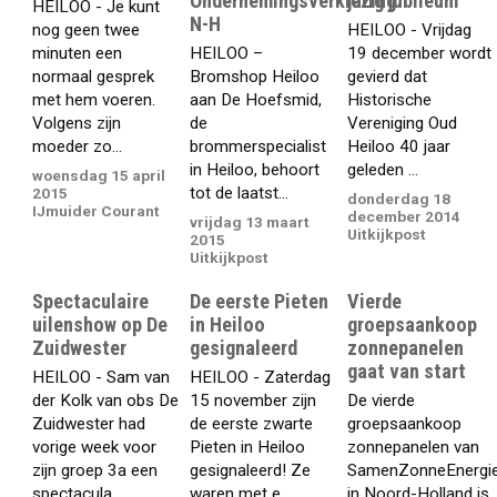
Ondernemingsverkiezing
jarig jubileum
HEILOO - Je kunt
N-H
nog geen twee
HEILOO - Vrijdag
minuten een
HEILOO –
19 december wordt
normaal gesprek
Bromshop Heiloo
gevierd dat
met hem voeren.
aan De Hoefsmid,
Historische
Volgens zijn
de
Vereniging Oud
moeder zo...
brommerspecialist
Heiloo 40 jaar
in Heiloo, behoort
geleden ...
woensdag 15 april
tot de laatst...
2015
donderdag 18
IJmuider Courant
december 2014
vrijdag 13 maart
Uitkijkpost
2015
Uitkijkpost
Spectaculaire
De eerste Pieten
Vierde
uilenshow op De
in Heiloo
groepsaankoop
Zuidwester
gesignaleerd
zonnepanelen
gaat van start
HEILOO - Sam van
HEILOO - Zaterdag
der Kolk van obs De
15 november zijn
De vierde
Zuidwester had
de eerste zwarte
groepsaankoop
vorige week voor
Pieten in Heiloo
zonnepanelen van
zijn groep 3a een
gesignaleerd! Ze
SamenZonneEnergi
spectacula...
waren met e...
in Noord-Holland is