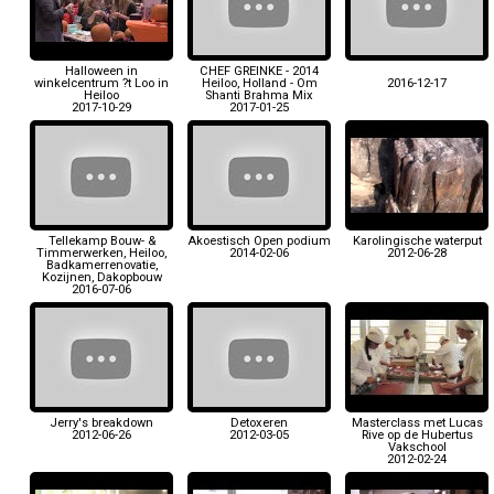
Halloween in
CHEF GREINKE - 2014
winkelcentrum ?t Loo in
Heiloo, Holland - Om
2016-12-17
Heiloo
Shanti Brahma Mix
2017-10-29
2017-01-25
Tellekamp Bouw- &
Akoestisch Open podium
Karolingische waterput
Timmerwerken, Heiloo,
2014-02-06
2012-06-28
Badkamerrenovatie,
Kozijnen, Dakopbouw
2016-07-06
Jerry's breakdown
Detoxeren
Masterclass met Lucas
2012-06-26
2012-03-05
Rive op de Hubertus
Vakschool
2012-02-24