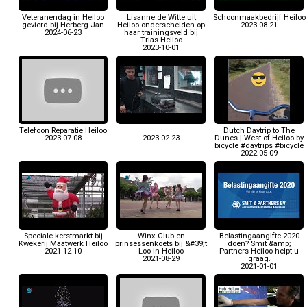
Veteranendag in Heiloo
Lisanne de Witte uit
Schoonmaakbedrijf Heiloo
gevierd bij Herberg Jan
Heiloo onderscheiden op
2023-08-21
2024-06-23
haar trainingsveld bij
Trias Heiloo
2023-10-01
Telefoon Reparatie Heiloo
Dutch Daytrip to The
2023-07-08
2023-02-23
Dunes | West of Heiloo by
bicycle #daytrips #bicycle
2022-05-09
Speciale kerstmarkt bij
Winx Club en
Belastingaangifte 2020
Kwekerij Maatwerk Heiloo
prinsessenkoets bij &#39;t
doen? Smit &amp;
2021-12-10
Loo in Heiloo
Partners Heiloo helpt u
2021-08-29
graag.
2021-01-01