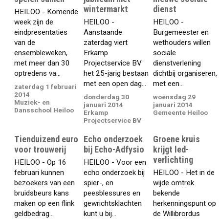
wintermarkt
dienst
HEILOO - Komende
week zijn de
HEILOO -
HEILOO -
eindpresentaties
Aanstaande
Burgemeester en
van de
zaterdag viert
wethouders willen
ensembleweken,
Erkamp
sociale
met meer dan 30
Projectservice BV
dienstverlening
optredens va...
het 25-jarig bestaan
dichtbij organiseren,
met een open dag...
met een...
zaterdag 1 februari
2014
donderdag 30
woensdag 29
Muziek- en
januari 2014
januari 2014
Dansschool Heiloo
Erkamp
Gemeente Heiloo
Projectservice BV
Tienduizend euro
Echo onderzoek
Groene kruis
voor trouwerij
bij Echo-Adfysio
krijgt led-
verlichting
HEILOO - Op 16
HEILOO - Voor een
februari kunnen
echo onderzoek bij
HEILOO - Het in de
bezoekers van een
spier-, en
wijde omtrek
bruidsbeurs kans
peesblessures en
bekende
maken op een flink
gewrichtsklachten
herkenningspunt op
geldbedrag...
kunt u bij...
de Willibrordus