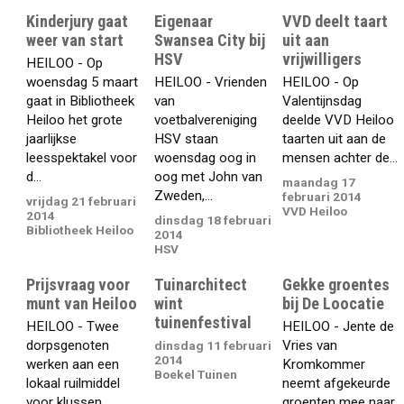
Kinderjury gaat
Eigenaar
VVD deelt taart
weer van start
Swansea City bij
uit aan
HSV
vrijwilligers
HEILOO - Op
woensdag 5 maart
HEILOO - Vrienden
HEILOO - Op
gaat in Bibliotheek
van
Valentijnsdag
Heiloo het grote
voetbalvereniging
deelde VVD Heiloo
jaarlijkse
HSV staan
taarten uit aan de
leesspektakel voor
woensdag oog in
mensen achter de...
d...
oog met John van
maandag 17
Zweden,...
februari 2014
vrijdag 21 februari
VVD Heiloo
2014
dinsdag 18 februari
Bibliotheek Heiloo
2014
HSV
Prijsvraag voor
Tuinarchitect
Gekke groentes
munt van Heiloo
wint
bij De Loocatie
tuinenfestival
HEILOO - Twee
HEILOO - Jente de
dorpsgenoten
Vries van
dinsdag 11 februari
2014
werken aan een
Kromkommer
Boekel Tuinen
lokaal ruilmiddel
neemt afgekeurde
voor klussen,
groenten mee naar