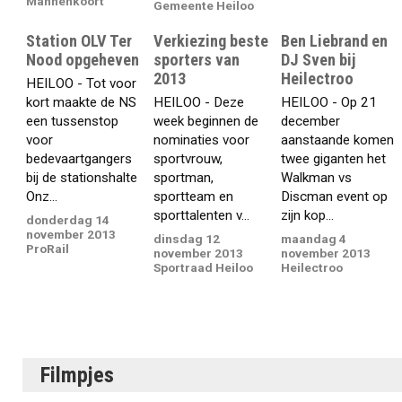
Mannenkoort
Gemeente Heiloo
Station OLV Ter
Verkiezing beste
Ben Liebrand en
Nood opgeheven
sporters van
DJ Sven bij
2013
Heilectroo
HEILOO - Tot voor
kort maakte de NS
HEILOO - Deze
HEILOO - Op 21
een tussenstop
week beginnen de
december
voor
nominaties voor
aanstaande komen
bedevaartgangers
sportvrouw,
twee giganten het
bij de stationshalte
sportman,
Walkman vs
Onz...
sportteam en
Discman event op
sporttalenten v...
zijn kop...
donderdag 14
november 2013
dinsdag 12
maandag 4
ProRail
november 2013
november 2013
Sportraad Heiloo
Heilectroo
Filmpjes