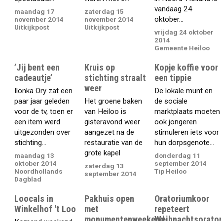
vandaag 24
maandag 17
zaterdag 15
oktober...
november 2014
november 2014
Uitkijkpost
Uitkijkpost
vrijdag 24 oktober
2014
Gemeente Heiloo
’Jij bent een
Kruis op
Kopje koffie voor
cadeautje’
stichting straalt
een tippie
weer
Ilonka Ory zat een
De lokale munt en
paar jaar geleden
Het groene baken
de sociale
voor de tv, toen er
van Heiloo is
marktplaats moeten
een item werd
gisteravond weer
ook jongeren
uitgezonden over
aangezet na de
stimuleren iets voor
stichting...
restauratie van de
hun dorpsgenote...
grote kapel
maandag 13
donderdag 11
oktober 2014
september 2014
zaterdag 13
Noordhollands
Tip Heiloo
september 2014
Dagblad
Loocals in
Pakhuis open
Oratoriumkoor
Winkelhof 't Loo
met
repeteert
monumentenweekend
Weihnachtsorato