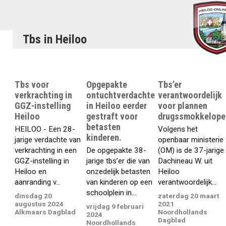
Tbs in Heiloo
Tbs voor
Opgepakte
Tbs’er
verkrachting in
ontuchtverdachte
verantwoordelijk
GGZ-instelling
in Heiloo eerder
voor plannen
Heiloo
gestraft voor
drugssmokkeloper
betasten
HEILOO - Een 28-
Volgens het
kinderen.
jarige verdachte van
openbaar ministerie
verkrachting in een
De opgepakte 38-
(OM) is de 37-jarige
GGZ-instelling in
jarige tbs’er die van
Dachineau W. uit
Heiloo en
onzedelijk betasten
Heiloo
aanranding v...
van kinderen op een
verantwoordelijk...
schoolplein in...
dinsdag 20
zaterdag 20 maart
augustus 2024
2021
vrijdag 9 februari
Alkmaars Dagblad
Noordhollands
2024
Dagblad
Noordhollands