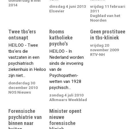
donderdag 8 mei
2014
dinsdag 4 juni 2013
vrijdag 11 februari
Elsevier
2011
Dagblad van het
Noorden
Twee tbs'ers
Rooms
Geen prostituee
ontsnapt
katholieke
in tbs-kliniek
psycho's
HEILOO - Twee
vrijdag 20
november 2009
tbs'ers die
HEILOO - In
RTV-NH
vastzaten in een
Nederland worden
psychiatrisch
sinds de invoering
ziekenhuis in Heiloo
van de
zijn niet...
Psychopathen-
wetten van 1928
donderdag 30
psychisch...
december 2010
NOS Nieuws
zondag 4 juli 2010
Alkmaars Weekblad
Forensische
Minister opent
psychiatrie van
nieuwe
binnen naar
forensische