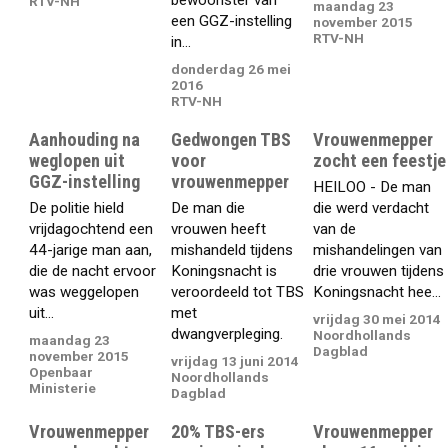
bewoonster van
RTV-NH
maandag 23
een GGZ-instelling
november 2015
RTV-NH
in...
donderdag 26 mei
2016
RTV-NH
Aanhouding na
Gedwongen TBS
Vrouwenmepper
weglopen uit
voor
zocht een feestje
GGZ-instelling
vrouwenmepper
HEILOO - De man
De politie hield
De man die
die werd verdacht
vrijdagochtend een
vrouwen heeft
van de
44-jarige man aan,
mishandeld tijdens
mishandelingen van
die de nacht ervoor
Koningsnacht is
drie vrouwen tijdens
was weggelopen
veroordeeld tot TBS
Koningsnacht hee...
uit...
met
vrijdag 30 mei 2014
dwangverpleging.
Noordhollands
maandag 23
Dagblad
november 2015
vrijdag 13 juni 2014
Openbaar
Noordhollands
Ministerie
Dagblad
Vrouwenmepper
20% TBS-ers
Vrouwenmepper