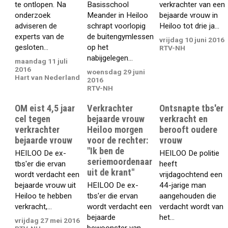
te ontlopen. Na
Basisschool
verkrachter van een
onderzoek
Meander in Heiloo
bejaarde vrouw in
adviseren de
schrapt voorlopig
Heiloo tot drie ja...
experts van de
de buitengymlessen
vrijdag 10 juni 2016
gesloten...
op het
RTV-NH
nabijgelegen...
maandag 11 juli
2016
woensdag 29 juni
Hart van Nederland
2016
RTV-NH
OM eist 4,5 jaar
Verkrachter
Ontsnapte tbs'er
cel tegen
bejaarde vrouw
verkracht en
verkrachter
Heiloo morgen
berooft oudere
bejaarde vrouw
voor de rechter:
vrouw
"Ik ben de
HEILOO De ex-
HEILOO De politie
seriemoordenaar
tbs'er die ervan
heeft
uit de krant"
wordt verdacht een
vrijdagochtend een
bejaarde vrouw uit
HEILOO De ex-
44-jarige man
Heiloo te hebben
tbs'er die ervan
aangehouden die
verkracht,...
wordt verdacht een
verdacht wordt van
bejaarde
het...
vrijdag 27 mei 2016