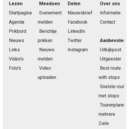
Lezen
Meedoen
Delen
Over ons
Startpagina
Evenement
Nieuwsbrief
Informatie
Agenda
melden
Facebook
Contact
Prikbord
Berichtje
LinkedIn
Nieuws
prikken
Twitter
Aanbevolen
Links
Nieuws
Instagram
Uitkijkpost
Video's
melden
Uitgeester
Foto's
Video
Best route
uploaden
with stops
Snelste route
met stops
Tourenplaner
mehrere
Ziele