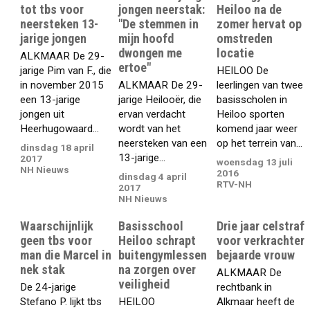
tot tbs voor
jongen neerstak:
Heiloo na de
neersteken 13-
"De stemmen in
zomer hervat op
jarige jongen
mijn hoofd
omstreden
dwongen me
locatie
ALKMAAR De 29-
ertoe"
jarige Pim van F., die
HEILOO De
in november 2015
ALKMAAR De 29-
leerlingen van twee
een 13-jarige
jarige Heilooër, die
basisscholen in
jongen uit
ervan verdacht
Heiloo sporten
Heerhugowaard...
wordt van het
komend jaar weer
neersteken van een
op het terrein van...
dinsdag 18 april
13-jarige...
2017
woensdag 13 juli
NH Nieuws
2016
dinsdag 4 april
RTV-NH
2017
NH Nieuws
Waarschijnlijk
Basisschool
Drie jaar celstraf
geen tbs voor
Heiloo schrapt
voor verkrachter
man die Marcel in
buitengymlessen
bejaarde vrouw
nek stak
na zorgen over
ALKMAAR De
veiligheid
De 24-jarige
rechtbank in
Stefano P. lijkt tbs
HEILOO
Alkmaar heeft de