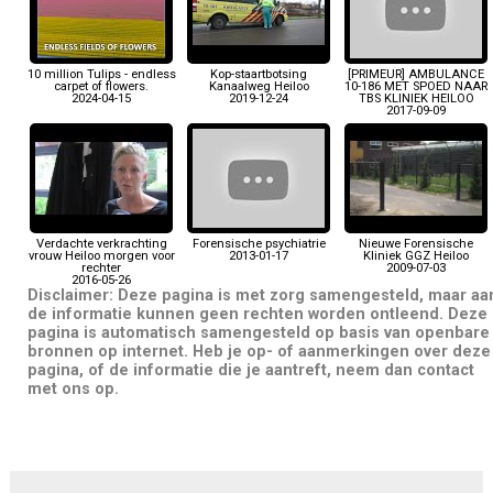
10 million Tulips - endless
Kop-staartbotsing
[PRIMEUR] AMBULANCE
carpet of flowers.
Kanaalweg Heiloo
10-186 MET SPOED NAAR
2024-04-15
2019-12-24
TBS KLINIEK HEILOO
2017-09-09
Verdachte verkrachting
Forensische psychiatrie
Nieuwe Forensische
vrouw Heiloo morgen voor
2013-01-17
Kliniek GGZ Heiloo
rechter
2009-07-03
2016-05-26
Disclaimer: Deze pagina is met zorg samengesteld, maar aa
de informatie kunnen geen rechten worden ontleend. Deze
pagina is automatisch samengesteld op basis van openbare
bronnen op internet. Heb je op- of aanmerkingen over deze
pagina, of de informatie die je aantreft, neem dan contact
met ons op.