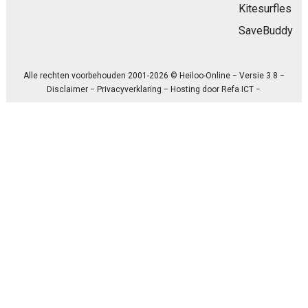
Kitesurfles
SaveBuddy
Alle rechten voorbehouden 2001-2026 © Heiloo-Online − Versie 3.8 −
Disclaimer
−
Privacyverklaring
− Hosting door
Refa ICT
−