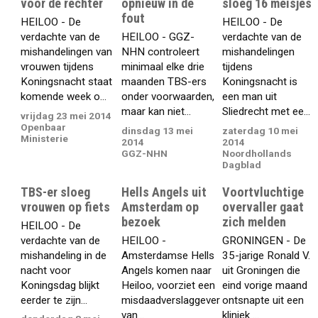
voor de rechter
opnieuw in de
sloeg 16 meisjes
fout
HEILOO - De
HEILOO - De
verdachte van de
HEILOO - GGZ-
verdachte van de
mishandelingen van
NHN controleert
mishandelingen
vrouwen tijdens
minimaal elke drie
tijdens
Koningsnacht staat
maanden TBS-ers
Koningsnacht is
komende week o...
onder voorwaarden,
een man uit
maar kan niet...
Sliedrecht met ee...
vrijdag 23 mei 2014
Openbaar
dinsdag 13 mei
zaterdag 10 mei
Ministerie
2014
2014
GGZ-NHN
Noordhollands
Dagblad
TBS-er sloeg
Hells Angels uit
Voortvluchtige
vrouwen op fiets
Amsterdam op
overvaller gaat
bezoek
zich melden
HEILOO - De
verdachte van de
HEILOO -
GRONINGEN - De
mishandeling in de
Amsterdamse Hells
35-jarige Ronald V.
nacht voor
Angels komen naar
uit Groningen die
Koningsdag blijkt
Heiloo, voorziet een
eind vorige maand
eerder te zijn...
misdaadverslaggever
ontsnapte uit een
van...
kliniek ...