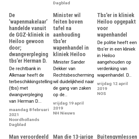
Dagblad
De
Minister wil
Tbs'er in kliniek
’wapenmakelaar’
feiten boven
Heiloo opgepakt
handelde vanuit
tafel na
voor
de GGZ-kliniek in
aanhouding
wapenhandel
Heiloo gewoon
tbs'er
De politie heeft een
door;
wapenhandel in
tbs'er in een kliniek
dwangverpleging
kliniek Heiloo
in Heiloo
tbs’er Herman D.
Minister Sander
aangehouden op
De rechtbank in
Dekker van
verdenking van
Alkmaar heeft de
Rechtsbescherming
wapenhandel. D...
terbeschikkingstelling
wil duidelijkheid naar
vrijdag 12 april
(tbs) met
de gang van zaken
2019
NOS
dwangverpleging
op de...
van Herman D....
vrijdag 19 april
2019
maandag 8 februari
NH Nieuws
2021
Noordhollands
Dagblad
Man veroordeeld
Man die 13-jarige
Buitengymlessen