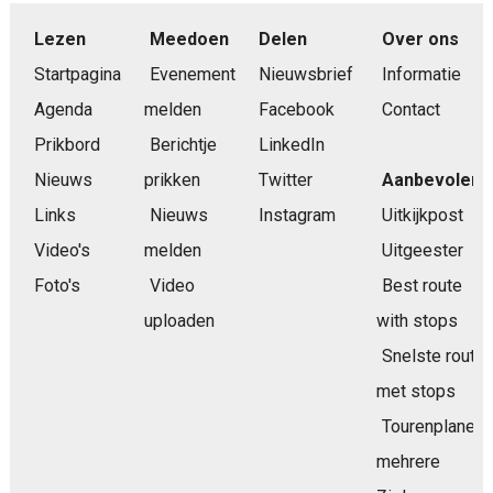
Lezen
Meedoen
Delen
Over ons
Startpagina
Evenement
Nieuwsbrief
Informatie
Agenda
melden
Facebook
Contact
Prikbord
Berichtje
LinkedIn
Nieuws
prikken
Twitter
Aanbevolen
Links
Nieuws
Instagram
Uitkijkpost
Video's
melden
Uitgeester
Foto's
Video
Best route
uploaden
with stops
Snelste route
met stops
Tourenplaner
mehrere