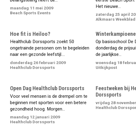
Het nieuwe...
maandag 11 mei 2009
Beach Sports Events
zaterdag 25 april 2
Alkmaars Weekblad
Hoe fit is Heiloo?
Winterkampioenen
Healthclub Dorssports zoekt 50
Op basisschool De 
ongetrainde personen om te begeleiden
donderdag de prijsui
naar een gezonde leefstijl....
de jaarlijkse...
donderdag 26 februari 2009
woensdag 18 februa
Healthclub Dorssports
Uitkijkpost
Open Dag Healthclub Dorssports
Feestweken bij H
Dorssports
Voor veel mensen is de drempel om te
beginnen met sporten voor een betere
vrijdag 28 novembe
Healthclub Dorsspo
gezondheid hoog. Morgen...
maandag 12 januari 2009
Healthclub Dorssports