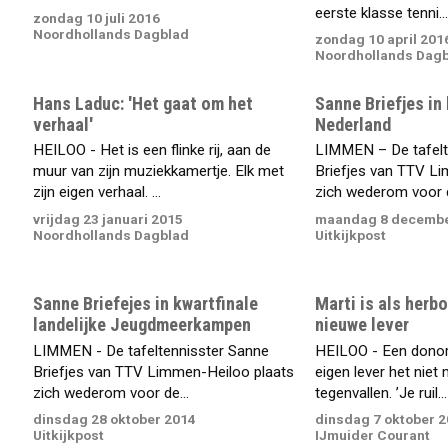
eerste klasse tenni...
zondag 10 juli 2016
Noordhollands Dagblad
zondag 10 april 201
Noordhollands Dag
Hans Laduc: 'Het gaat om het
Sanne Briefjes in 
verhaal'
Nederland
HEILOO - Het is een flinke rij, aan de
LIMMEN – De tafelt
muur van zijn muziekkamertje. Elk met
Briefjes van TTV L
zijn eigen verhaal. ...
zich wederom voor d
vrijdag 23 januari 2015
maandag 8 decembe
Noordhollands Dagblad
Uitkijkpost
Sanne Briefejes in kwartfinale
Marti is als herb
landelijke Jeugdmeerkampen
nieuwe lever
LIMMEN - De tafeltennisster Sanne
HEILOO - Een donor
Briefjes van TTV Limmen-Heiloo plaats
eigen lever het niet
zich wederom voor de...
tegenvallen. ’Je ruil...
dinsdag 28 oktober 2014
dinsdag 7 oktober 
Uitkijkpost
IJmuider Courant