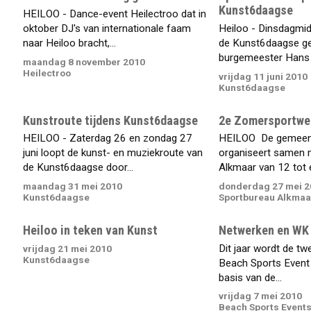
Kunst6daagse
HEILOO - Dance-event Heilectroo dat in
oktober DJ's van internationale faam
Heiloo - Dinsdagmid
naar Heiloo bracht,...
de Kunst6daagse g
burgemeester Hans 
maandag 8 november 2010
Heilectroo
vrijdag 11 juni 2010
Kunst6daagse
Kunstroute tijdens Kunst6daagse
2e Zomersportwee
HEILOO - Zaterdag 26 en zondag 27
HEILOO  De gemeen
juni loopt de kunst- en muziekroute van
organiseert samen 
de Kunst6daagse door...
Alkmaar van 12 tot en
maandag 31 mei 2010
donderdag 27 mei 2
Kunst6daagse
Sportbureau Alkmaa
Heiloo in teken van Kunst
Netwerken en WK 
Dit jaar wordt de tw
vrijdag 21 mei 2010
Kunst6daagse
Beach Sports Event
basis van de...
vrijdag 7 mei 2010
Beach Sports Event