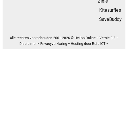
Ziele
Kitesurfles
SaveBuddy
Alle rechten voorbehouden 2001-2026 © Heiloo-Online − Versie 3.8 −
Disclaimer
−
Privacyverklaring
− Hosting door
Refa ICT
−