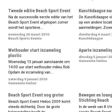
Tweede editie Beach Sport Event
Kunst6daagse naa
Na de succesvolle eerste editie van het
De Kunst6daagse vind
Beach Sport Event afgelopen zomer
op een andere locat
wordt het sportieve...
aanmeldingen. Zowel 
woensdag 24 maart 2010
donderdag 4 maart 
Beach Sports Events
Kunst6daagse
Wethouder start inzameling
Aparte inzameling
plastic
dinsdag 5 januari 2
Gemeente Heiloo
Woensdag 13 januari aanstaande om
14.00 uur start wethouder milieu Rob
Opdam de inzameling van...
zaterdag 9 januari 2010
Gemeente Heiloo
Beach Sport Event nog groter
Bewegen en loung
Stichting Reach
Beach Sport Event Heiloo 2009 komt
steeds dichterbij. Door de grote
In de week van 8 t/
belangstelling heeft de...
eerste Beach Sport