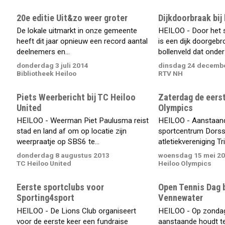
20e editie Uit&zo weer groter
Dijkdoorbraak bij
De lokale uitmarkt in onze gemeente
HEILOO - Door het 
heeft dit jaar opnieuw een record aantal
is een dijk doorgeb
deelnemers en...
bollenveld dat onder 
donderdag 3 juli 2014
dinsdag 24 decemb
Bibliotheek Heiloo
RTV NH
Piets Weerbericht bij TC Heiloo
Zaterdag de eers
United
Olympics
HEILOO - Weerman Piet Paulusma reist
HEILOO - Aanstaande
stad en land af om op locatie zijn
sportcentrum Dorssp
weerpraatje op SBS6 te...
atletiekvereniging Tri
donderdag 8 augustus 2013
woensdag 15 mei 2
TC Heiloo United
Heiloo Olympics
Eerste sportclubs voor
Open Tennis Dag b
Sporting4sport
Vennewater
HEILOO - De Lions Club organiseert
HEILOO - Op zonda
voor de eerste keer een fundraise
aanstaande houdt te