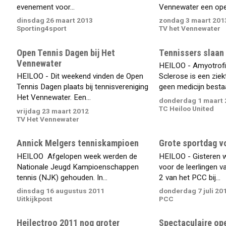
evenement voor...
Vennewater een open
dinsdag 26 maart 2013
zondag 3 maart 201
Sporting4sport
TV het Vennewater
Open Tennis Dagen bij Het
Tennissers slaan 
Vennewater
HEILOO - Amyotrofi
HEILOO - Dit weekend vinden de Open
Sclerose is een zie
Tennis Dagen plaats bij tennisvereniging
geen medicijn bestaa
Het Vennewater. Een...
donderdag 1 maart 
TC Heiloo United
vrijdag 23 maart 2012
TV Het Vennewater
Annick Melgers tenniskampioen
Grote sportdag v
HEILOO  Afgelopen week werden de
HEILOO - Gisteren 
Nationale Jeugd Kampioenschappen
voor de leerlingen v
tennis (NJK) gehouden. In...
2 van het PCC bij...
dinsdag 16 augustus 2011
donderdag 7 juli 20
Uitkijkpost
PCC
Heilectroo 2011 nog groter
Spectaculaire op