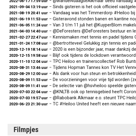
− @wandel4daagseAlkmaar deed vandaag #Heiloo aan. 
2022-06-17 17:59 uur
− Sinds gisteren is het ook officieel vastgelegd: 
2021-09-04 13:19 uur
− Vandaag was het Timmerdorp #Heiloo bij @tpcheilo
2021-08-19 20:41 uur
− Gisteravond stonden banen en kantine nog blank, 
2021-06-19 11:53 uur
− Van 3 t/m 11 juli het @KuyperBlom makelaars o
2021-06-05 11:24 uur
− @DeForesters @DeForesters bestuur en leden van @t
2021-04-03 14:40 uur
− Kennismaken met tennis en padel tijdens
2021-02-27 22:47 uur
− @bertrotteveel Gelukkig zijn tennis en padel inde
2021-01-24 17:08 uur
− 2020 is een bijzonder jaar, maar dankzij de vrijw
2020-12-19 18:14 uur
− Blijf ook tijdens de lockdown verantwoord in bewe
2020-12-15 19:58 uur
− TPC Heiloo en trainerscollectief Rob B
2020-11-10 12:04 uur
− Tijdens Hopman Tannes kon TV Het Vennewater voor
2020-08-31 13:46 uur
− Als dank voor hun steun en betrokkenheid heeft TP
2020-08-29 12:00 uur
− De voorzieningen voor vrije tijd worden (zeker w
2020-08-09 11:53 uur
− De selectie van @hsvheiloo speelde gisteren een p
2020-08-09 11:41 uur
− @KNLTB ook op tennisgebied heeft Corona de boel 
2020-07-03 22:04 uur
− @Rabobank Alkmaar e.o. steunt TPC Heiloo Nienke 
2020-07-03 19:57 uur
− TC #Heiloo United heeft een nieuwe naam. De naam 
2020-06-23 21:30 uur
Filmpjes