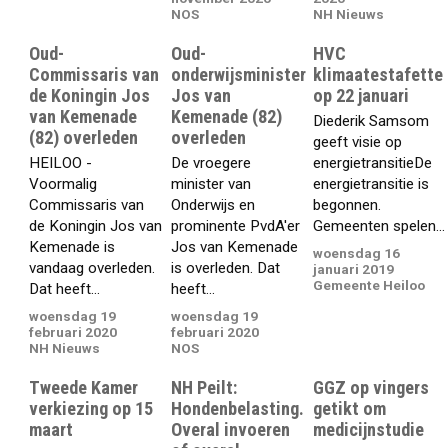
NOS
NH Nieuws
Oud-
Oud-
HVC
Commissaris van
onderwijsminister
klimaatestafette
de Koningin Jos
Jos van
op 22 januari
van Kemenade
Kemenade (82)
Diederik Samsom
(82) overleden
overleden
geeft visie op
HEILOO -
De vroegere
energietransitieDe
Voormalig
minister van
energietransitie is
Commissaris van
Onderwijs en
begonnen.
de Koningin Jos van
prominente PvdA'er
Gemeenten spelen...
Kemenade is
Jos van Kemenade
woensdag 16
vandaag overleden.
is overleden. Dat
januari 2019
Gemeente Heiloo
Dat heeft...
heeft...
woensdag 19
woensdag 19
februari 2020
februari 2020
NH Nieuws
NOS
Tweede Kamer
NH Peilt:
GGZ op vingers
verkiezing op 15
Hondenbelasting.
getikt om
maart
Overal invoeren
medicijnstudie