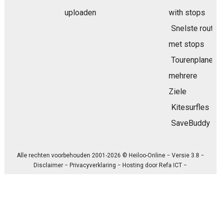
uploaden
with stops
Snelste route
met stops
Tourenplaner
mehrere
Ziele
Kitesurfles
SaveBuddy
Alle rechten voorbehouden 2001-2026 © Heiloo-Online − Versie 3.8 −
Disclaimer
−
Privacyverklaring
− Hosting door
Refa ICT
−