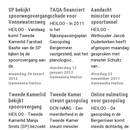
SP bekijkt
TAQA financiert
Aandacht
spoorwegovergang
schade voor
minister voor
Vennewatersweg
spoortunnel
HEILOO - In 2011
HEILOO - Vandaag
is het
HEILOO -
komt Tweede
Rijksinpassingsplan
Wethouder Jacob
Kamerlid Farshad
Gasopslag
Ouderkerken heeft
Bashir van de SP
Bergermeer
afgelopen maandag
kijken bij de
vastgesteld, wat het
gesproken met
spoorovergang aan
planologisc...
minister Schultz
de...
van...
donderdag 12
januari 2012
maandag 26 maart
dinsdag 22
Gemeente Heiloo
2012
november 2011
Gemeente Heiloo
Gemeente Heiloo
Tweede Kamerlid
Tweede Kamer
Online nulmeting
bekijkt
steunt gasopslag
voor gasopslag
spoorovergang
DEN HAAG - Een
HEILOO - De
HEILOO - Tweede
meerderheid in de
gasopslag in de
Kamerlid Manja
Tweede Kamer
Bergermeer komt
Smits (SP) bezoekt
steunt minister
steeds dichterbij, de