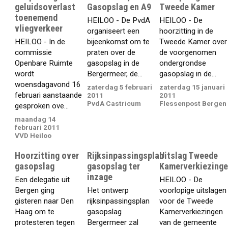
geluidsoverlast
Gasopslag en A9
Tweede Kamer
toenemend
HEILOO - De PvdA
HEILOO - De
vliegverkeer
organiseert een
hoorzitting in de
HEILOO - In de
bijeenkomst om te
Tweede Kamer over
commissie
praten over de
de voorgenomen
Openbare Ruimte
gasopslag in de
ondergrondse
wordt
Bergermeer, de...
gasopslag in de...
woensdagavond 16
zaterdag 5 februari
zaterdag 15 januari
februari aanstaande
2011
2011
PvdA Castricum
Flessenpost Bergen
gesproken ove...
maandag 14
februari 2011
VVD Heiloo
Hoorzitting over
Rijksinpassingsplan
Uitslag Tweede
gasopslag
gasopslag ter
Kamerverkiezing
inzage
Een delegatie uit
HEILOO - De
Bergen ging
Het ontwerp
voorlopige uitslagen
gisteren naar Den
rijksinpassingsplan
voor de Tweede
Haag om te
gasopslag
Kamerverkiezingen
protesteren tegen
Bergermeer zal
van de gemeente