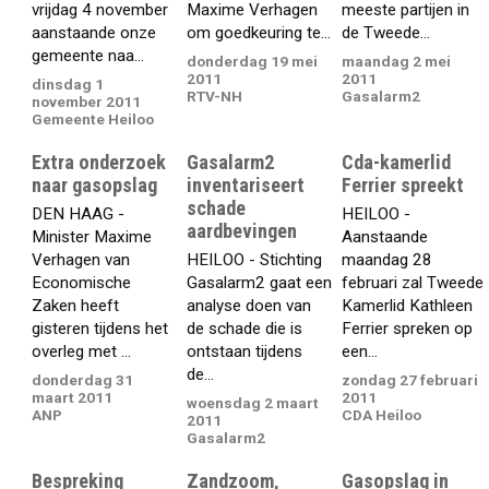
vrijdag 4 november
Maxime Verhagen
meeste partijen in
aanstaande onze
om goedkeuring te...
de Tweede...
gemeente naa...
donderdag 19 mei
maandag 2 mei
2011
2011
dinsdag 1
RTV-NH
Gasalarm2
november 2011
Gemeente Heiloo
Extra onderzoek
Gasalarm2
Cda-kamerlid
naar gasopslag
inventariseert
Ferrier spreekt
schade
DEN HAAG -
HEILOO -
aardbevingen
Minister Maxime
Aanstaande
Verhagen van
HEILOO - Stichting
maandag 28
Economische
Gasalarm2 gaat een
februari zal Tweede
Zaken heeft
analyse doen van
Kamerlid Kathleen
gisteren tijdens het
de schade die is
Ferrier spreken op
overleg met ...
ontstaan tijdens
een...
de...
donderdag 31
zondag 27 februari
maart 2011
2011
woensdag 2 maart
ANP
CDA Heiloo
2011
Gasalarm2
Bespreking
Zandzoom,
Gasopslag in