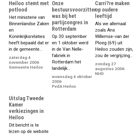
Heiloo stemt met
Onze
Carri?re maken
potlood
bestuursvoorzitter
op oudere
was bij het
leeftijd
Het ministerie van
partijcongres in
Binnenlandse Zaken
Als we allemaal
Rotterdam
en
zoals Ans
Koninkrijksrelaties
Op 30 september
Willemse-van der
heeft bepaald dat er
en 1 oktober werd
Ploeg (69) uit
in de gemeente...
in de Van Nelle-
Heiloo zouden zijn,
fabriek in
zou de vergrijzing...
zaterdag 4
Rotterdam het
november 2006
zondag 27
Gemeente Heiloo
landelijk...
augustus 2006
NHD
woensdag 4 oktober
2006
PvdA Heiloo
Uitslag Tweede
Kamer
verkiezingen in
Heiloo
Dit bericht is te
lezen op de website