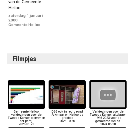
van de Gemeente
Heiloo.
zaterdag 1 januari
2000
Gemeente Heiloo
Filmpjes
Gemeente Heiloo:
D66 ook in regio rond
Verkiezingen voor de
verkiezingen voor de
Alkmaar en Heiloo de
Tweede Kamer, uitslagen
Tweede Kamer, stemmen
grootste
1946-2023 voor de
per partij.
2025-10-30
gemeente Heiloo.
2026-01-22
2024-05-28