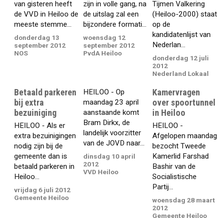
van gisteren heeft
zijn in volle gang, na
Tijmen Valkering
de VVD in Heiloo de
de uitslag zal een
(Heiloo-2000) staat
meeste stemme...
bijzondere formati...
op de
kandidatenlijst van
donderdag 13
woensdag 12
Nederlan...
september 2012
september 2012
NOS
PvdA Heiloo
donderdag 12 juli
2012
Nederland Lokaal
Betaald parkeren
Kamervragen
HEILOO - Op
bij extra
over spoortunnel
maandag 23 april
bezuiniging
in Heiloo
aanstaande komt
Bram Dirkx, de
HEILOO - Als er
HEILOO -
landelijk voorzitter
extra bezuinigingen
Afgelopen maandag
van de JOVD naar...
nodig zijn bij de
bezocht Tweede
gemeente dan is
Kamerlid Farshad
dinsdag 10 april
2012
betaald parkeren in
Bashir van de
VVD Heiloo
Heiloo...
Socialistische
Partij...
vrijdag 6 juli 2012
Gemeente Heiloo
woensdag 28 maart
2012
Gemeente Heiloo