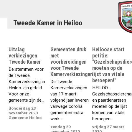
Tweede Kamer in Heiloo
Uitslag
Gemeenten druk
Heiloose start
verkiezingen
met
petitie:
Tweede Kamer
voorbereidingen
"Gezelschapsdier
voor Tweede
moeten op de
De stemmen voor
Kamerverkiezingen
lijst van vitale
de Tweede
beroepen!"
Kamerverkiezing in
De Tweede
Heiloo zijn geteld.
Kamerverkiezingen
HEILOO -
Voor onze
van 17 maart
Gezelschapsdierena
gemeente zijn de...
volgend jaar leveren
en paardenartsen
vanwege corona
moeten op de lijst
donderdag 23
gemeenten extra
komen van vitale
november 2023
Gemeente Heiloo
werk...
beroepen...
zondag 29
vrijdag 27 maart
november 2020
2020