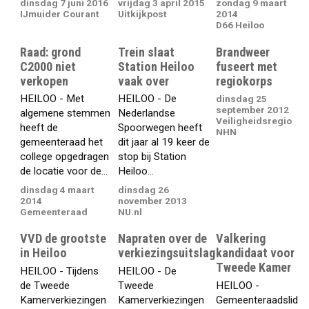
dinsdag 7 juni 2016
vrijdag 3 april 2015
zondag 9 maart
IJmuider Courant
Uitkijkpost
2014
D66 Heiloo
Raad: grond
Trein slaat
Brandweer
C2000 niet
Station Heiloo
fuseert met
verkopen
vaak over
regiokorps
HEILOO - Met
HEILOO - De
dinsdag 25
september 2012
algemene stemmen
Nederlandse
Veiligheidsregio
heeft de
Spoorwegen heeft
NHN
gemeenteraad het
dit jaar al 19 keer de
college opgedragen
stop bij Station
de locatie voor de...
Heiloo...
dinsdag 4 maart
dinsdag 26
2014
november 2013
Gemeenteraad
NU.nl
VVD de grootste
Napraten over de
Valkering
in Heiloo
verkiezingsuitslag
kandidaat voor
Tweede Kamer
HEILOO - Tijdens
HEILOO - De
de Tweede
Tweede
HEILOO -
Kamerverkiezingen
Kamerverkiezingen
Gemeenteraadslid