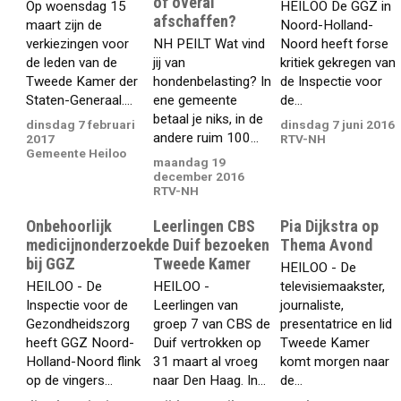
of overal
Op woensdag 15
HEILOO De GGZ in
afschaffen?
maart zijn de
Noord-Holland-
verkiezingen voor
NH PEILT Wat vind
Noord heeft forse
de leden van de
jij van
kritiek gekregen van
Tweede Kamer der
hondenbelasting? In
de Inspectie voor
Staten-Generaal....
ene gemeente
de...
betaal je niks, in de
dinsdag 7 februari
dinsdag 7 juni 2016
andere ruim 100...
2017
RTV-NH
Gemeente Heiloo
maandag 19
december 2016
RTV-NH
Onbehoorlijk
Leerlingen CBS
Pia Dijkstra op
medicijnonderzoek
de Duif bezoeken
Thema Avond
bij GGZ
Tweede Kamer
HEILOO - De
HEILOO - De
HEILOO -
televisiemaakster,
Inspectie voor de
Leerlingen van
journaliste,
Gezondheidszorg
groep 7 van CBS de
presentatrice en lid
heeft GGZ Noord-
Duif vertrokken op
Tweede Kamer
Holland-Noord flink
31 maart al vroeg
komt morgen naar
op de vingers...
naar Den Haag. In...
de...