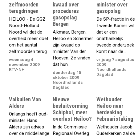
zelfmoorden
kwaad over
minister over
terugdringen
procedures
gasopslag
gasopslag
HEILOO - De GGZ
De SP-fractie in de
Bergen
Noord-Holland
Tweede Kamer wil
Noord wil dat de
Alkmaar, Bergen,
dat er een
overheid meer doet
Heiloo en Schermer
onafhankelijk
om het aantal
zijn kwaad op
tweede onderzoek
zelfmoorden terug...
minister Van der
komt naar de...
Hoeven. Ze vinden
woensdag 4
vrijdag 7 augustus
dat hun...
november 2009
2009
RTV-NH
Noordhollands
donderdag 15
Dagblad
oktober 2009
Noordhollands
Dagblad
Valkuilen Van
Nieuwe
Wethouder
Alders
besluitvorming
Heiloo naar
Schiphol, meer
herdenking
Onlangs heeft oud-
overlast Heiloo?
Februaristaking
minister Hans
Alders zijn advies
In de Commissie
Wethouder Jacob
over de middellange
Regionaal Overleg
Ouderkerken zal de