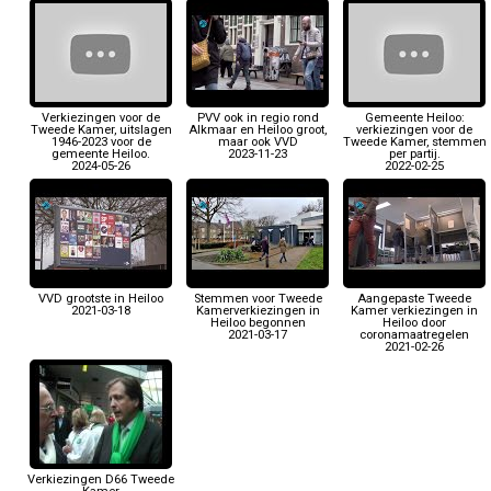
Verkiezingen voor de
PVV ook in regio rond
Gemeente Heiloo:
Tweede Kamer, uitslagen
Alkmaar en Heiloo groot,
verkiezingen voor de
1946-2023 voor de
maar ook VVD
Tweede Kamer, stemmen
gemeente Heiloo.
2023-11-23
per partij.
2024-05-26
2022-02-25
VVD grootste in Heiloo
Stemmen voor Tweede
Aangepaste Tweede
2021-03-18
Kamerverkiezingen in
Kamer verkiezingen in
Heiloo begonnen
Heiloo door
2021-03-17
coronamaatregelen
2021-02-26
Verkiezingen D66 Tweede