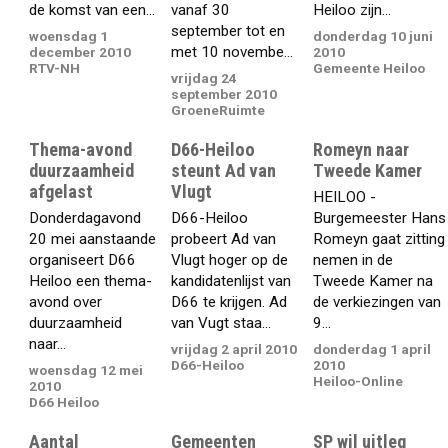
de komst van een...
vanaf 30
Heiloo zijn...
september tot en
woensdag 1
donderdag 10 juni
met 10 novembe...
december 2010
2010
RTV-NH
Gemeente Heiloo
vrijdag 24
september 2010
GroeneRuimte
Thema-avond
D66-Heiloo
Romeyn naar
duurzaamheid
steunt Ad van
Tweede Kamer
afgelast
Vlugt
HEILOO -
Donderdagavond
D66-Heiloo
Burgemeester Hans
20 mei aanstaande
probeert Ad van
Romeyn gaat zitting
organiseert D66
Vlugt hoger op de
nemen in de
Heiloo een thema-
kandidatenlijst van
Tweede Kamer na
avond over
D66 te krijgen. Ad
de verkiezingen van
duurzaamheid
van Vugt staa...
9...
naar...
vrijdag 2 april 2010
donderdag 1 april
D66-Heiloo
2010
woensdag 12 mei
Heiloo-Online
2010
D66 Heiloo
Aantal
Gemeenten
SP wil uitleg