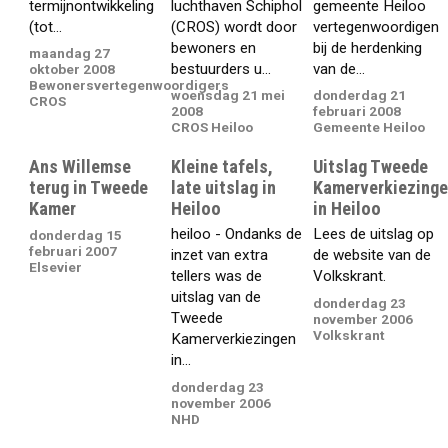
termijnontwikkeling
luchthaven Schiphol
gemeente Heiloo
(tot...
(CROS) wordt door
vertegenwoordigen
bewoners en
bij de herdenking
maandag 27
bestuurders u...
van de...
oktober 2008
Bewonersvertegenwoordigers
woensdag 21 mei
donderdag 21
CROS
2008
februari 2008
CROS Heiloo
Gemeente Heiloo
Ans Willemse
Kleine tafels,
Uitslag Tweede
terug in Tweede
late uitslag in
Kamerverkiezing
Kamer
Heiloo
in Heiloo
heiloo - Ondanks de
Lees de uitslag op
donderdag 15
februari 2007
inzet van extra
de website van de
Elsevier
tellers was de
Volkskrant.
uitslag van de
donderdag 23
Tweede
november 2006
Volkskrant
Kamerverkiezingen
in...
donderdag 23
november 2006
NHD