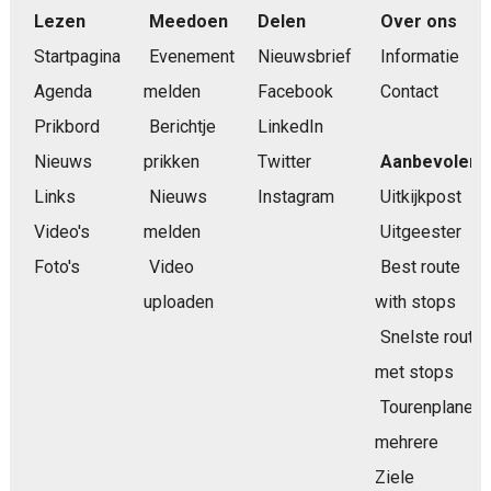
Lezen
Meedoen
Delen
Over ons
Startpagina
Evenement
Nieuwsbrief
Informatie
Agenda
melden
Facebook
Contact
Prikbord
Berichtje
LinkedIn
Nieuws
prikken
Twitter
Aanbevolen
Links
Nieuws
Instagram
Uitkijkpost
Video's
melden
Uitgeester
Foto's
Video
Best route
uploaden
with stops
Snelste route
met stops
Tourenplaner
mehrere
Ziele