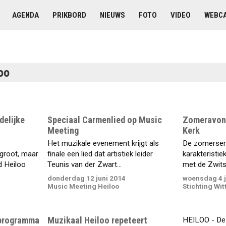
AGENDA
PRIKBORD
NIEUWS
FOTO
VIDEO
WEBC
loo
delijke
Speciaal Carmenlied op Music
Zomeravond
Meeting
Kerk
Het muzikale evenement krijgt als
De zomerseri
groot, maar
finale een lied dat artistiek leider
karakteristie
d Heiloo
Teunis van der Zwart...
met de Zwits
donderdag 12 juni 2014
woensdag 4 j
Music Meeting Heiloo
Stichting Wi
 programma
Muzikaal Heiloo repeteert
HEILOO - De 