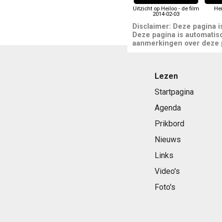
Uitzicht op Heiloo - de film
Hei
2014-02-03
Disclaimer: Deze pagina 
Deze pagina is automatis
aanmerkingen over deze pa
Lezen
Startpagina
Agenda
Prikbord
Nieuws
Links
Video's
Foto's