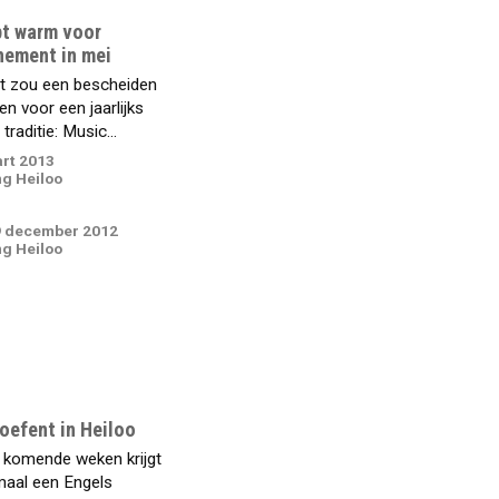
pt warm voor
ement in mei
t zou een bescheiden
n voor een jaarlijks
raditie: Music...
art 2013
g Heiloo
 december 2012
g Heiloo
oefent in Heiloo
 komende weken krijgt
aal een Engels