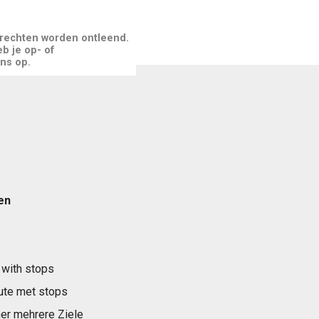
 rechten worden ontleend.
b je op- of
ns op.
en
 with stops
ute met stops
er mehrere Ziele