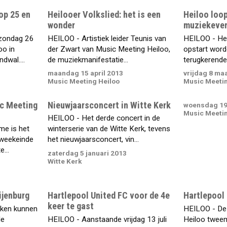
op 25 en
Heilooer Volkslied: het is een
Heiloo loo
wonder
muziekeven
zondag 26
HEILOO - Artistiek leider Teunis van
HEILOO - He
oo in
der Zwart van Music Meeting Heiloo,
opstart worde
dwal....
de muziekmanifestatie...
terugkerende t
maandag 15 april 2013
vrijdag 8 ma
Music Meeting Heiloo
Music Meetin
c Meeting
Nieuwjaarsconcert in Witte Kerk
woensdag 19
Music Meetin
HEILOO - Het derde concert in de
me is het
winterserie van de Witte Kerk, tevens
 weekeinde
het nieuwjaarsconcert, vin...
...
zaterdag 5 januari 2013
Witte Kerk
ijenburg
Hartlepool United FC voor de 4e
Hartlepool 
keer te gast
ken kunnen
HEILOO - De
de
HEILOO - Aanstaande vrijdag 13 juli
Heiloo tweem