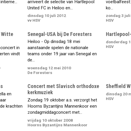
intieme...
arriveert de selectie van Hartlepool
voetbalfeest
United FC in Heiloo en...
ko...
dinsdag 10 juli 2012
zondag 3 juli
vv HSV
HSV
 Witte
Senegal-USA bij De Foresters
Hartlepool
Heiloo - Op dinsdag 18 mei
donderdag 18
HSV
concert in
aanstaande spelen de nationale
rten vindt
teams onder 19 jaar van Senegal en
de...
0
woensdag 12 mei 2010
De Foresters
es
Concert met Slavisch orthodoxe
Sheffield 
kerkmuziek
lla en
dinsdag 20 m
HSV
maar
Zondag 19 oktober a.s. verzorgt het
 de krachten
Hoorns Byzantijns Mannenkoor een
zondagmiddagconcert met...
vrijdag 10 oktober 2008
Hoorns Byzantijns Mannenkoor