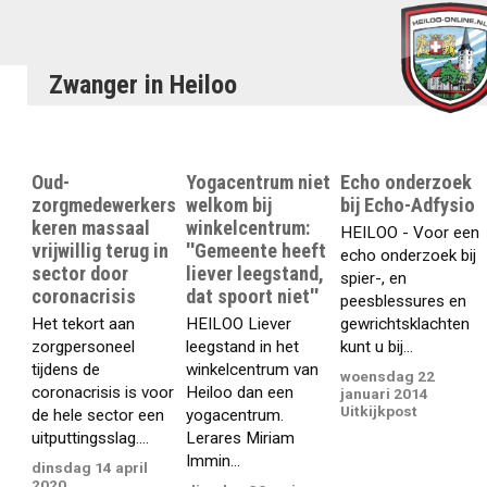
Zwanger in Heiloo
Oud-
Yogacentrum niet
Echo onderzoek
zorgmedewerkers
welkom bij
bij Echo-Adfysio
keren massaal
winkelcentrum:
HEILOO - Voor een
vrijwillig terug in
''Gemeente heeft
echo onderzoek bij
sector door
liever leegstand,
spier-, en
coronacrisis
dat spoort niet''
peesblessures en
Het tekort aan
HEILOO Liever
gewrichtsklachten
zorgpersoneel
leegstand in het
kunt u bij...
tijdens de
winkelcentrum van
woensdag 22
coronacrisis is voor
Heiloo dan een
januari 2014
Uitkijkpost
de hele sector een
yogacentrum.
uitputtingsslag....
Lerares Miriam
Immin...
dinsdag 14 april
2020