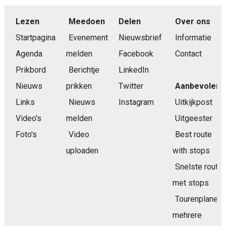
Lezen
Meedoen
Delen
Over ons
Startpagina
Evenement
Nieuwsbrief
Informatie
Agenda
melden
Facebook
Contact
Prikbord
Berichtje
LinkedIn
Nieuws
prikken
Twitter
Aanbevolen
Links
Nieuws
Instagram
Uitkijkpost
Video's
melden
Uitgeester
Foto's
Video
Best route
uploaden
with stops
Snelste route
met stops
Tourenplaner
mehrere