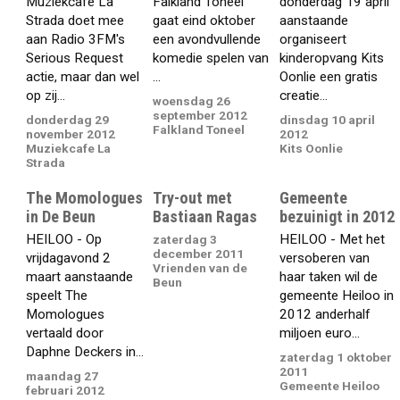
Muziekcafe La
Falkland Toneel
donderdag 19 april
Strada doet mee
gaat eind oktober
aanstaande
aan Radio 3FM's
een avondvullende
organiseert
Serious Request
komedie spelen van
kinderopvang Kits
actie, maar dan wel
...
Oonlie een gratis
op zij...
creatie...
woensdag 26
september 2012
donderdag 29
dinsdag 10 april
Falkland Toneel
november 2012
2012
Muziekcafe La
Kits Oonlie
Strada
The Momologues
Try-out met
Gemeente
in De Beun
Bastiaan Ragas
bezuinigt in 2012
HEILOO - Op
HEILOO - Met het
zaterdag 3
december 2011
vrijdagavond 2
versoberen van
Vrienden van de
maart aanstaande
haar taken wil de
Beun
speelt The
gemeente Heiloo in
Momologues
2012 anderhalf
vertaald door
miljoen euro...
Daphne Deckers in...
zaterdag 1 oktober
2011
maandag 27
Gemeente Heiloo
februari 2012