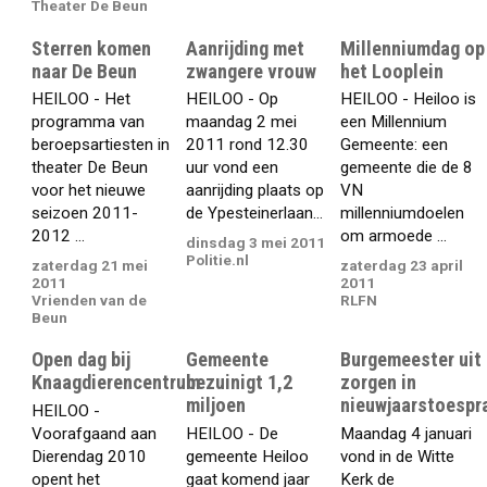
Theater De Beun
Sterren komen
Aanrijding met
Millenniumdag op
naar De Beun
zwangere vrouw
het Looplein
HEILOO - Het
HEILOO - Op
HEILOO - Heiloo is
programma van
maandag 2 mei
een Millennium
beroepsartiesten in
2011 rond 12.30
Gemeente: een
theater De Beun
uur vond een
gemeente die de 8
voor het nieuwe
aanrijding plaats op
VN
seizoen 2011-
de Ypesteinerlaan...
millenniumdoelen
2012 ...
om armoede ...
dinsdag 3 mei 2011
Politie.nl
zaterdag 21 mei
zaterdag 23 april
2011
2011
Vrienden van de
RLFN
Beun
Open dag bij
Gemeente
Burgemeester uit
Knaagdierencentrum
bezuinigt 1,2
zorgen in
miljoen
nieuwjaarstoespr
HEILOO -
Voorafgaand aan
HEILOO - De
Maandag 4 januari
Dierendag 2010
gemeente Heiloo
vond in de Witte
opent het
gaat komend jaar
Kerk de