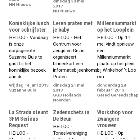
dinsdag 30 mei
NH Nieuws
2017
NH Nieuws
Koninklijke lunch
Leren praten met
Millenniummarkt
voor schrijfster
je baby
op het Looplein
HEILOO - Vandaag
HEILOO - Het
HEILOO - Op 11
is onze
Centrum voor
mei vindt opnieuw
dorpsgenote
Jeugd en Gezin
een
Suzanne Buis te
organiseert
Millenniummarkt
gast bij het
binnenkort een
plaats op het plein
koninklijke bezoek
informatiebijeenkomst
bij Winkelhof 't Loo
aan de...
Praten...
om...
vrijdag 14 juni 2013
dinsdag 21 mei
donderdag 28
Suzanne Buis
2013
februari 2013
GGD Hollands
Gered Gereedschap
Noorden
La Strada steunt
Zedenschets in
Workshop voor
3FM Serious
De Beun
zwangere
Request
vrouwen
HEILOO -
HEILOO -
Toneelvereniging
HEILOO - Op