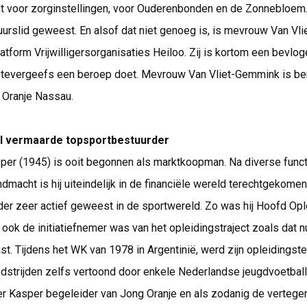
t voor zorginstellingen, voor Ouderenbonden en de Zonnebloem. Z
urslid geweest. En alsof dat niet genoeg is, is mevrouw Van Vli
Platform Vrijwilligersorganisaties Heiloo. Zij is kortom een bevl
 tevergeefs een beroep doet. Mevrouw Van Vliet-Gemmink is be
 Oranje Nassau.
al vermaarde topsportbestuurder
per (1945) is ooit begonnen als marktkoopman. Na diverse funct
ndmacht is hij uiteindelijk in de financiële wereld terechtgekomen
rder zeer actief geweest in de sportwereld. Zo was hij Hoofd Opl
 ook de initiatiefnemer was van het opleidingstraject zoals dat nu
t. Tijdens het WK van 1978 in Argentinië, werd zijn opleidingste
dstrijden zelfs vertoond door enkele Nederlandse jeugdvoetball
er Kasper begeleider van Jong Oranje en als zodanig de verteg