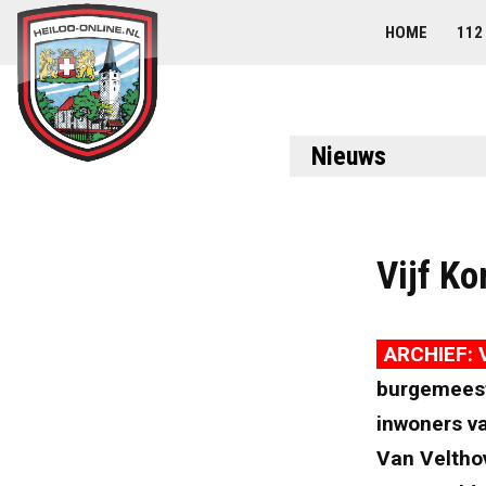
HOME
112
Nieuws
Vijf Ko
ARCHIEF: V
burgemeest
inwoners v
Van Veltho