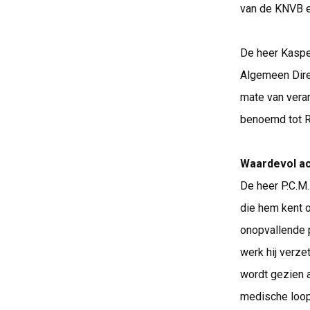
van de KNVB en
De heer Kaspe
Algemeen Direc
mate van veran
benoemd tot R
Waardevol a
De heer P.C.M
die hem kent o
onopvallende p
werk hij verze
wordt gezien a
medische loop