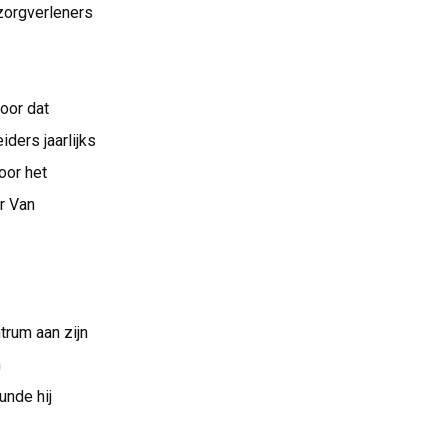
zorgverleners
voor dat
ders jaarlijks
oor het
r Van
trum aan zijn
n
unde hij