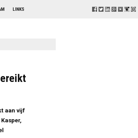
AM
LINKS
ereikt
 aan vijf
 Kasper,
el