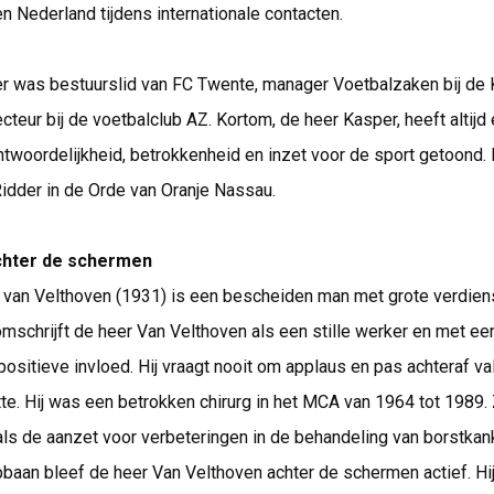
 Nederland tijdens internationale contacten.
r was bestuurslid van FC Twente, manager Voetbalzaken bij de
teur bij de voetbalclub AZ. Kortom, de heer Kasper, heeft altijd
twoordelijkheid, betrokkenheid en inzet voor de sport getoond. H
idder in de Orde van Oranje Nassau.
chter de schermen
. van Velthoven (1931) is een bescheiden man met grote verdien
mschrijft de heer Van Velthoven als een stille werker en met ee
ositieve invloed. Hij vraagt nooit om applaus en pas achteraf va
tte. Hij was een betrokken chirurg in het MCA van 1964 tot 1989. 
ls de aanzet voor verbeteringen in de behandeling van borstkank
baan bleef de heer Van Velthoven achter de schermen actief. Hi