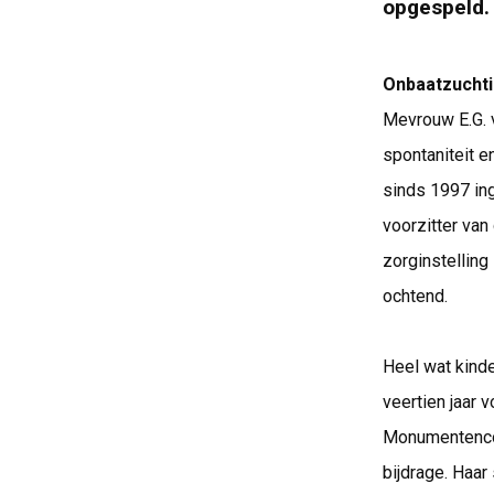
opgespeld.
Onbaatzuchti
Mevrouw E.G. v
spontaniteit e
sinds 1997 ing
voorzitter van 
zorginstelling
ochtend.
Heel wat kinde
veertien jaar 
Monumentencom
bijdrage. Haar