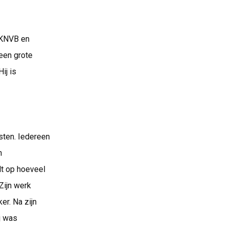
 KNVB en
 een grote
ij is
sten. Iedereen
n
lt op hoeveel
Zijn werk
er. Na zijn
j was