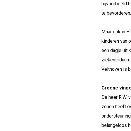
bijvoorbeeld 
te bevorderen.
Maar ook in He
kinderen van 
een dagje uit 
ziekentriduüm 
Velthoven is 
Groene ving
De heer R.W. v
zonen heeft ov
ondersteuning
belangeloos he