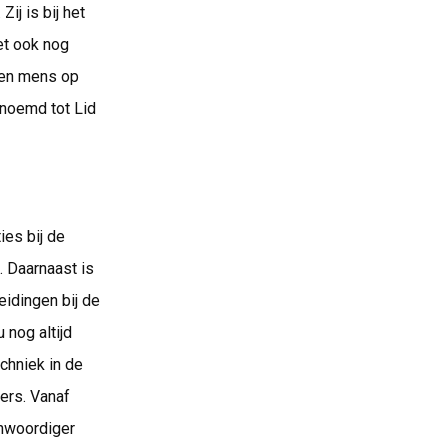
ij is bij het
et ook nog
ogen mens op
noemd tot Lid
ies bij de
. Daarnaast is
eidingen bij de
 nog altijd
chniek in de
ers. Vanaf
enwoordiger