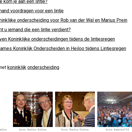
 kom je aan een lintje?
mand voordragen voor een lintje
ninklijke onderscheiding voor Rob van der Wal en Marius Prein
t u iemand die een lintje verdient?
ven Koninklijke onderscheidingen tijdens de lintjesregen
dames Koninklijk Onderscheiden in Heiloo tijdens Lintjesregen
met
koninklijk
onderscheiding
eiloo
bron: Heiloo-Online
bron: Heiloo-Online
bron: devries110