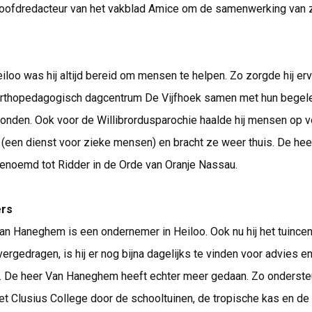
hoofdredacteur van het vakblad Amice om de samenwerking van 
iloo was hij altijd bereid om mensen te helpen. Zo zorgde hij er
orthopedagogisch dagcentrum De Vijfhoek samen met hun begelei
konden. Ook voor de Willibrordusparochie haalde hij mensen op v
(een dienst voor zieke mensen) en bracht ze weer thuis. De hee
benoemd tot Ridder in de Orde van Oranje Nassau.
ers
an Haneghem is een ondernemer in Heiloo. Ook nu hij het tuincen
ergedragen, is hij er nog bijna dagelijks te vinden voor advies e
. De heer Van Haneghem heeft echter meer gedaan. Zo onderste
t Clusius College door de schooltuinen, de tropische kas en de