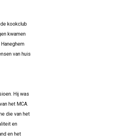
 de kookclub
ingen kwamen
Van Haneghem
ensen van huis
ioen. Hij was
 van het MCA.
me die van het
liteit en
and en het