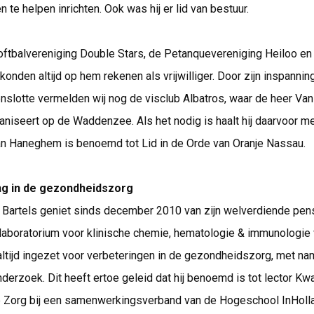
n te helpen inrichten. Ook was hij er lid van bestuur.
oftbalvereniging Double Stars, de Petanquevereniging Heiloo en
onden altijd op hem rekenen als vrijwilliger. Door zijn inspann
 Tenslotte vermelden wij nog de visclub Albatros, waar de heer 
aniseert op de Waddenzee. Als het nodig is haalt hij daarvoor m
an Haneghem is benoemd tot Lid in de Orde van Oranje Nassau.
g in de gezondheidszorg
 Bartels geniet sinds december 2010 van zijn welverdiende pens
 laboratorium voor klinische chemie, hematologie & immunologie
 altijd ingezet voor verbeteringen in de gezondheidszorg, met na
derzoek. Dit heeft ertoe geleid dat hij benoemd is tot lector Kwa
de Zorg bij een samenwerkingsverband van de Hogeschool InHoll