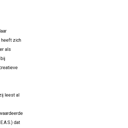
Haar
 heeft zich
er als
bij
creatieve
j leest al
ewaardeerde
E.A.S.) dat