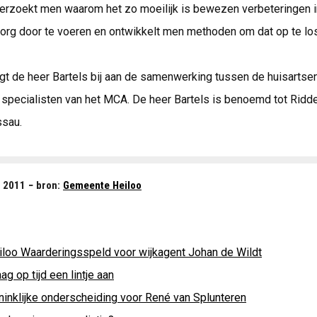
erzoekt men waarom het zo moeilijk is bewezen verbeteringen i
rg door te voeren en ontwikkelt men methoden om dat op te lo
gt de heer Bartels bij aan de samenwerking tussen de huisartsen
specialisten van het MCA. De heer Bartels is benoemd tot Ridde
ssau.
l 2011 − bron:
Gemeente Heiloo
iloo Waarderingsspeld voor wijkagent Johan de Wildt
ag op tijd een lintje aan
ninklijke onderscheiding voor René van Splunteren