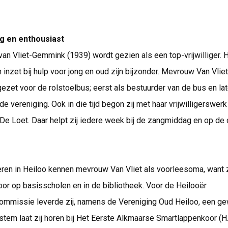
g en enthousiast
an Vliet-Gemmink (1939) wordt gezien als een top-vrijwilliger. 
n inzet bij hulp voor jong en oud zijn bijzonder. Mevrouw Van Vliet
ezet voor de rolstoelbus; eerst als bestuurder van de bus en lat
de vereniging. Ook in die tijd begon zij met haar vrijwilligerswerk 
 De Loet. Daar helpt zij iedere week bij de zangmiddag en op de 
ren in Heiloo kennen mevrouw Van Vliet als voorleesoma, want zi
voor op basisscholen en in de bibliotheek. Voor de Heilooër
missie leverde zij, namens de Vereniging Oud Heiloo, een g
 stem laat zij horen bij Het Eerste Alkmaarse Smartlappenkoor (H.