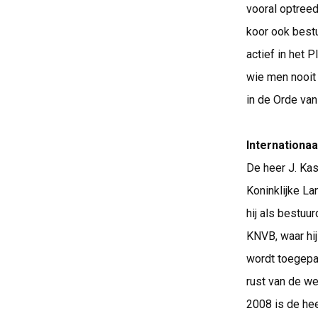
vooral optreed
koor ook bestu
actief in het 
wie men nooit
in de Orde van
Internationa
De heer J. Kas
Koninklijke La
hij als bestuu
KNVB, waar hij
wordt toegepas
rust van de we
2008 is de he