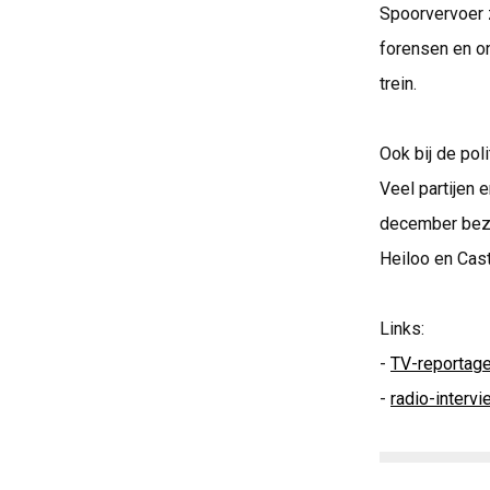
Spoorvervoer 
forensen en on
trein.
Ook bij de pol
Veel partijen 
december bez
Heiloo en Cast
Links:
-
TV-reportag
-
radio-intervi