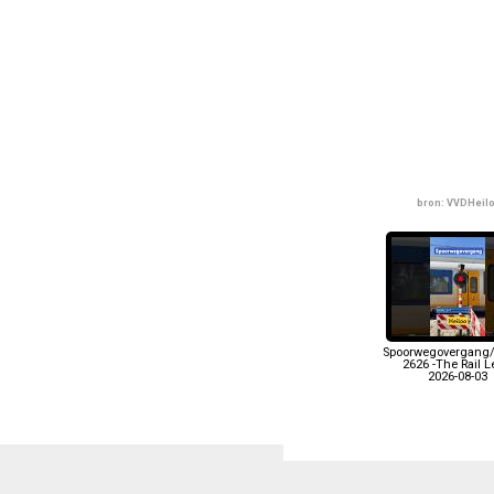
bron: VVDHeil
Spoorwegovergang/
2626 -The Rail 
2026-08-03