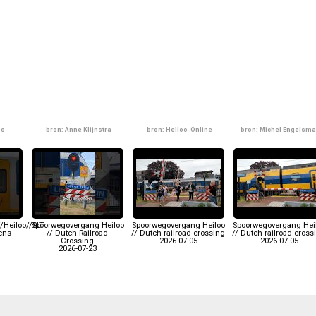
oo
bron: Anne Klijnstra
bron: Heiloo-Online
bron: Michel Engelsm
/Heiloo//SLT
Spoorwegovergang Heiloo
Spoorwegovergang Heiloo
Spoorwegovergang Hei
Lens
// Dutch Railroad
// Dutch railroad crossing
// Dutch railroad cross
Crossing
2026-07-05
2026-07-05
2026-07-23