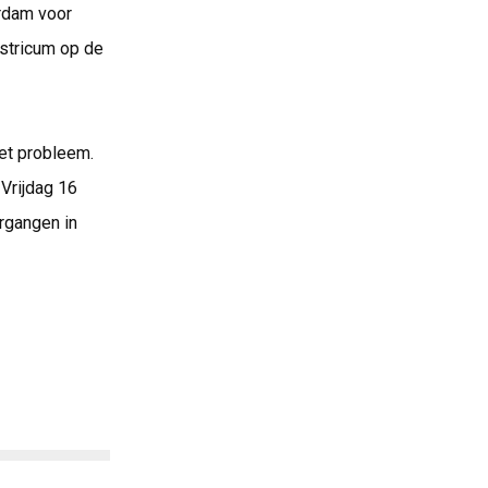
rdam voor
astricum op de
het probleem.
Vrijdag 16
rgangen in