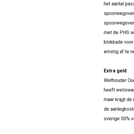
het aantal pass
spoorwegoverga
spoorwegoverg
met de PHS wo
blokkade voor 
ernstig af te 
Extra geld
Wethouder Oude
heeft weliswa
maar krijgt de
de aanlegkoste
overige 50% vo