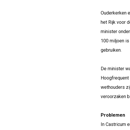
Ouderkerken en
het Rijk voor
minister onde
100 miljoen is
gebruiken.
De minister wa
Hoogfrequent S
wethouders zi
veroorzaken bi
Problemen
In Castricum 