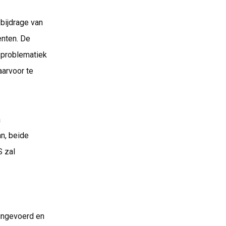
 bijdrage van
enten. De
problematiek 
aarvoor te
a
n, beide
S zal
 ingevoerd en