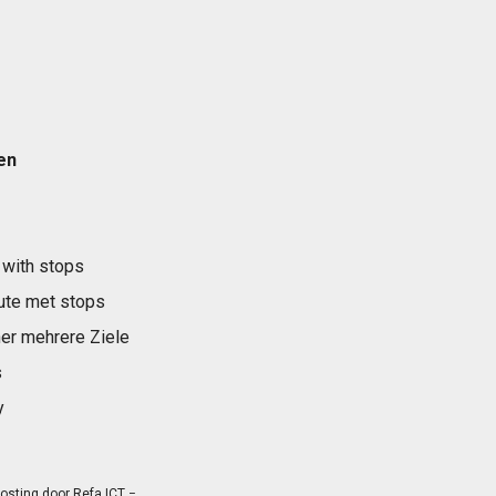
en
 with stops
ute met stops
er mehrere Ziele
s
y
osting door
Refa ICT
−