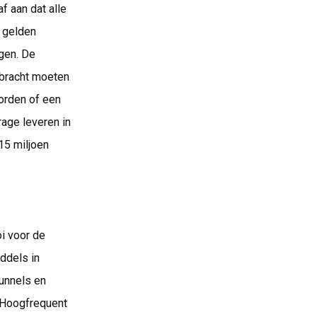
f aan dat alle
 gelden
gen. De
ebracht moeten
orden of een
rage leveren in
15 miljoen
i voor de
ddels in
unnels en
a Hoogfrequent