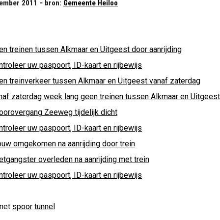
ember 2011 − bron:
Gemeente Heiloo
en treinen tussen Alkmaar en Uitgeest door aanrijding
troleer uw paspoort, ID-kaart en rijbewijs
en treinverkeer tussen Alkmaar en Uitgeest vanaf zaterdag
naf zaterdag week lang geen treinen tussen Alkmaar en Uitgeest
oorovergang Zeeweg tijdelijk dicht
troleer uw paspoort, ID-kaart en rijbewijs
ouw omgekomen na aanrijding door trein
etgangster overleden na aanrijding met trein
troleer uw paspoort, ID-kaart en rijbewijs
met
spoor
tunnel