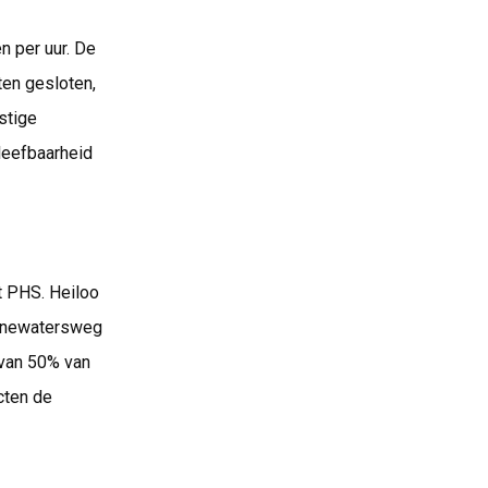
n per uur. De
ten gesloten,
stige
leefbaarheid
t PHS. Heiloo
ennewatersweg
g van 50% van
cten de