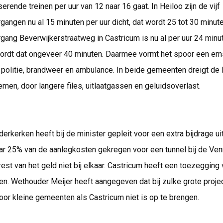
erende treinen per uur van 12 naar 16 gaat. In Heiloo zijn de vijf
ngen nu al 15 minuten per uur dicht, dat wordt 25 tot 30 minute
ang Beverwijkerstraatweg in Castricum is nu al per uur 24 minu
rdt dat ongeveer 40 minuten. Daarmee vormt het spoor een ern
politie, brandweer en ambulance. In beide gemeenten dreigt de 
nemen, door langere files, uitlaatgassen en geluidsoverlast.
rkerken heeft bij de minister gepleit voor een extra bijdrage ui
ar 25% van de aanlegkosten gekregen voor een tunnel bij de V
 rest van het geld niet bij elkaar. Castricum heeft een toezeggin
n. Wethouder Meijer heeft aangegeven dat bij zulke grote proje
or kleine gemeenten als Castricum niet is op te brengen.