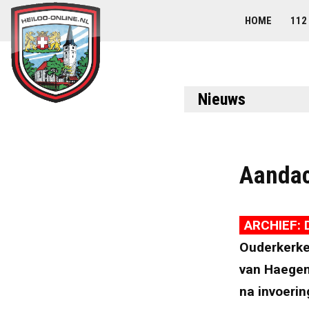
HOME
112
Nieuws
Aandac
ARCHIEF: 
Ouderkerke
van Haegen 
na invoeri