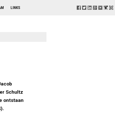
AM
LINKS
Jacob
er Schultz
ie ontstaan
).