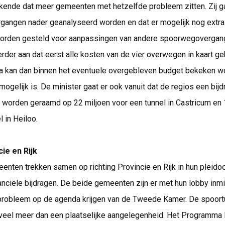
kende dat meer gemeenten met hetzelfde probleem zitten. Zij ga
angen nader geanalyseerd worden en dat er mogelijk nog extra
orden gesteld voor aanpassingen van andere spoorwegovergan
erder aan dat eerst alle kosten van de vier overwegen in kaart g
a kan dan binnen het eventuele overgebleven budget bekeken w
mogelijk is. De minister gaat er ook vanuit dat de regios een bijd
 worden geraamd op 22 miljoen voor een tunnel in Castricum en 
l in Heiloo.
ie en Rijk
nten trekken samen op richting Provincie en Rijk in hun pleidoo
nciële bijdragen. De beide gemeenten zijn er met hun lobby inmi
probleem op de agenda krijgen van de Tweede Kamer. De spoort
jn veel meer dan een plaatselijke aangelegenheid. Het Programm