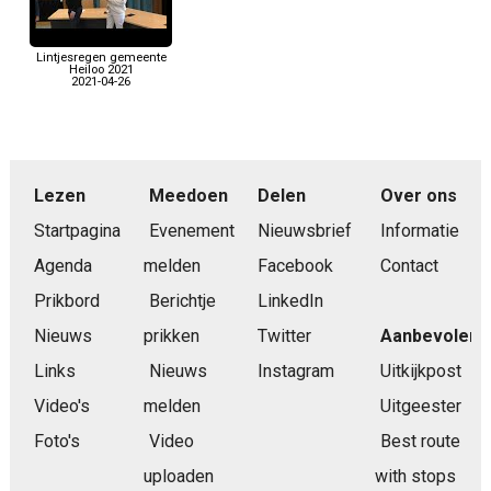
Lintjesregen gemeente
Heiloo 2021
2021-04-26
Lezen
Meedoen
Delen
Over ons
Startpagina
Evenement
Nieuwsbrief
Informatie
Agenda
melden
Facebook
Contact
Prikbord
Berichtje
LinkedIn
Nieuws
prikken
Twitter
Aanbevolen
Links
Nieuws
Instagram
Uitkijkpost
Video's
melden
Uitgeester
Foto's
Video
Best route
uploaden
with stops