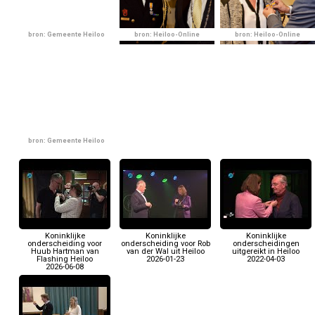
bron: Gemeente Heiloo
bron: Heiloo-Online
bron: Heiloo-Online
bron: Gemeente Heiloo
Koninklijke
Koninklijke
Koninklijke
onderscheiding voor
onderscheiding voor Rob
onderscheidingen
Huub Hartman van
van der Wal uit Heiloo
uitgereikt in Heiloo
Flashing Heiloo
2026-01-23
2022-04-03
2026-06-08