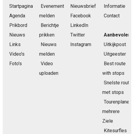
Startpagina
Evenement
Nieuwsbrief
Informatie
Agenda
melden
Facebook
Contact
Prikbord
Berichtje
LinkedIn
Nieuws
prikken
Twitter
Aanbevolen
Links
Nieuws
Instagram
Uitkijkpost
Video's
melden
Uitgeester
Foto's
Video
Best route
uploaden
with stops
Snelste route
met stops
Tourenplaner
mehrere
Ziele
Kitesurfles