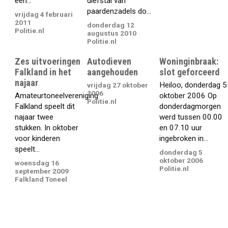
een...
diefstal van
paardenzadels do...
vrijdag 4 februari
2011
donderdag 12
Politie.nl
augustus 2010
Politie.nl
Zes uitvoeringen
Autodieven
Woninginbraak:
Falkland in het
aangehouden
slot geforceerd
najaar
Heiloo, donderdag 5
vrijdag 27 oktober
2006
Amateurtoneelvereniging
oktober 2006 Op
Politie.nl
Falkland speelt dit
donderdagmorgen
najaar twee
werd tussen 00.00
stukken. In oktober
en 07.10 uur
voor kinderen
ingebroken in...
speelt...
donderdag 5
oktober 2006
woensdag 16
Politie.nl
september 2009
Falkland Toneel