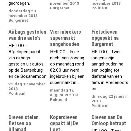
gedroegen.
november 2013
november 2013
Burgernet
Politie.nl
donderdag 28
november 2013
Burgernet
Airbags gestolen
Vier inbrekers
Fietsdieven
van drie auto's
supermarkt
opgepakt na
aangehouden
Burgernet
HEILOO -
Afgelopen nacht
HEILOO - In de
HEILOO - Twee
zijn airbags
nacht van zondag
jongens zijn
gestolen uit auto's
op maandag rond
aangehouden na
op de Baetenburg
02.00 uur werd
een poging tot
en de Bosanemoon.
ingebroken bij een
diefstal van een
supermarkt in...
fiets in Vredenoord
vrijdag 1 november
en...
2013
maandag 12
Politie.nl
augustus 2013
dinsdag 22 januari
Politie.nl
2013
Politie.nl
Dieven stelen
Koperdieven
Dieven aan De
fietsen op
gepakt bij De
Omloop betrapt
Slimpad
Loet
HEILOO - Twee