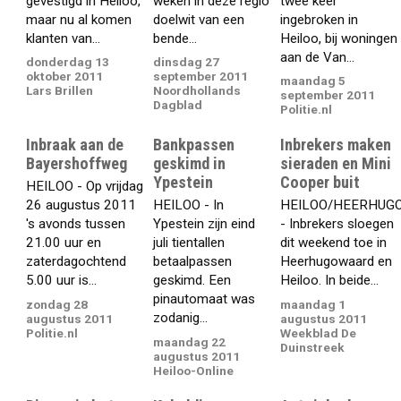
gevestigd in Heiloo,
weken in deze regio
twee keer
maar nu al komen
doelwit van een
ingebroken in
klanten van...
bende...
Heiloo, bij woningen
aan de Van...
donderdag 13
dinsdag 27
oktober 2011
september 2011
maandag 5
Lars Brillen
Noordhollands
september 2011
Dagblad
Politie.nl
Inbraak aan de
Bankpassen
Inbrekers maken
Bayershoffweg
geskimd in
sieraden en Mini
Ypestein
Cooper buit
HEILOO - Op vrijdag
26 augustus 2011
HEILOO - In
HEILOO/HEERHUG
's avonds tussen
Ypestein zijn eind
- Inbrekers sloegen
21.00 uur en
juli tientallen
dit weekend toe in
zaterdagochtend
betaalpassen
Heerhugowaard en
5.00 uur is...
geskimd. Een
Heiloo. In beide...
pinautomaat was
zondag 28
maandag 1
zodanig...
augustus 2011
augustus 2011
Politie.nl
Weekblad De
maandag 22
Duinstreek
augustus 2011
Heiloo-Online