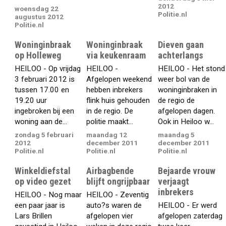
2012
woensdag 22
Politie.nl
augustus 2012
Politie.nl
Woninginbraak
Woninginbraak
Dieven gaan
op Holleweg
via keukenraam
achterlangs
HEILOO - Op vrijdag
HEILOO -
HEILOO - Het stond
3 februari 2012 is
Afgelopen weekend
weer bol van de
tussen 17.00 en
hebben inbrekers
woninginbraken in
19.20 uur
flink huis gehouden
de regio de
ingebroken bij een
in de regio. De
afgelopen dagen.
woning aan de...
politie maakt...
Ook in Heiloo w...
zondag 5 februari
maandag 12
maandag 5
2012
december 2011
december 2011
Politie.nl
Politie.nl
Politie.nl
Winkeldiefstal
Airbagbende
Bejaarde vrouw
op video gezet
blijft ongrijpbaar
verjaagt
inbrekers
HEILOO - Nog maar
HEILOO - Zeventig
een paar jaar is
auto?s waren de
HEILOO - Er werd
Lars Brillen
afgelopen vier
afgelopen zaterdag