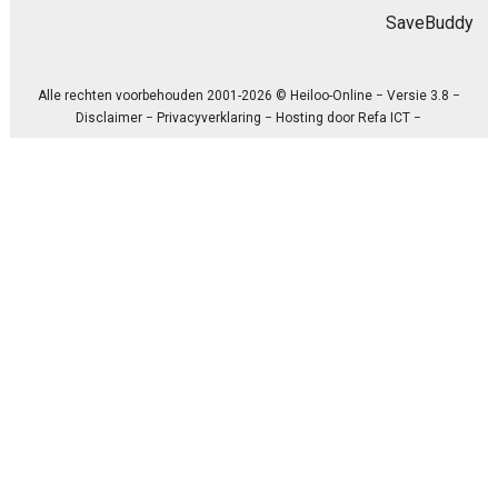
SaveBuddy
Alle rechten voorbehouden 2001-2026 © Heiloo-Online − Versie 3.8 −
Disclaimer
−
Privacyverklaring
− Hosting door
Refa ICT
−