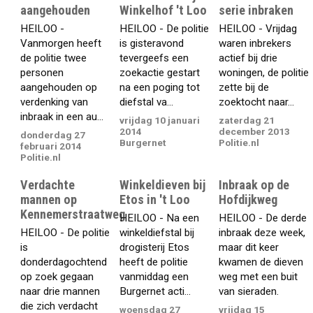
aangehouden
Winkelhof 't Loo
serie inbraken
HEILOO -
HEILOO - De politie
HEILOO - Vrijdag
Vanmorgen heeft
is gisteravond
waren inbrekers
de politie twee
tevergeefs een
actief bij drie
personen
zoekactie gestart
woningen, de politie
aangehouden op
na een poging tot
zette bij de
verdenking van
diefstal va...
zoektocht naar...
inbraak in een au...
vrijdag 10 januari
zaterdag 21
2014
december 2013
donderdag 27
Burgernet
Politie.nl
februari 2014
Politie.nl
Verdachte
Winkeldieven bij
Inbraak op de
mannen op
Etos in 't Loo
Hofdijkweg
Kennemerstraatweg
HEILOO - Na een
HEILOO - De derde
HEILOO - De politie
winkeldiefstal bij
inbraak deze week,
is
drogisterij Etos
maar dit keer
donderdagochtend
heeft de politie
kwamen de dieven
op zoek gegaan
vanmiddag een
weg met een buit
naar drie mannen
Burgernet acti...
van sieraden.
die zich verdacht
woensdag 27
vrijdag 15