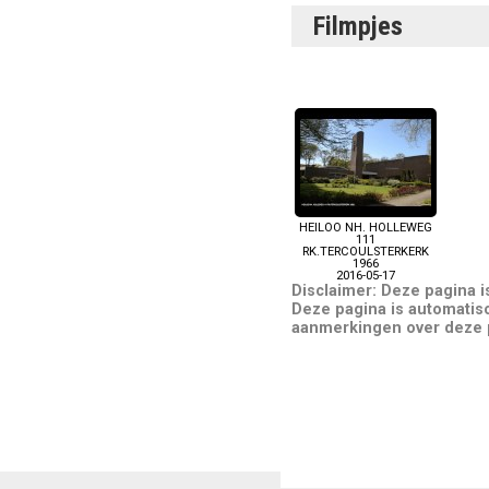
Filmpjes
HEILOO NH. HOLLEWEG
111
RK.TERCOULSTERKERK
1966
2016-05-17
Disclaimer: Deze pagina 
Deze pagina is automatis
aanmerkingen over deze pa