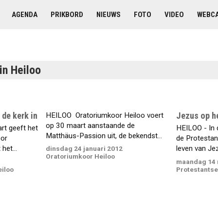
AGENDA
PRIKBORD
NIEUWS
FOTO
VIDEO
WEBC
in Heiloo
 de kerk in
Jezus op h
HEILOO  Oratoriumkoor Heiloo voert
op 30 maart aanstaande de
rt geeft het
HEILOO - In 
Matthäus-Passion uit, de bekendst...
oor
de Protestant
het...
leven van Jez
dinsdag 24 januari 2012
Oratoriumkoor Heiloo
maandag 14 
iloo
Protestants