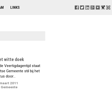
AM
LINKS
et witte doek
de Veertigdagentijd staat
se Gemeente stil bij het
us door...
maart 2011
e Gemeente