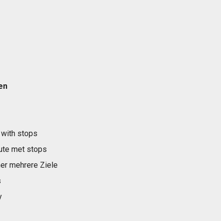
en
 with stops
ute met stops
er mehrere Ziele
s
y