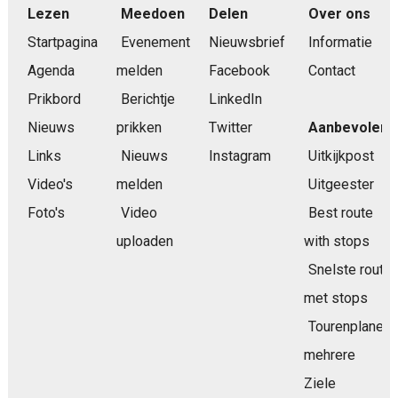
Lezen
Meedoen
Delen
Over ons
Startpagina
Evenement
Nieuwsbrief
Informatie
Agenda
melden
Facebook
Contact
Prikbord
Berichtje
LinkedIn
Nieuws
prikken
Twitter
Aanbevolen
Links
Nieuws
Instagram
Uitkijkpost
Video's
melden
Uitgeester
Foto's
Video
Best route
uploaden
with stops
Snelste route
met stops
Tourenplaner
mehrere
Ziele