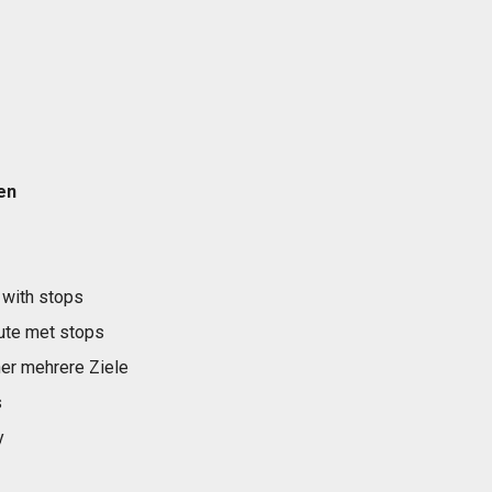
en
 with stops
ute met stops
er mehrere Ziele
s
y