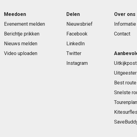
Meedoen
Delen
Over ons
Evenement melden
Nieuwsbrief
Informatie
Berichtje prikken
Facebook
Contact
Nieuws melden
LinkedIn
Video uploaden
Twitter
Aanbevol
Instagram
Uitkijkpost
Uitgeester
Best route
Snelste ro
Tourenplan
Kitesurfle
SaveBudd