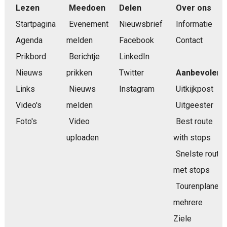
Lezen
Meedoen
Delen
Over ons
Startpagina
Evenement
Nieuwsbrief
Informatie
Agenda
melden
Facebook
Contact
Prikbord
Berichtje
LinkedIn
Nieuws
prikken
Twitter
Aanbevolen
Links
Nieuws
Instagram
Uitkijkpost
Video's
melden
Uitgeester
Foto's
Video
Best route
uploaden
with stops
Snelste route
met stops
Tourenplaner
mehrere
Ziele