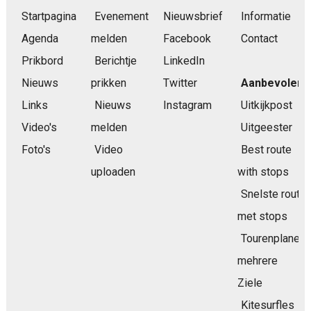
Startpagina
Evenement
Nieuwsbrief
Informatie
Agenda
melden
Facebook
Contact
Prikbord
Berichtje
LinkedIn
Nieuws
prikken
Twitter
Aanbevolen
Links
Nieuws
Instagram
Uitkijkpost
Video's
melden
Uitgeester
Foto's
Video
Best route
uploaden
with stops
Snelste route
met stops
Tourenplaner
mehrere
Ziele
Kitesurfles