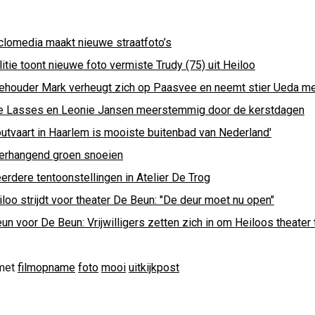
clomedia maakt nieuwe straatfoto’s
itie toont nieuwe foto vermiste Trudy (75) uit Heiloo
ehouder Mark verheugt zich op Paasvee en neemt stier Ueda m
e Lasses en Leonie Jansen meerstemmig door de kerstdagen
outvaart in Haarlem is mooiste buitenbad van Nederland'
erhangend groen snoeien
erdere tentoonstellingen in Atelier De Trog
loo strijdt voor theater De Beun: "De deur moet nu open"
un voor De Beun: Vrijwilligers zetten zich in om Heiloos theater 
met
filmopname
foto
mooi
uitkijkpost