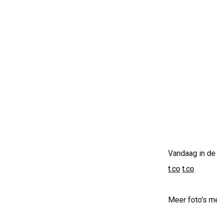
Vandaag in de 
t.co
t.co
Meer foto's m