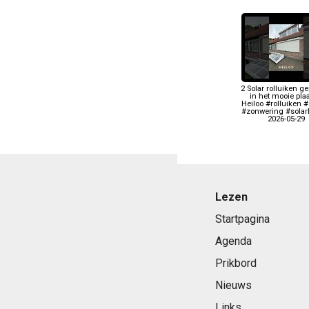
2 Solar rolluiken ge
in het mooie plaa
Heiloo #rolluiken 
#zonwering #solarR
2026-05-29
Lezen
Startpagina
Agenda
Prikbord
Nieuws
Links