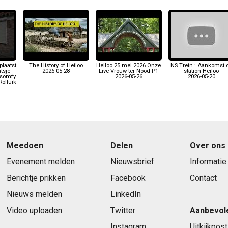
plaatst
The History of Heiloo
Heiloo 25 mei 2026 Onze
NS Trein : Aankomst 
tsje
2026-05-28
Live Vrouw ter Nood P1
station Heiloo
#somfy
2026-05-26
2026-05-20
olluik
Meedoen
Delen
Over ons
Evenement melden
Nieuwsbrief
Informatie
Berichtje prikken
Facebook
Contact
Nieuws melden
LinkedIn
Video uploaden
Twitter
Aanbevol
Instagram
Uitkijkpost