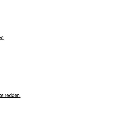
ee
te redden.