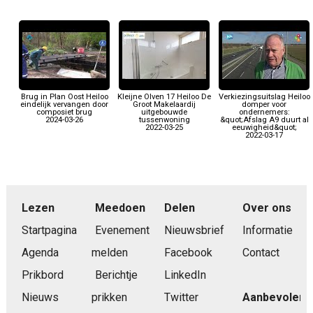
Brug in Plan Oost Heiloo
Kleijne Olven 17 Heiloo De
Verkiezingsuitslag Heiloo
eindelijk vervangen door
Groot Makelaardij
domper voor
composiet brug
uitgebouwde
ondernemers:
2024-03-26
tussenwoning
&quot;Afslag A9 duurt al
2022-03-25
eeuwigheid&quot;
2022-03-17
Lezen
Meedoen
Delen
Over ons
Startpagina
Evenement
Nieuwsbrief
Informatie
Agenda
melden
Facebook
Contact
Prikbord
Berichtje
LinkedIn
Nieuws
prikken
Twitter
Aanbevolen