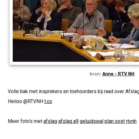
bron:
Anne - RTV NH
Volle bak met insprekers en toehoorders bij raad over Afsla
Heiloo @RTVNH
t.co
Meer foto's met
afslag
afslag a9
geluidswal
plan oost
rtvnh