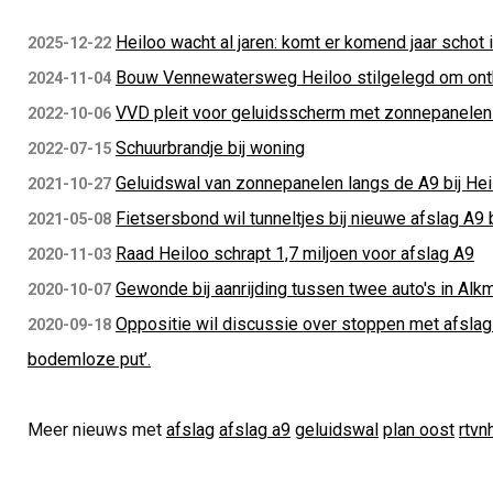
Heiloo wacht al jaren: komt er komend jaar schot 
2025-12-22
Bouw Vennewatersweg Heiloo stilgelegd om ont
2024-11-04
VVD pleit voor geluidsscherm met zonnepanelen l
2022-10-06
Schuurbrandje bij woning
2022-07-15
Geluidswal van zonnepanelen langs de A9 bij Hei
2021-10-27
Fietsersbond wil tunneltjes bij nieuwe afslag A9 b
2021-05-08
Raad Heiloo schrapt 1,7 miljoen voor afslag A9
2020-11-03
Gewonde bij aanrijding tussen twee auto's in Alk
2020-10-07
Oppositie wil discussie over stoppen met afslag
2020-09-18
bodemloze put’.
Meer nieuws met
afslag
afslag a9
geluidswal
plan oost
rtvn