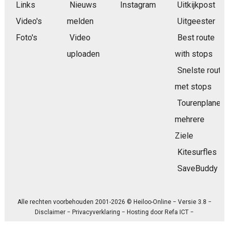
Links
Nieuws
Instagram
Uitkijkpost
Video's
melden
Uitgeester
Foto's
Video
Best route
uploaden
with stops
Snelste route
met stops
Tourenplaner
mehrere
Ziele
Kitesurfles
SaveBuddy
Alle rechten voorbehouden 2001-2026 © Heiloo-Online − Versie 3.8 −
Disclaimer
−
Privacyverklaring
− Hosting door
Refa ICT
−