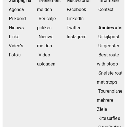
Startpagina
Evenement
Nieuwsbrief
Informatie
Agenda
melden
Facebook
Contact
Prikbord
Berichtje
LinkedIn
Nieuws
prikken
Twitter
Aanbevolen
Links
Nieuws
Instagram
Uitkijkpost
Video's
melden
Uitgeester
Foto's
Video
Best route
uploaden
with stops
Snelste route
met stops
Tourenplaner
mehrere
Ziele
Kitesurfles