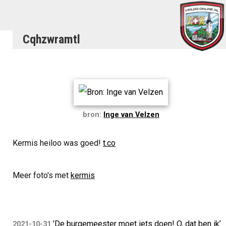
Cqhzwramtl
bron:
Inge van Velzen
Kermis heiloo was goed!
t.co
Meer foto's met
kermis
’De burgemeester moet iets doen! O, dat ben ik’.
2021-10-31