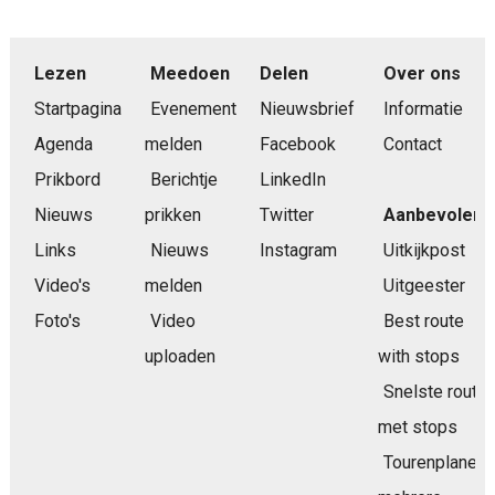
Lezen
Meedoen
Delen
Over ons
Startpagina
Evenement
Nieuwsbrief
Informatie
Agenda
melden
Facebook
Contact
Prikbord
Berichtje
LinkedIn
Nieuws
prikken
Twitter
Aanbevolen
Links
Nieuws
Instagram
Uitkijkpost
Video's
melden
Uitgeester
Foto's
Video
Best route
uploaden
with stops
Snelste route
met stops
Tourenplaner