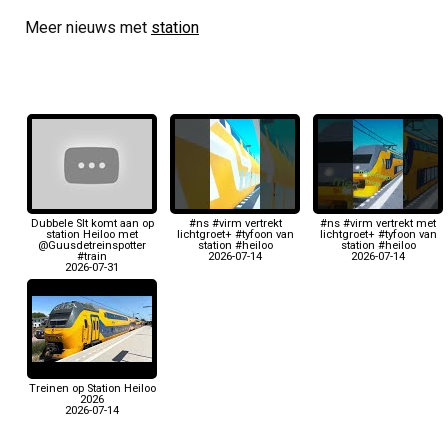
Meer nieuws met
station
Dubbele Slt komt aan op
#ns #virm vertrekt
#ns #virm vertrekt met
station Heiloo met
lichtgroet+ #tyfoon van
lichtgroet+ #tyfoon van
@Guusdetreinspotter
station #heiloo
station #heiloo
#train
2026-07-14
2026-07-14
2026-07-31
Treinen op Station Heiloo
2026
2026-07-14