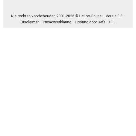
Alle rechten voorbehouden 2001-2026 © Heiloo-Online − Versie 3.8 −
Disclaimer
−
Privacyverklaring
− Hosting door
Refa ICT
−