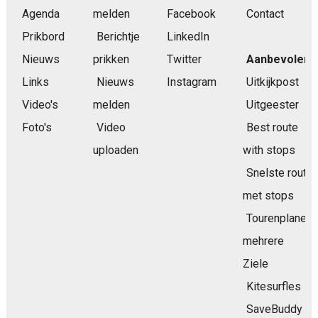
Agenda
melden
Facebook
Contact
Prikbord
Berichtje
LinkedIn
Nieuws
prikken
Twitter
Aanbevolen
Links
Nieuws
Instagram
Uitkijkpost
Video's
melden
Uitgeester
Foto's
Video
Best route
uploaden
with stops
Snelste route
met stops
Tourenplaner
mehrere
Ziele
Kitesurfles
SaveBuddy