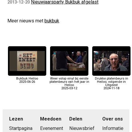
Nieuwjaarsparty Bukbuk afgelast
2013-12-20
Meer nieuws met
bukbuk
Bukbuk Heiloo
Weer volop vinyl bij eerste
Drukke platenbeurs in
2025-06-26
platenbeurs van het jaar in
Heiloo; volgende in
Heiloo
Uitgeest
2025-03-12
2024-11-18
Lezen
Meedoen
Delen
Over ons
Startpagina
Evenement
Nieuwsbrief
Informatie