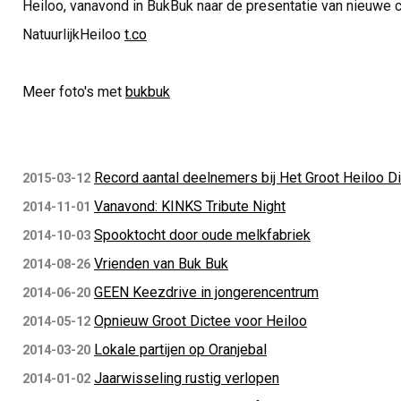
Heiloo, vanavond in BukBuk naar de presentatie van nieuw
NatuurlijkHeiloo
t.co
Meer foto's met
bukbuk
Record aantal deelnemers bij Het Groot Heiloo D
2015-03-12
Vanavond: KINKS Tribute Night
2014-11-01
Spooktocht door oude melkfabriek
2014-10-03
Vrienden van Buk Buk
2014-08-26
GEEN Keezdrive in jongerencentrum
2014-06-20
Opnieuw Groot Dictee voor Heiloo
2014-05-12
Lokale partijen op Oranjebal
2014-03-20
Jaarwisseling rustig verlopen
2014-01-02