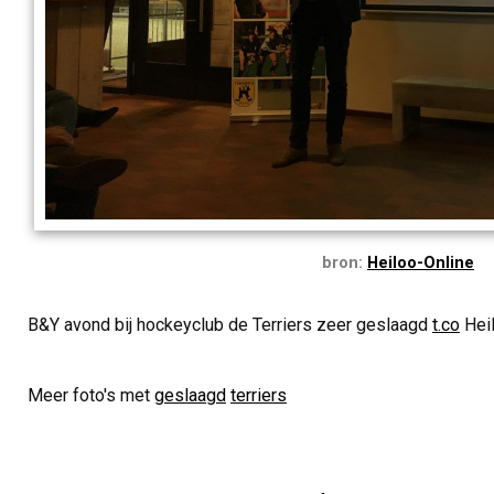
bron:
Heiloo-Online
B&Y avond bij hockeyclub de Terriers zeer geslaagd
t.co
Hei
Meer foto's met
geslaagd
terriers