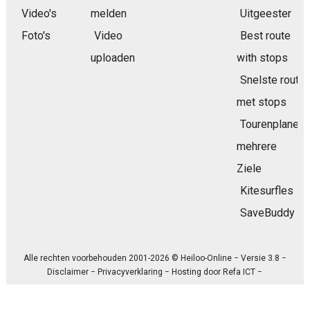
Video's
melden
Uitgeester
Foto's
Video
Best route
uploaden
with stops
Snelste route
met stops
Tourenplaner
mehrere
Ziele
Kitesurfles
SaveBuddy
Alle rechten voorbehouden 2001-2026 © Heiloo-Online − Versie 3.8 −
Disclaimer
−
Privacyverklaring
− Hosting door
Refa ICT
−