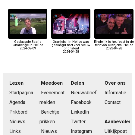
Geslaagde Baafje
Oranjebal in Heiloo was
Eindelijk is het feest in de
Challenge in Heiloo
geslaagd met veel nieuw
tent van Oranjebal Heiloo
2024-09-09
jong talent
2023-04-28
2024-04-28
Lezen
Meedoen
Delen
Over ons
Startpagina
Evenement
Nieuwsbrief
Informatie
Agenda
melden
Facebook
Contact
Prikbord
Berichtje
LinkedIn
Nieuws
prikken
Twitter
Aanbevolen
Links
Nieuws
Instagram
Uitkijkpost