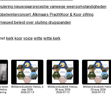
nulering nieuwsjaarsreceptie vanwege weersomstandigheden
bbelwinterconcert: Alkmaars PrachtKoor & Koor sWing
rnieuwd beleid over sluiting drugspanden
met
kerk
koor
voice
witte
witte kerk
e toren
Willibrorduskerk Heiloo, 6
Willibrorduskerk Heiloo,
Willibrorduskerk Heilo
Heiloo
sep 2026
30 aug 2026
23 aug 2026
aring
2026-07-13
2026-07-13
2026-07-13