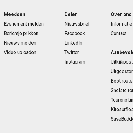
Meedoen
Delen
Over ons
Evenement melden
Nieuwsbrief
Informatie
Berichtje prikken
Facebook
Contact
Nieuws melden
LinkedIn
Video uploaden
Twitter
Aanbevol
Instagram
Uitkijkpost
Uitgeester
Best route
Snelste ro
Tourenplan
Kitesurfle
SaveBudd