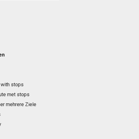
en
 with stops
ute met stops
er mehrere Ziele
s
y