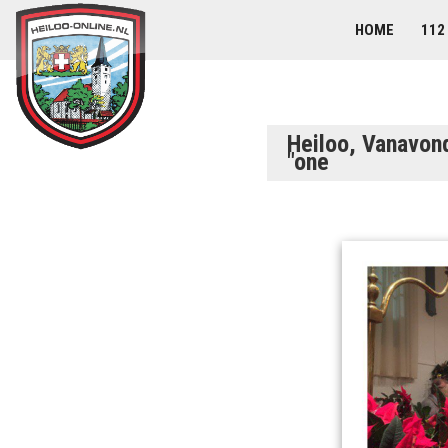
HOME
112
Heiloo, Vanavon
"one