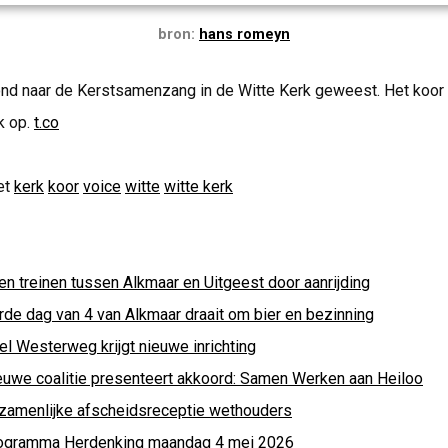
bron:
hans romeyn
ond naar de Kerstsamenzang in de Witte Kerk geweest. Het koor
k op.
t.co
et
kerk
koor
voice
witte
witte kerk
en treinen tussen Alkmaar en Uitgeest door aanrijding
rde dag van 4 van Alkmaar draait om bier en bezinning
el Westerweg krijgt nieuwe inrichting
euwe coalitie presenteert akkoord: Samen Werken aan Heiloo
zamenlijke afscheidsreceptie wethouders
ogramma Herdenking maandag 4 mei 2026