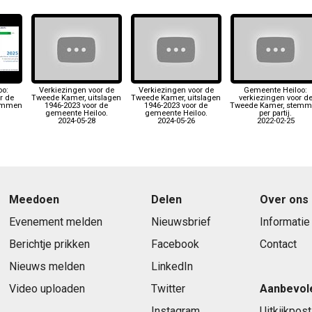
oo:
Verkiezingen voor de
Verkiezingen voor de
Gemeente Heiloo:
r de
Tweede Kamer, uitslagen
Tweede Kamer, uitslagen
verkiezingen voor d
temmen
1946-2023 voor de
1946-2023 voor de
Tweede Kamer, stem
gemeente Heiloo.
gemeente Heiloo.
per partij.
2024-05-28
2024-05-26
2022-02-25
Meedoen
Delen
Over ons
Evenement melden
Nieuwsbrief
Informatie
Berichtje prikken
Facebook
Contact
Nieuws melden
LinkedIn
Video uploaden
Twitter
Aanbevol
Instagram
Uitkijkpost