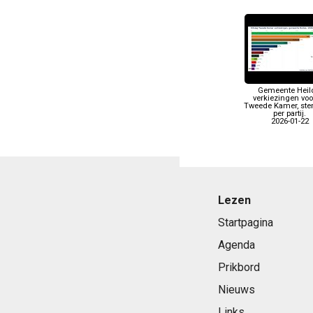
Gemeente Heil
verkiezingen voo
Tweede Kamer, s
per partij.
2026-01-22
Lezen
Startpagina
Agenda
Prikbord
Nieuws
Links