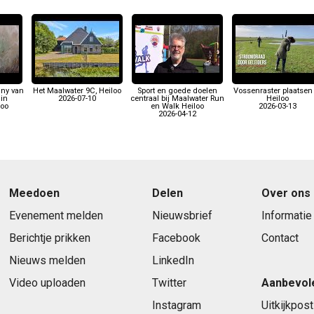
nny van
Het Maalwater 9C, Heiloo
Sport en goede doelen
Vossenraster plaatsen 
 in
2026-07-10
centraal bij Maalwater Run
Heiloo
loo
en Walk Heiloo
2026-03-13
2026-04-12
Meedoen
Delen
Over ons
Evenement melden
Nieuwsbrief
Informatie
Berichtje prikken
Facebook
Contact
Nieuws melden
LinkedIn
Video uploaden
Twitter
Aanbevol
Instagram
Uitkijkpost