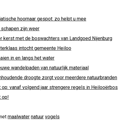
iatische hoornaar gespot: zo helpt u mee
 schapen zijn weer
er kerst met de boswachters van Landgoed Nijenburg
nterklaas intocht gemeente Heiloo
aien in en langs het water
euwe wandelpaden van natuurlijk materiaal
nhoudende droogte zorgt voor meerdere natuurbranden
 op: vanaf volgend jaar strengere regels in Heilooërbos
t op!
met
maalwater
natuur
vogels