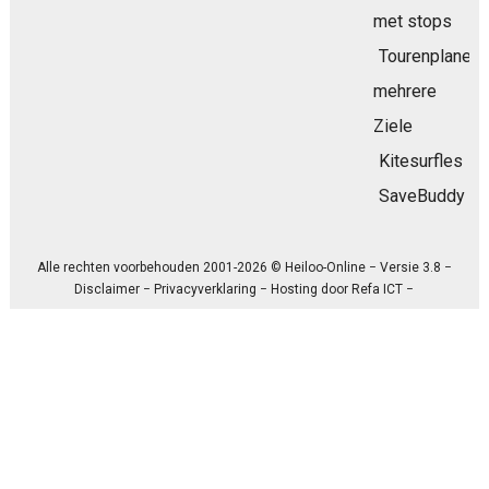
met stops
Tourenplaner
mehrere
Ziele
Kitesurfles
SaveBuddy
Alle rechten voorbehouden 2001-2026 © Heiloo-Online − Versie 3.8 −
Disclaimer
−
Privacyverklaring
− Hosting door
Refa ICT
−