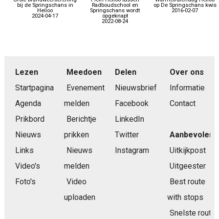
bij de Springschans in
Radboudschool en
op De Springschans kwis
Heiloo
Springschans wordt
2016-02-07
2024-04-17
opgeknapt
2022-08-24
Lezen
Meedoen
Delen
Over ons
Startpagina
Evenement
Nieuwsbrief
Informatie
Agenda
melden
Facebook
Contact
Prikbord
Berichtje
LinkedIn
Nieuws
prikken
Twitter
Aanbevolen
Links
Nieuws
Instagram
Uitkijkpost
Video's
melden
Uitgeester
Foto's
Video
Best route
uploaden
with stops
Snelste route