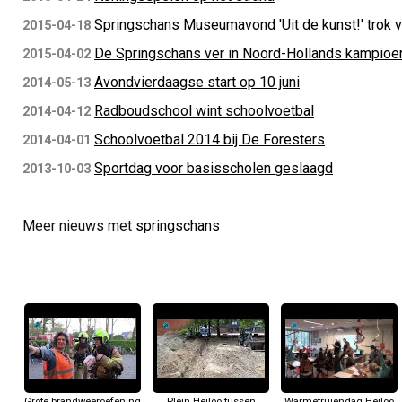
Springschans Museumavond 'Uit de kunst!' trok v
2015-04-18
De Springschans ver in Noord-Hollands kampio
2015-04-02
Avondvierdaagse start op 10 juni
2014-05-13
Radboudschool wint schoolvoetbal
2014-04-12
Schoolvoetbal 2014 bij De Foresters
2014-04-01
Sportdag voor basisscholen geslaagd
2013-10-03
Meer nieuws met
springschans
Grote brandweeroefening
Plein Heiloo tussen
Warmetruiendag Heiloo