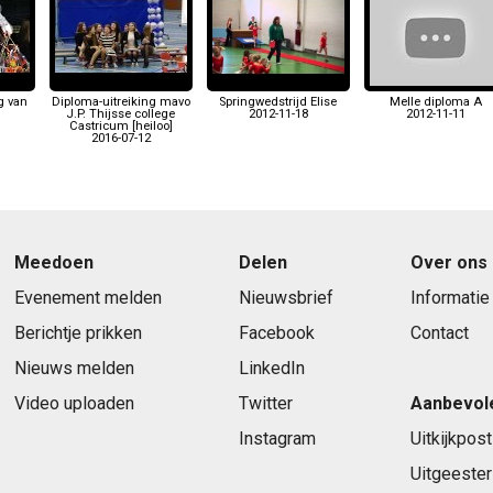
g van
Diploma-uitreiking mavo
Springwedstrijd Elise
Melle diploma A
]
J.P. Thijsse college
2012-11-18
2012-11-11
Castricum [heiloo]
2016-07-12
Meedoen
Delen
Over ons
Evenement melden
Nieuwsbrief
Informatie
Berichtje prikken
Facebook
Contact
Nieuws melden
LinkedIn
Video uploaden
Twitter
Aanbevol
Instagram
Uitkijkpost
Uitgeester