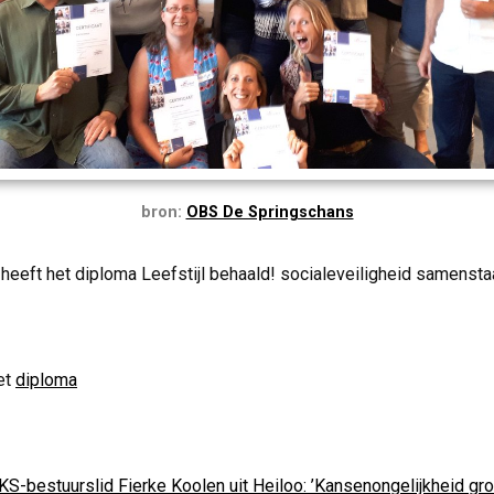
bron:
OBS De Springschans
heeft het diploma Leefstijl behaald! socialeveiligheid samenst
et
diploma
KS-bestuurslid Fierke Koolen uit Heiloo: ’Kansenongelijkheid gro