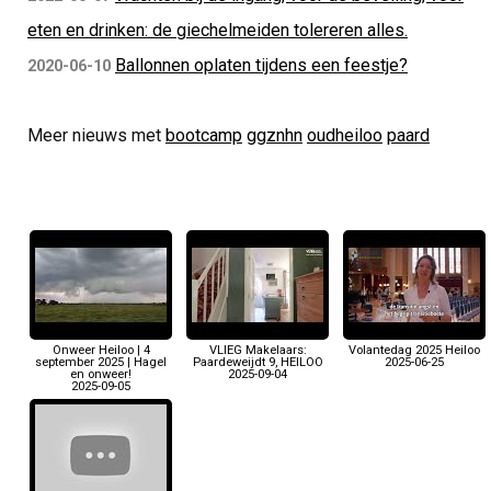
eten en drinken: de giechelmeiden tolereren alles.
Ballonnen oplaten tijdens een feestje?
2020-06-10
Meer nieuws met
bootcamp
ggznhn
oudheiloo
paard
Onweer Heiloo | 4
VLIEG Makelaars:
Volantedag 2025 Heiloo
september 2025 | Hagel
Paardeweijdt 9, HEILOO
2025-06-25
en onweer!
2025-09-04
2025-09-05