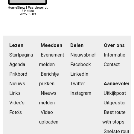
HomeShow | Paardeweijdt
4 Heiloo
2025-05-09
Lezen
Meedoen
Delen
Over ons
Startpagina
Evenement
Nieuwsbrief
Informatie
Agenda
melden
Facebook
Contact
Prikbord
Berichtje
LinkedIn
Nieuws
prikken
Twitter
Aanbevolen
Links
Nieuws
Instagram
Uitkijkpost
Video's
melden
Uitgeester
Foto's
Video
Best route
uploaden
with stops
Snelste route