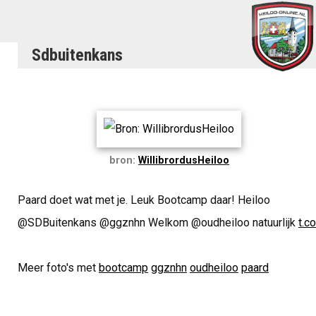
Sdbuitenkans
bron:
WillibrordusHeiloo
Paard doet wat met je. Leuk Bootcamp daar! Heiloo
@SDBuitenkans @ggznhn Welkom @oudheiloo natuurlijk
t.co
Meer foto's met
bootcamp
ggznhn
oudheiloo
paard